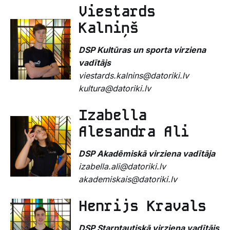
Viestards
Kalniņš
DSP Kultūras un sporta virziena
vadītājs
viestards.kalnins@datoriki.lv
kultura@datoriki.lv
Izabella
Alesandra Ali
DSP Akadēmiskā virziena vadītāja
izabella.ali@datoriki.lv
akademiskais@datoriki.lv
Henrijs Kravals
DSP Starptautiskā virziena vadītājs