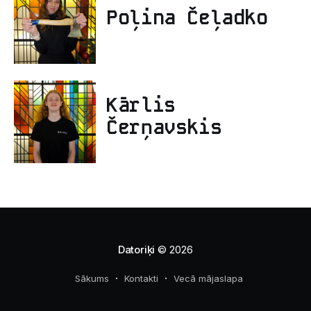
Poļina Čeļadko
Kārlis
Čerņavskis
Datoriķi
© 2026
Sākums
Kontakti
Vecā mājaslapa