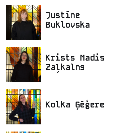
Justīne
Buklovska
Krists Madis
Zaļkalns
Kolka Ģēģere