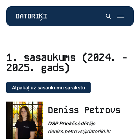
DATORIĶI
1. sasaukums (2024. -
2025. gads)
Atpakaļ uz sasaukumu sarakstu
Deniss Petrovs
DSP Priekšsēdētājs
deniss.petrovs@datoriki.lv