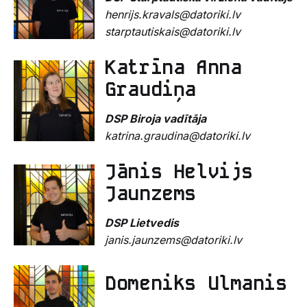
henrijs.kravals@datoriki.lv
starptautiskais@datoriki.lv
Katrīna Anna
Graudiņa
DSP Biroja vadītāja
katrina.graudina@datoriki.lv
Jānis Helvijs
Jaunzems
DSP Lietvedis
janis.jaunzems@datoriki.lv
Domeniks Ulmanis