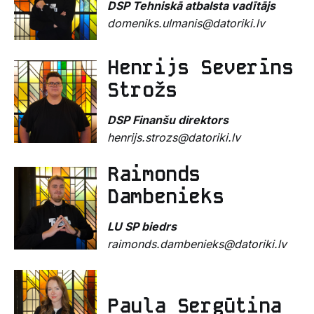
DSP Tehniskā atbalsta vadītājs
domeniks.ulmanis@datoriki.lv
Henrijs Severīns
Strožs
DSP Finanšu direktors
henrijs.strozs@datoriki.lv
Raimonds
Dambenieks
LU SP biedrs
raimonds.dambenieks@datoriki.lv
Paula Sergūtina