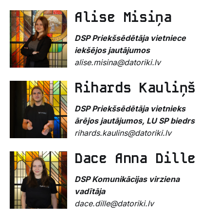
Alise Misiņa
DSP Priekšsēdētāja vietniece
iekšējos jautājumos
alise.misina@datoriki.lv
Rihards Kauliņš
DSP Priekšsēdētāja vietnieks
ārējos jautājumos, LU SP biedrs
rihards.kaulins@datoriki.lv
Dace Anna Dille
DSP Komunikācijas virziena
vadītāja
dace.dille@datoriki.lv