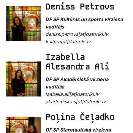
Deniss Petrovs
DF SP
Kultūras un sporta virziena
vadītājs
deniss.petrovs[at]datoriki.lv
kultura[at]datoriki.lv
Izabella
Alesandra Ali
DF SP Akadēmiskā virziena
vadītāja
izabella.ali[at]datoriki.lv
akademiskais[at]datoriki.lv
Poļina Čeļadko
DF SP
Starptautiskā virziena