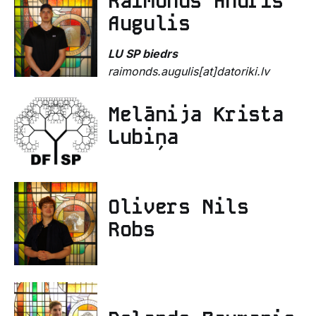
Raimonds Andris
Augulis
LU SP biedrs
raimonds.augulis[at]datoriki.lv
Melānija Krista
Lubiņa
Olivers Nils
Robs