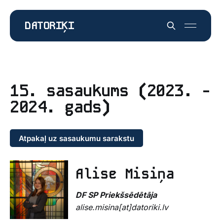
DATORIĶI
15. sasaukums (2023. -
2024. gads)
Atpakaļ uz sasaukumu sarakstu
Alise Misiņa
DF SP Priekšsēdētāja
alise.misina[at]datoriki.lv