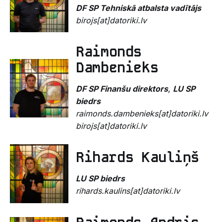
DF SP
Tehniskā atbalsta vadītājs
birojs[at]datoriki.lv
Raimonds
Dambenieks
DF SP
Finanšu direktors
,
LU SP
biedrs
raimonds.dambenieks[at]datoriki.lv
birojs[at]datoriki.lv
Rihards Kauliņš
LU SP biedrs
rihards.kaulins[at]datoriki.lv