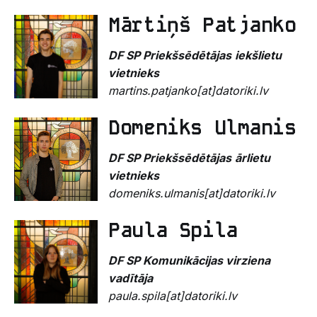
Mārtiņš Patjanko
DF SP Priekšsēdētāja
s
iekšlietu
vietnieks
martins.patjanko[at]datoriki.lv
Domeniks Ulmanis
DF SP Priekšsēdētāja
s
ārlietu
vietnieks
domeniks.ulmanis[at]datoriki.lv
Paula Spila
DF SP Komunikācijas virziena
vadītāja
paula.spila[at]datoriki.lv