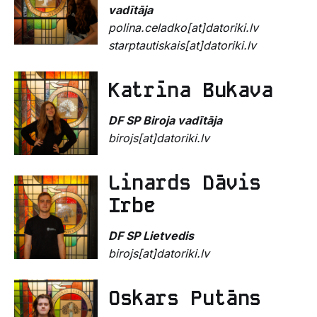
vadītāja
polina.celadko[at]datoriki.lv
starptautiskais[at]datoriki.lv
Katrīna Bukava
DF SP
Biroja vadītāja
birojs[at]datoriki.lv
Linards Dāvis
Irbe
DF SP
Lietvedis
birojs[at]datoriki.lv
Oskars Putāns