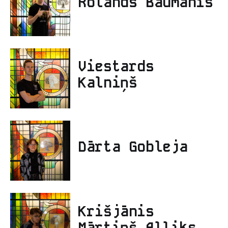
Rolands Baumanis
Viestards
Kalniņš
Dārta Gobleja
Krišjānis
Mārtiņš Alliks