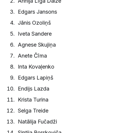
Annija Līga Daize
Edgars Jansons
Jānis Ozoliņš
Iveta Sandere
Agnese Skujiņa
Anete Čīma
Inta Kovaļenko
Edgars Lapiņš
Endijs Lazda
Krista Turina
Selga Treide
Natālija Fučadži
Sintija Borskoviča