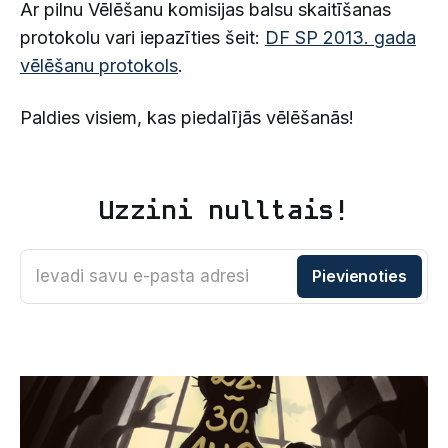
Ar pilnu Vēlēšanu komisijas balsu skaitīšanas
protokolu vari iepazīties šeit:
DF SP 2013. gada
vēlēšanu protokols
.
Paldies visiem, kas piedalījās vēlēšanās!
Uzzini nulltais!
Ievadi savu e-pasta adresi
Pievienoties