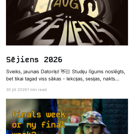
Sējiens 2026
Sveiks, jaunais Datoriķi! 👋🏻 Studiju līgums noslēgts,
bet tikai tagad viss sākas - lekcijas, sesijas, nakts
kodēšanas un, protams, neaizmirstami piedzīvojumi.
30 jūl 2026
1 min read
Un kas gan būtu labāks veids, kā iepazīt savu jauno
dzīvi LU EZTF datoriķu vidē, par došanos uz
leģendāro “Sējienu”? 🐱 Šī pirmsaristoteļa nometne
palīdzēs tev iegūt pirmos draugus, ieskatu studenta