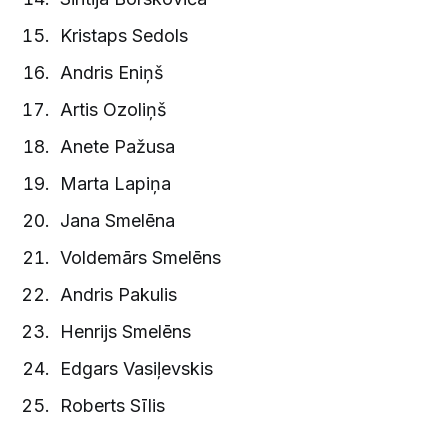
Kristaps Sedols
Andris Eniņš
Artis Ozoliņš
Anete Pažusa
Marta Lapiņa
Jana Smelēna
Voldemārs Smelēns
Andris Pakulis
Henrijs Smelēns
Edgars Vasiļevskis
Roberts Sīlis