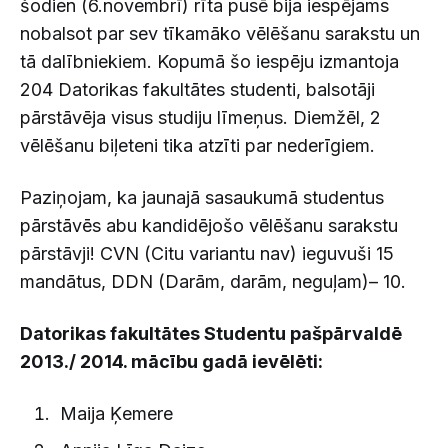
šodien (6.novembrī) rīta pusē bija iespējams
nobalsot par sev tīkamāko vēlēšanu sarakstu un
tā dalībniekiem. Kopumā šo iespēju izmantoja
204 Datorikas fakultātes studenti, balsotāji
pārstāvēja visus studiju līmeņus. Diemžēl, 2
vēlēšanu biļeteni tika atzīti par nederīgiem.
Paziņojam, ka jaunajā sasaukumā studentus
pārstāvēs abu kandidējošo vēlēšanu sarakstu
pārstāvji! CVN (Citu variantu nav) ieguvuši 15
mandātus, DDN (Darām, darām, neguļam)– 10.
Datorikas fakultātes Studentu pašpārvaldē
2013./ 2014. mācību gadā ievēlēti:
Maija Ķemere