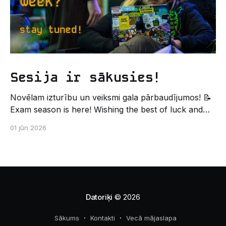
Sesija ir sākusies!
Novēlam izturību un veiksmi gala pārbaudījumos! 📝
Exam season is here! Wishing the best of luck and
strength in the final exams! ✍️ – Datorikas studējošo
01 jūn 2026
pašpārvaldes komunikācijas virziens
Datoriķi
© 2026
Sākums
Kontakti
Vecā mājaslapa