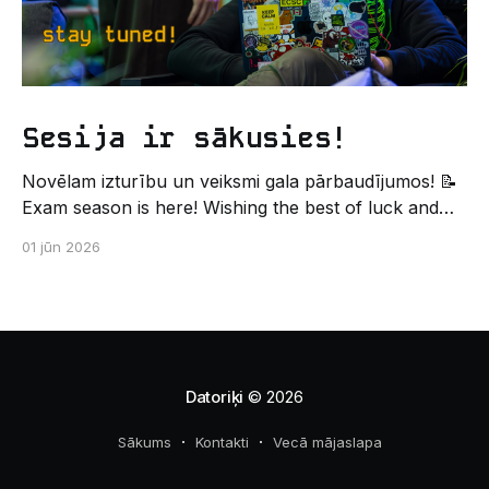
Sesija ir sākusies!
Novēlam izturību un veiksmi gala pārbaudījumos! 📝
Exam season is here! Wishing the best of luck and
strength in the final exams! ✍️ – Datorikas studējošo
01 jūn 2026
pašpārvaldes komunikācijas virziens
Datoriķi
© 2026
Sākums
Kontakti
Vecā mājaslapa