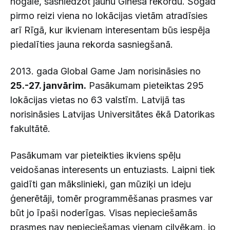
nogalē, sasniedzot jaunu Ginesa rekordu. Šogad
pirmo reizi viena no lokācijas vietām atradīsies
arī Rīgā, kur ikvienam interesentam būs iespēja
piedalīties jauna rekorda sasniegšanā.
2013. gada Global Game Jam norisināsies no
25.-27. janvārim.
Pasākumam pieteiktas 295
lokācijas vietas no 63 valstīm. Latvijā tas
norisināsies Latvijas Universitātes ēkā Datorikas
fakultātē.
Pasākumam var pieteikties ikviens spēļu
veidošanas interesents un entuziasts. Laipni tiek
gaidīti gan mākslinieki, gan mūziķi un ideju
ģenerētāji, tomēr programmēšanas prasmes var
būt jo īpaši noderīgas. Visas nepieciešamās
prasmes nav nepieciešamas vienam cilvēkam, jo