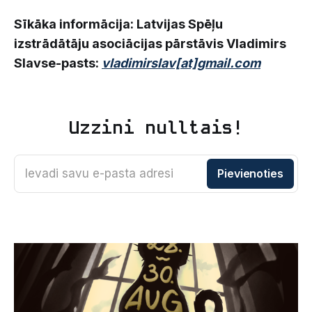
Sīkāka informācija: Latvijas Spēļu
izstrādātāju asociācijas pārstāvis Vladimirs
Slavse-pasts:
vladimirslav[at]gmail.com
Uzzini nulltais!
Ievadi savu e-pasta adresi
Pievienoties