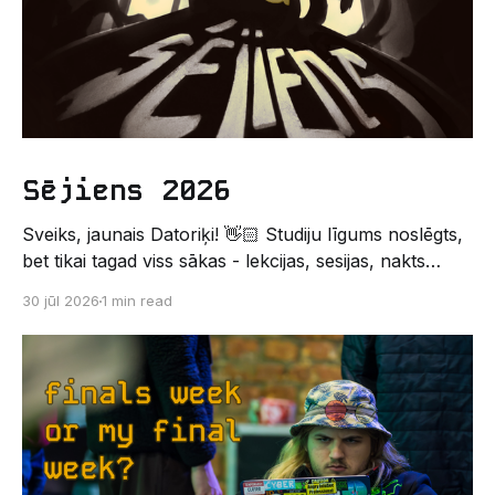
Sējiens 2026
Sveiks, jaunais Datoriķi! 👋🏻 Studiju līgums noslēgts,
bet tikai tagad viss sākas - lekcijas, sesijas, nakts
kodēšanas un, protams, neaizmirstami piedzīvojumi.
30 jūl 2026
1 min read
Un kas gan būtu labāks veids, kā iepazīt savu jauno
dzīvi LU EZTF datoriķu vidē, par došanos uz
leģendāro “Sējienu”? 🐱 Šī pirmsaristoteļa nometne
palīdzēs tev iegūt pirmos draugus, ieskatu studenta