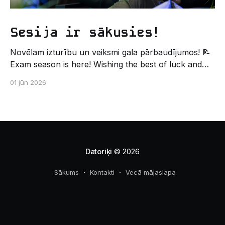
Sesija ir sākusies!
Novēlam izturību un veiksmi gala pārbaudījumos! 📝
Exam season is here! Wishing the best of luck and
strength in the final exams! ✍️ – Datorikas studējošo
01 jūn 2026
pašpārvaldes komunikācijas virziens
Datoriķi
© 2026
Sākums
Kontakti
Vecā mājaslapa