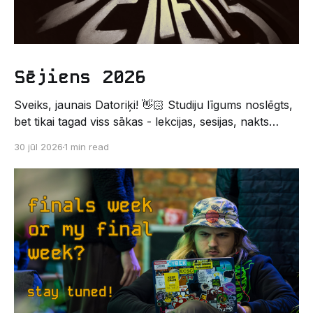
Sējiens 2026
Sveiks, jaunais Datoriķi! 👋🏻 Studiju līgums noslēgts,
bet tikai tagad viss sākas - lekcijas, sesijas, nakts
kodēšanas un, protams, neaizmirstami piedzīvojumi.
30 jūl 2026
1 min read
Un kas gan būtu labāks veids, kā iepazīt savu jauno
dzīvi LU EZTF datoriķu vidē, par došanos uz
leģendāro “Sējienu”? 🐱 Šī pirmsaristoteļa nometne
palīdzēs tev iegūt pirmos draugus, ieskatu studenta