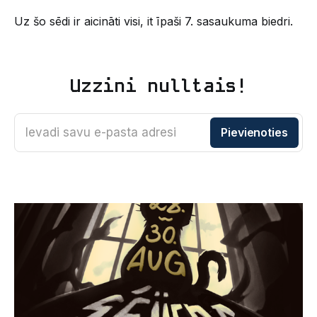
Uz šo sēdi ir aicināti visi, it īpaši 7. sasaukuma biedri.
Uzzini nulltais!
Ievadi savu e-pasta adresi
Pievienoties