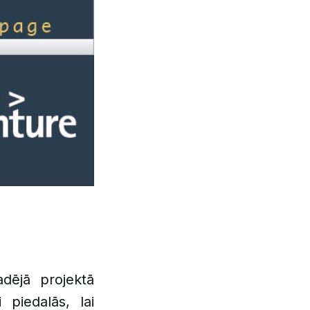
adējā projektā
piedalās, lai