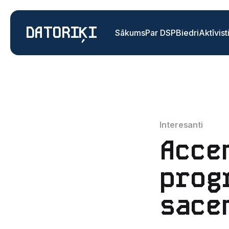
DATORIĶI
Sākums
Par DSP
Biedri
Aktīvist
Interesanti
Acce
prog
sace