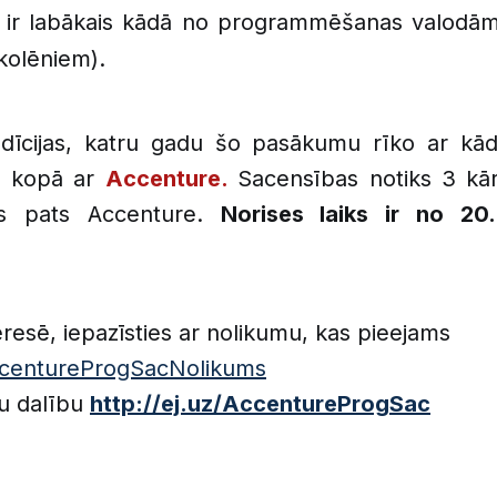
š ir labākais kādā no programmēšanas valodām
kolēniem).
radīcijas, katru gadu šo pasākumu rīko ar k
p kopā ar
Accenture.
Sacensības notiks 3 kārt
ēs pats Accenture.
Norises laiks ir no 20.
teresē, iepazīsties ar nolikumu, kas pieejams
AccentureProgSacNolikums
vu dalību
http://ej.uz/AccentureProgSac