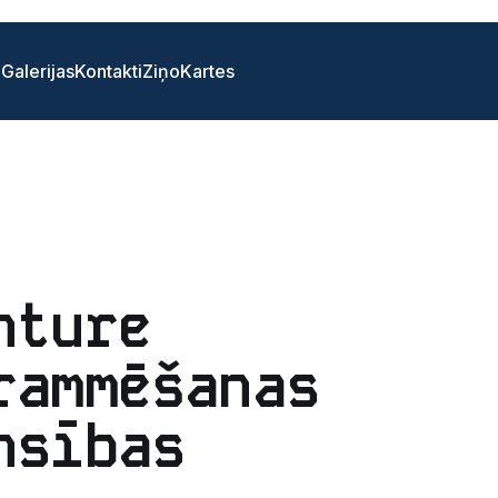
i
Galerijas
Kontakti
Ziņo
Kartes
nture
rammēšanas
nsības