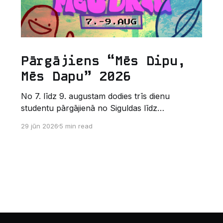
Pārgājiens “Mēs Dipu,
Mēs Dapu” 2026
No 7. līdz 9. augustam dodies trīs dienu
studentu pārgājienā no Siguldas līdz
Augšlīgatnei. Tas nav izturības pārbaudījums,
29 jūn 2026
5 min read
bet gan kopīgs vasaras piedzīvojums dabā.