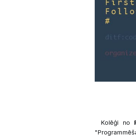
Kolēģi no
"Programmēša