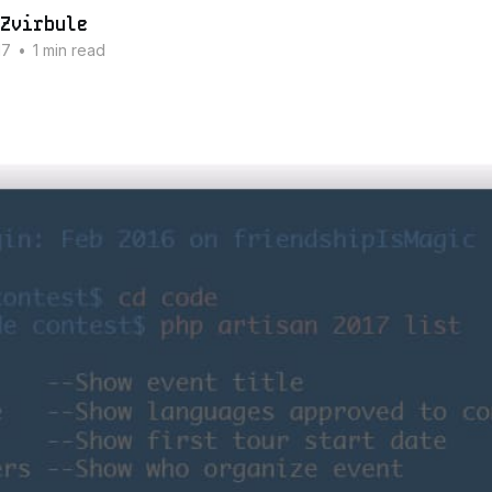
Zvirbule
17
•
1 min read