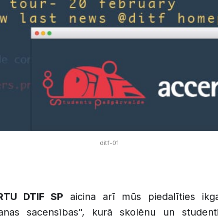
ditf-01
RTU DTIF SP
aicina arī mūs piedalīties ikg
nas sacensības", kurā skolēnu un studenti 