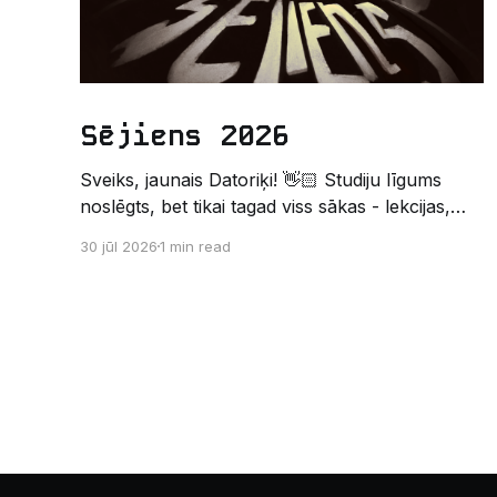
Sējiens 2026
Sveiks, jaunais Datoriķi! 👋🏻 Studiju līgums
noslēgts, bet tikai tagad viss sākas - lekcijas,
sesijas, nakts kodēšanas un, protams,
30 jūl 2026
1 min read
neaizmirstami piedzīvojumi. Un kas gan būtu
labāks veids, kā iepazīt savu jauno dzīvi LU
EZTF datoriķu vidē, par došanos uz leģendāro
“Sējienu”? 🐱 Šī pirmsaristoteļa nometne
palīdzēs tev iegūt pirmos draugus, ieskatu
studenta