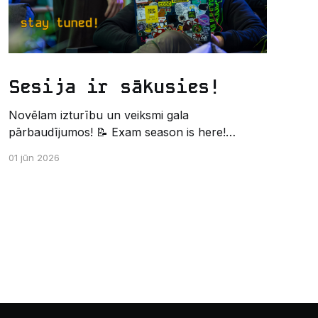
Sesija ir sākusies!
Novēlam izturību un veiksmi gala
pārbaudījumos! 📝 Exam season is here!
Wishing the best of luck and strength in the
01 jūn 2026
final exams! ✍️ – Datorikas studējošo
pašpārvaldes komunikācijas virziens