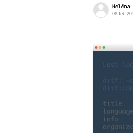
Helēna 
08 feb 20