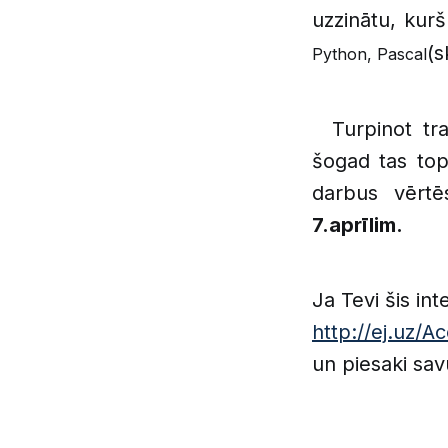
uzzinātu, kur
(s
Python, Pascal
Turpinot t
šogad tas to
darbus vērt
7.aprīlim.
Ja Tevi šis in
http://ej.uz/
un piesaki sa