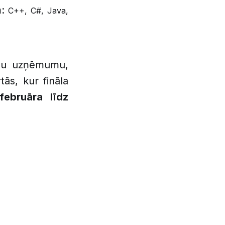
:
C++, C#, Java,
ādu uzņēmumu,
ās, kur fināla
februāra līdz