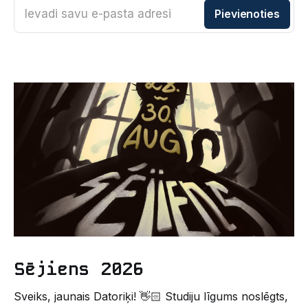
Ievadi savu e-pasta adresi
Pievienoties
Sējiens 2026
Sveiks, jaunais Datoriķi! 👋🏻 Studiju līgums noslēgts,