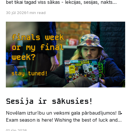
bet tikai tagad viss sākas - lekcijas, sesijas, nakts
kodēšanas un, protams, neaizmirstami piedzīvojumi.
30 jūl 2026
1 min read
Un kas gan būtu labāks veids, kā iepazīt savu jauno
dzīvi LU EZTF datoriķu vidē, par došanos uz
leģendāro “Sējienu”? 🐱 Šī pirmsaristoteļa nometne
palīdzēs tev iegūt pirmos draugus, ieskatu studenta
Sesija ir sākusies!
Novēlam izturību un veiksmi gala pārbaudījumos! 📝
Exam season is here! Wishing the best of luck and
strength in the final exams! ✍️ – Datorikas studējošo
01 jūn 2026