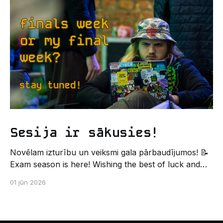
leģendāro “Sējienu”? 🐱 Šī pirmsaristoteļa nometne
palīdzēs tev iegūt pirmos draugus, ieskatu studenta
Sesija ir sākusies!
Novēlam izturību un veiksmi gala pārbaudījumos! 📝
Exam season is here! Wishing the best of luck and
strength in the final exams! ✍️ – Datorikas studējošo
01 jūn 2026
pašpārvaldes komunikācijas virziens