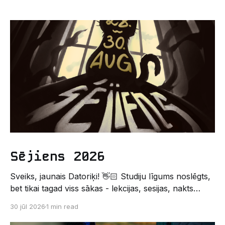
Sējiens 2026
Sveiks, jaunais Datoriķi! 👋🏻 Studiju līgums noslēgts,
bet tikai tagad viss sākas - lekcijas, sesijas, nakts
kodēšanas un, protams, neaizmirstami piedzīvojumi.
30 jūl 2026
1 min read
Un kas gan būtu labāks veids, kā iepazīt savu jauno
dzīvi LU EZTF datoriķu vidē, par došanos uz