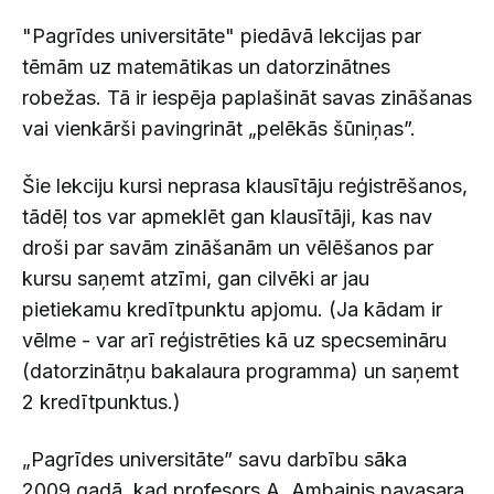
"Pagrīdes universitāte" piedāvā lekcijas par
tēmām uz matemātikas un datorzinātnes
robežas. Tā ir iespēja paplašināt savas zināšanas
vai vienkārši pavingrināt „pelēkās šūniņas”.
Šie lekciju kursi neprasa klausītāju reģistrēšanos,
tādēļ tos var apmeklēt gan klausītāji, kas nav
droši par savām zināšanām un vēlēšanos par
kursu saņemt atzīmi, gan cilvēki ar jau
pietiekamu kredītpunktu apjomu. (Ja kādam ir
vēlme - var arī reģistrēties kā uz specsemināru
(datorzinātņu bakalaura programma) un saņemt
2 kredītpunktus.)
„Pagrīdes universitāte” savu darbību sāka
2009.gadā, kad profesors A. Ambainis pavasara