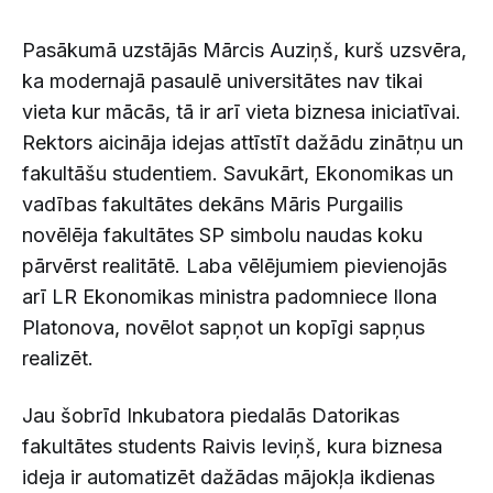
Pasākumā uzstājās Mārcis Auziņš, kurš uzsvēra,
ka modernajā pasaulē universitātes nav tikai
vieta kur mācās, tā ir arī vieta biznesa iniciatīvai.
Rektors aicināja idejas attīstīt dažādu zinātņu un
fakultāšu studentiem. Savukārt, Ekonomikas un
vadības fakultātes dekāns Māris Purgailis
novēlēja fakultātes SP simbolu naudas koku
pārvērst realitātē. Laba vēlējumiem pievienojās
arī LR Ekonomikas ministra padomniece Ilona
Platonova, novēlot sapņot un kopīgi sapņus
realizēt.
Jau šobrīd Inkubatora piedalās Datorikas
fakultātes students Raivis Ieviņš, kura biznesa
ideja ir automatizēt dažādas mājokļa ikdienas