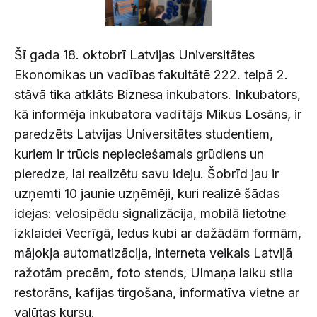
Šī gada 18. oktobrī Latvijas Universitātes
Ekonomikas un vadības fakultātē 222. telpā 2.
stāvā tika atklāts Biznesa inkubators. Inkubators,
kā informēja inkubatora vadītājs Mikus Losāns, ir
paredzēts Latvijas Universitātes studentiem,
kuriem ir trūcis nepieciešamais grūdiens un
pieredze, lai realizētu savu ideju. Šobrīd jau ir
uzņemti 10 jaunie uzņēmēji, kuri realizē šādas
idejas: velosipēdu signalizācija, mobilā lietotne
izklaidei Vecrīgā, ledus kubi ar dažādām formām,
mājokļa automatizācija, interneta veikals Latvijā
ražotām precēm, foto stends, Ulmaņa laiku stila
restorāns, kafijas tirgošana, informatīva vietne ar
valūtas kursu.