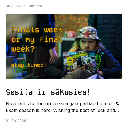
kodēšanas un, protams, neaizmirstami piedzīvojumi.
30 jūl 2026
1 min read
Un kas gan būtu labāks veids, kā iepazīt savu jauno
dzīvi LU EZTF datoriķu vidē, par došanos uz
leģendāro “Sējienu”? 🐱 Šī pirmsaristoteļa nometne
palīdzēs tev iegūt pirmos draugus, ieskatu studenta
Sesija ir sākusies!
Novēlam izturību un veiksmi gala pārbaudījumos! 📝
Exam season is here! Wishing the best of luck and
strength in the final exams! ✍️ – Datorikas studējošo
01 jūn 2026
pašpārvaldes komunikācijas virziens