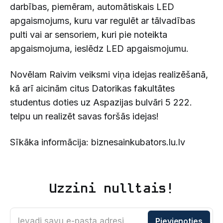
darbības, piemēram, automātiskais LED
apgaismojums, kuru var regulēt ar tālvadības
pulti vai ar sensoriem, kuri pie noteikta
apgaismojuma, ieslēdz LED apgaismojumu.
Novēlam Raivim veiksmi viņa idejas realizēšanā,
kā arī aicinām citus Datorikas fakultātes
studentus doties uz Aspazijas bulvāri 5 222.
telpu un realizēt savas foršās idejas!
Sīkāka informācija: biznesainkubators.lu.lv
Uzzini nulltais!
Ievadi savu e-pasta adresi
Pievienoties