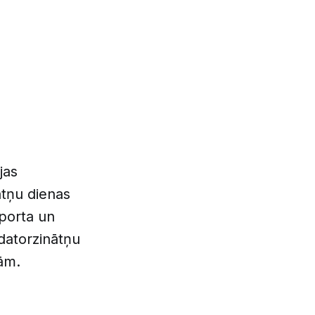
jas
ātņu dienas
sporta un
datorzinātņu
vām.