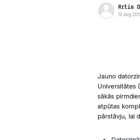
Artis O
12 aug 201
Jauno datorzin
Universitātes 
sākās pirmdie
atpūtas komple
pārstāvju, lai
Datorzinā