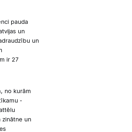
enci pauda
tvijas un
 sadraudzību un
m
m ir 27
m, no kurām
 tīkamu -
attēlu
a zinātne un
ies