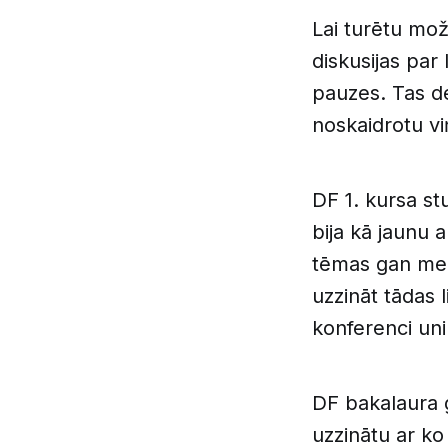
Lai turētu mo
diskusijas par 
pauzes. Tas de
noskaidrotu v
DF 1. kursa s
bija kā jaunu 
tēmas gan mežģ
uzzināt tādas 
konferenci uni
DF bakalaura 
uzzinātu ar ko