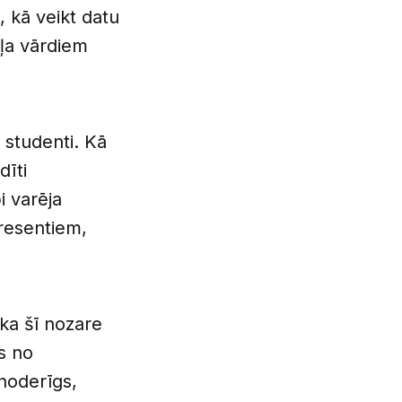
, kā veikt datu
ļa vārdiem
 studenti. Kā
dīti
i varēja
eresentiem,
 ka šī nozare
s no
 noderīgs,