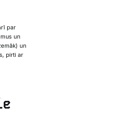
rī par
jumus un
 zemāk) un
 pirti ar
ie