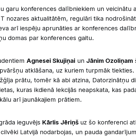
žu garu konferences dalībniekiem un veicinātu 
IT nozares aktualitātēm, regulāri tika nodrošināt
va arī iespēju aprunāties ar konferences dalībn
iņu domas par konferences gaitu.
tudentiem
Agnesei Skujiņai
un
Jānim Ozoliņam
apvāršņu atklāšana, uz kuriem turpmāk tiekties.
īja prātu, tomēr kā abi atzina, Datorzinātņu d
lietas, kuras ikdienā lekcijās neapskata, kas pad
kālu arī jaunākajiem prātiem.
grāda ieguvējs
Kārlis Jēriņš
uz šo konferenci at
 cilvēki Latvijā nodarbojas, un pauda gandarījum