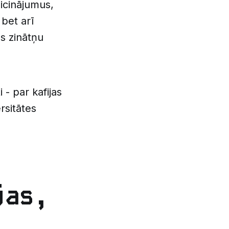
aicinājumus,
 bet arī
s zinātņu
i - par kafijas
rsitātes
jas,