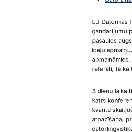
LU Datorikas 
gandarījumu pa
pasaules augst
ideju apmaiņu.
apmaināmies, t
referāti, tā kā 
3 dienu laika 
katrs konferen
kvantu skaitļo
atpazīšana, pr
datorlingvisti