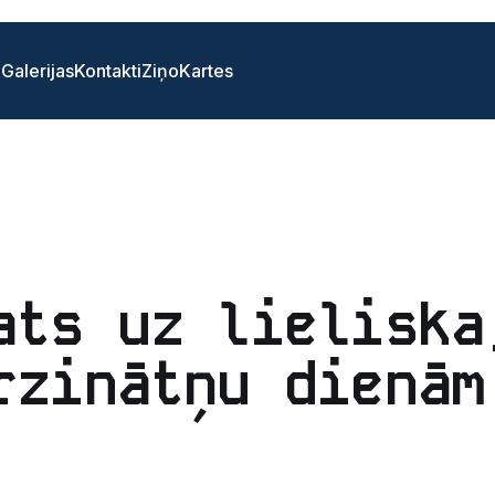
i
Galerijas
Kontakti
Ziņo
Kartes
ats uz lieliska
rzinātņu dienām