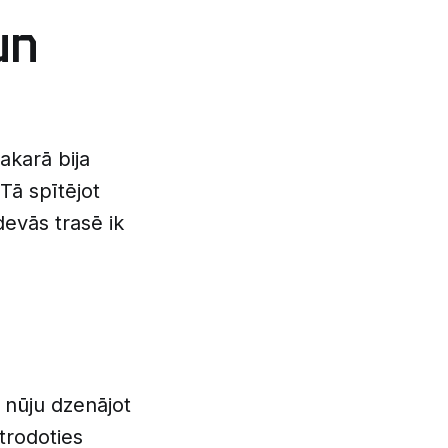
un
akarā bija
Tā spītējot
evās trasē ik
 nūju dzenājot
trodoties