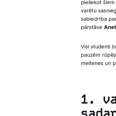
pieliekot šiem
varētu sasniegt
sabiedrība par
pārstāve
Anet
Visi studenti ļo
pauzēm rūpējās
meitenes un pu
1. v
sada