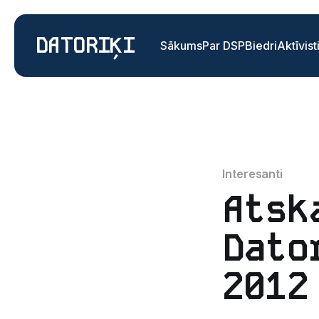
DATORIĶI
Sākums
Par DSP
Biedri
Aktīvist
Interesanti
Atsk
Dato
2012