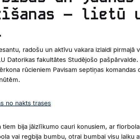
zīšanas – lietū 
ī
resantu, radošu un aktīvu vakara izlaidi pirmajā v
U Datorikas fakultātes Studējošo pašpārvalde. 
ērkona rūcieniem Pavisam septiņas komandas d
inūtēm.
as no nakts trases
tiem bija jāizlīkumo cauri konusiem, ar florbola
ola vai regbija bumbu, otrai bumbai visu laiku a