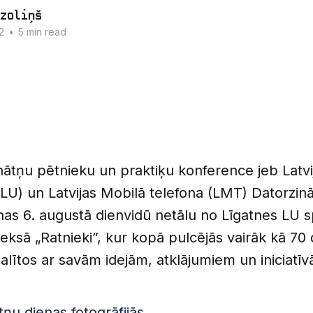
zoliņš
2
•
5 min read
ātņu pētnieku un praktiķu konference jeb Latvi
(LU) un Latvijas Mobilā telefona (LMT) Datorzin
nas 6. augustā dienvidū netālu no Līgatnes LU 
ksā „Ratnieki”, kur kopā pulcējās vairāk kā 70 
 dalītos ar savām idejām, atklājumiem un iniciatī
tņu dienas fotogrāfijās