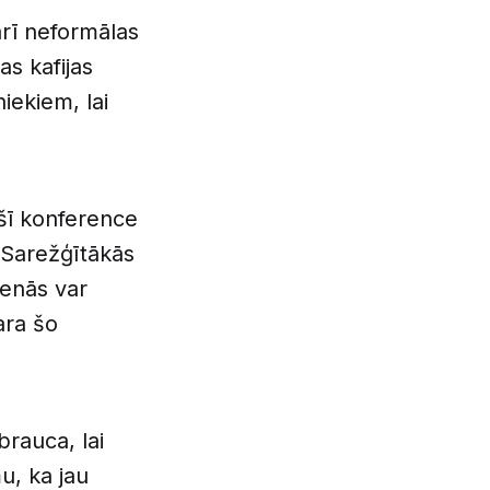
arī neformālas
as kafijas
iekiem, lai
šī konference
 Sarežģītākās
ienās var
ara šo
brauca, lai
u, ka jau