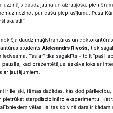
ir uzzinājis daudz jauna un aizraujoša, piemēram
nemaz nezinot par pašu pieprasījumu. Paša Kār
ši skaisti!”
meklēja daudz maģistrantūras un doktorantūras
orantūras students
Aleksandrs Rivošs,
tiek sagai
iedvesma. Tas arī tika sagaidīts – to it īpaši lab
s pauzēs, kad prezentētājus ieskāva loks ar int
s ar jautājumiem.
mi ir lieliski, tēmas dažādas, kas dod pārliecību,
r pietrūkst starpdisciplināro eksperimentu. Katr
lībniekiem vēlas, lai tas ko viņš dara ir kādam