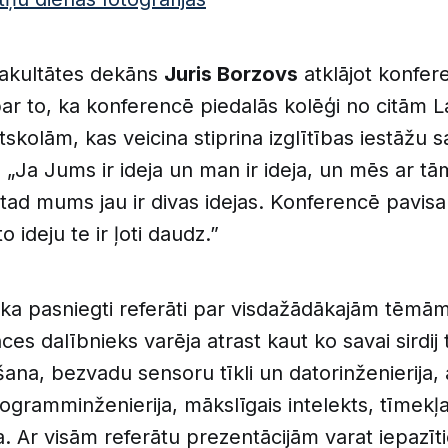
fakultātes dekāns
Juris Borzovs
atklājot konfer
r to, ka konferencē piedalās kolēģi no citām La
skolām, kas veicina stiprina izglītības iestāžu
 „Ja Jums ir ideja un man ir ideja, un mēs ar tā
ad mums jau ir divas idejas. Konferencē pavisa
to ideju te ir ļoti daudz.”
tika pasniegti referāti par visdažādākajām tēmā
ces dalībnieks varēja atrast kaut ko savai sirdij
šana, bezvadu sensoru tīkli un datorinženierija, 
ogramminženierija, mākslīgais intelekts, tīmekļ
ka. Ar visām referātu prezentācijām varat iepazīt