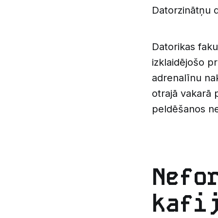
Datorzinātņu 
Datorikas faku
izklaidējošo 
adrenalīnu nak
otrajā vakarā 
peldēšanos net
Nefo
kafi