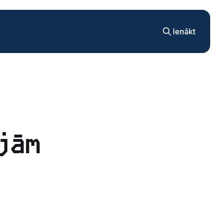
Ienākt
jām