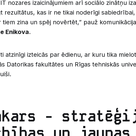
 IT nozares izaicinājumiem arī sociālo zinātņu iz
 rezultātus, kas ir ne tikai noderīgi sabiedrībai,
 tiem zina un spēj novērtēt,” pauž komunikācija
e Enikova
.
ti atzinīgi izteicās par ēdienu, ar kuru tika mielot
 Datorikas fakultātes un Rīgas tehniskās unive
iši.
akars - stratēģi
rbības un jaunas