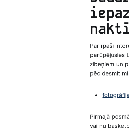
iepa
nakt
Par īpaši inte
parūpējusies L
zibeņiem un p
pēc desmit m
fotogrāfij
Pirmajā posmā 
vai nu basketb