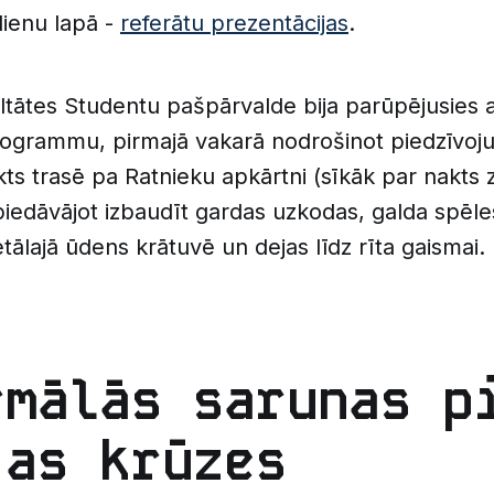
dienu lapā -
referātu prezentācijas
.
ltātes Studentu pašpārvalde bija parūpējusies a
programmu, pirmajā vakarā nodrošinot piedzīvo
ts trasē pa Ratnieku apkārtni (sīkāk par nakts
piedāvājot izbaudīt gardas uzkodas, galda spēles,
ālajā ūdens krātuvē un dejas līdz rīta gaismai.
rmālās sarunas p
jas krūzes