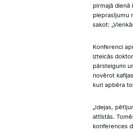
pirmajā dienā 
pieprasījumu 
sakot: „Vienkār
Konferenci ap
izteicās dokt
pārsteigumi un 
novērot kafija
kuri apbēra to
„Idejas, pētīju
attīstās. Tomē
konferences da