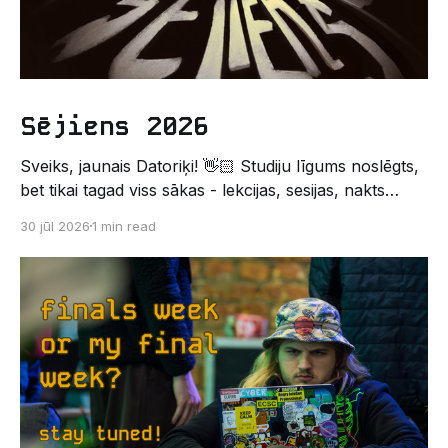
Sējiens 2026
Sveiks, jaunais Datoriķi! 👋🏻 Studiju līgums noslēgts,
bet tikai tagad viss sākas - lekcijas, sesijas, nakts
kodēšanas un, protams, neaizmirstami piedzīvojumi.
30 jūl 2026
1 min read
Un kas gan būtu labāks veids, kā iepazīt savu jauno
dzīvi LU EZTF datoriķu vidē, par došanos uz
leģendāro “Sējienu”? 🐱 Šī pirmsaristoteļa nometne
palīdzēs tev iegūt pirmos draugus, ieskatu studenta