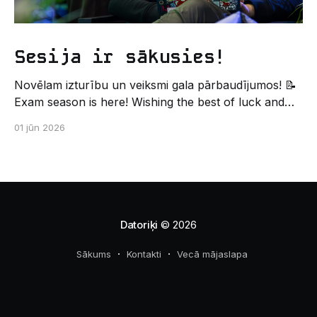
Sesija ir sākusies!
Novēlam izturību un veiksmi gala pārbaudījumos! 📝
Exam season is here! Wishing the best of luck and
strength in the final exams! ✍️ – Datorikas studējošo
01 jūn 2026
pašpārvaldes komunikācijas virziens
Datoriķi
© 2026
Sākums
Kontakti
Vecā mājaslapa