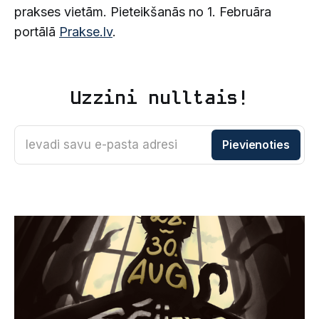
prakses vietām. Pieteikšanās no 1. Februāra
portālā
Prakse.lv
.
Uzzini nulltais!
Ievadi savu e-pasta adresi
Pievienoties