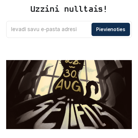
Uzzini nulltais!
Ievadi savu e-pasta adresi
Pievienoties