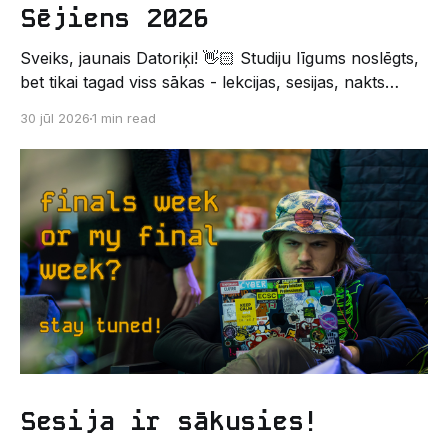
Sējiens 2026
Sveiks, jaunais Datoriķi! 👋🏻 Studiju līgums noslēgts,
bet tikai tagad viss sākas - lekcijas, sesijas, nakts
kodēšanas un, protams, neaizmirstami piedzīvojumi.
30 jūl 2026
1 min read
Un kas gan būtu labāks veids, kā iepazīt savu jauno
dzīvi LU EZTF datoriķu vidē, par došanos uz
leģendāro “Sējienu”? 🐱 Šī pirmsaristoteļa nometne
palīdzēs tev iegūt pirmos draugus, ieskatu studenta
Sesija ir sākusies!