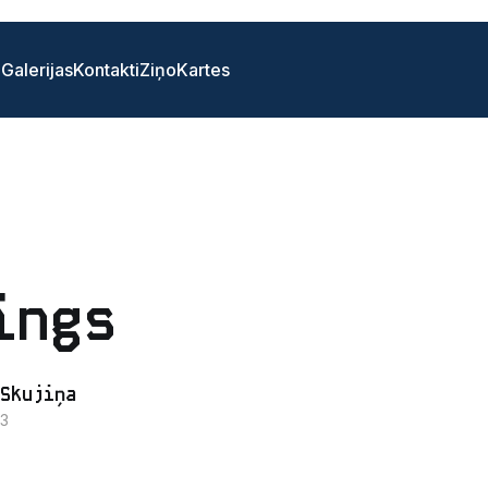
i
Galerijas
Kontakti
Ziņo
Kartes
ings
Skujiņa
13