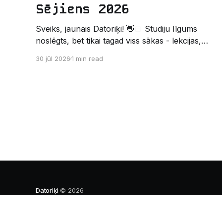
Sējiens 2026
Sveiks, jaunais Datoriķi! 👋🏻 Studiju līgums
noslēgts, bet tikai tagad viss sākas - lekcijas,
sesijas, nakts kodēšanas un, protams,
30 jūl 2026
1 min read
neaizmirstami piedzīvojumi. Un kas gan būtu
labāks veids, kā iepazīt savu jauno dzīvi LU
EZTF datoriķu vidē, par došanos uz leģendāro
“Sējienu”? 🐱 Šī pirmsaristoteļa nometne
palīdzēs tev iegūt pirmos draugus, ieskatu
studenta
Datoriķi
© 2026