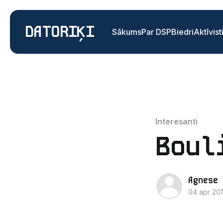
DATORIĶI
Sākums
Par DSP
Biedri
Aktīvist
Interesanti
Boul
Agnese 
04 apr 20