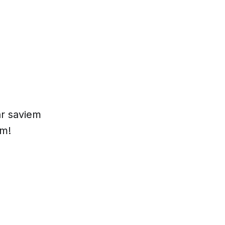
ar saviem
im!