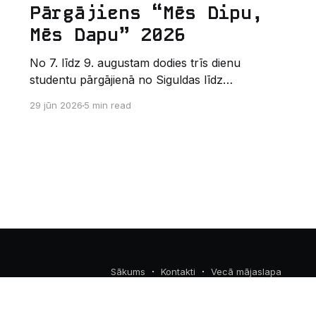
Pārgājiens “Mēs Dipu,
Mēs Dapu” 2026
No 7. līdz 9. augustam dodies trīs dienu
studentu pārgājienā no Siguldas līdz
Augšlīgatnei. Tas nav izturības pārbaudījums,
29 jūn 2026
5 min read
bet gan kopīgs vasaras piedzīvojums dabā.
Sākums
Kontakti
Vecā mājaslapa