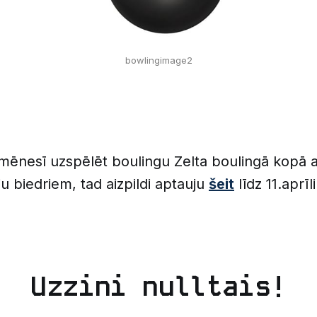
bowlingimage2
 mēnesī uzspēlēt boulingu Zelta boulingā kopā 
ju biedriem, tad aizpildi aptauju
šeit
līdz 11.aprīl
Uzzini nulltais!