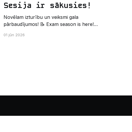
Sesija ir sākusies!
Novēlam izturību un veiksmi gala
pārbaudījumos! 📝 Exam season is here!
Wishing the best of luck and strength in the
01 jūn 2026
final exams! ✍️ – Datorikas studējošo
pašpārvaldes komunikācijas virziens