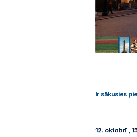
Ir sākusies p
12. oktobrī , 