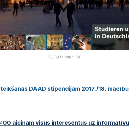
12_10_LU-page-001
ieteikšanās DAAD stipendijām 2017./18. mācīb
15:00 aicinām visus interesentus uz informatīv