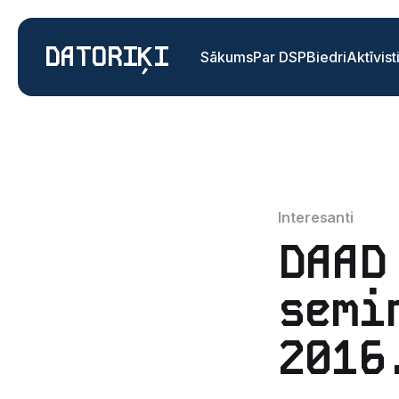
DATORIĶI
Sākums
Par DSP
Biedri
Aktīvist
Interesanti
DAAD
semi
2016