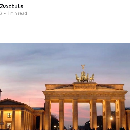
Zvirbule
6
•
1 min read