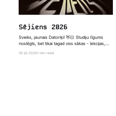
Sējiens 2026
Sveiks, jaunais Datoriķi! 👋🏻 Studiju līgums
noslēgts, bet tikai tagad viss sākas - lekcijas,
sesijas, nakts kodēšanas un, protams,
30 jūl 2026
1 min read
neaizmirstami piedzīvojumi. Un kas gan būtu
labāks veids, kā iepazīt savu jauno dzīvi LU
EZTF datoriķu vidē, par došanos uz leģendāro
“Sējienu”? 🐱 Šī pirmsaristoteļa nometne
palīdzēs tev iegūt pirmos draugus, ieskatu
studenta