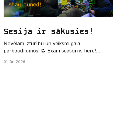
Sesija ir sākusies!
Novēlam izturību un veiksmi gala
pārbaudījumos! 📝 Exam season is here!
Wishing the best of luck and strength in the
01 jūn 2026
final exams! ✍️ – Datorikas studējošo
pašpārvaldes komunikācijas virziens