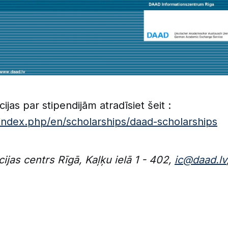
ijas par stipendijām atradīsiet šeit :
/index.php/en/scholarships/daad-scholarships
jas centrs Rīgā, Kaļķu ielā 1 - 402,
ic@daad.lv