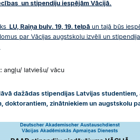
ecības un stipendiju iespējām Vācijā.
ks
LU, Raiņa bulv. 19, 19. telpā
un tajā būs iesp
omus par Vācijas augstskolu izvēli un stipendij
.
 angļu/ latviešu/ vācu
vā dažādas stipendijas Latvijas studentiem,
, doktorantiem, zinātniekiem un augstskolu
p