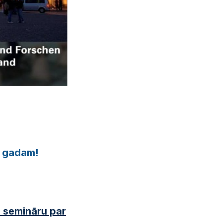
u gadam!
u semināru par