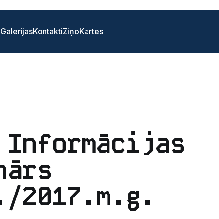
i
Galerijas
Kontakti
Ziņo
Kartes
 Informācijas
nārs
./2017.m.g.