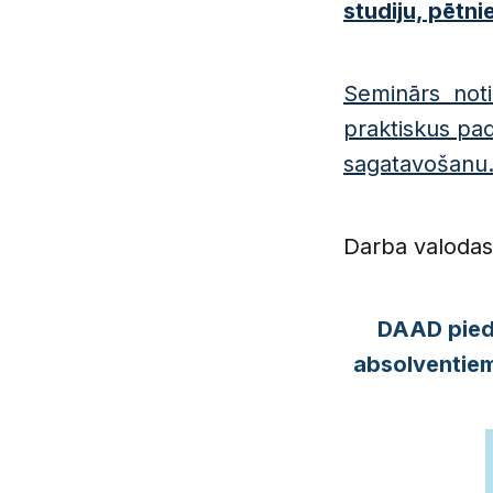
studiju, pētni
Seminārs noti
praktiskus pad
sagatavošanu
Darba valodas:
DAAD piedā
absolventiem