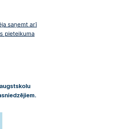
ēja saņemt arī
as pieteikuma
 augstskolu
asniedzē
jiem.