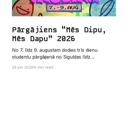
Pārgājiens “Mēs Dipu,
Mēs Dapu” 2026
No 7. līdz 9. augustam dodies trīs dienu
studentu pārgājienā no Siguldas līdz
Augšlīgatnei. Tas nav izturības pārbaudījums,
29 jūn 2026
5 min read
bet gan kopīgs vasaras piedzīvojums dabā.