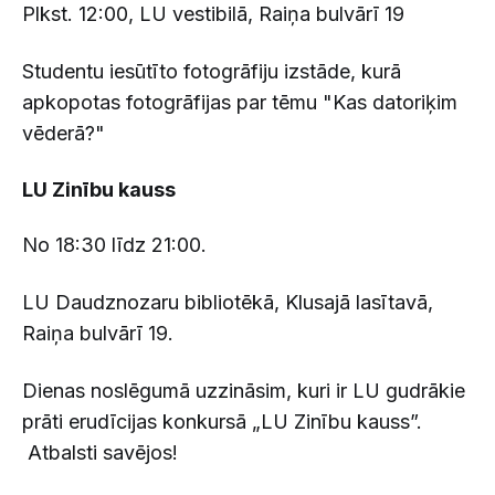
Plkst. 12:00, LU vestibilā, Raiņa bulvārī 19
Studentu iesūtīto fotogrāfiju izstāde, kurā
apkopotas fotogrāfijas par tēmu "Kas datoriķim
vēderā?"
LU Zinību kauss
No 18:30 līdz 21:00.
LU Daudznozaru bibliotēkā, Klusajā lasītavā,
Raiņa bulvārī 19.
Dienas noslēgumā uzzināsim, kuri ir LU gudrākie
prāti erudīcijas konkursā „LU Zinību kauss”.
Atbalsti savējos!