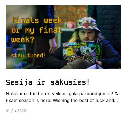
dzīvi LU EZTF datoriķu vidē, par došanos uz
leģendāro “Sējienu”? 🐱 Šī pirmsaristoteļa nometne
palīdzēs tev iegūt pirmos draugus, ieskatu studenta
Sesija ir sākusies!
Novēlam izturību un veiksmi gala pārbaudījumos! 📝
Exam season is here! Wishing the best of luck and
strength in the final exams! ✍️ – Datorikas studējošo
01 jūn 2026
pašpārvaldes komunikācijas virziens