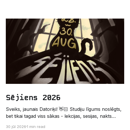
Sējiens 2026
Sveiks, jaunais Datoriķi! 👋🏻 Studiju līgums noslēgts,
bet tikai tagad viss sākas - lekcijas, sesijas, nakts
kodēšanas un, protams, neaizmirstami piedzīvojumi.
30 jūl 2026
1 min read
Un kas gan būtu labāks veids, kā iepazīt savu jauno