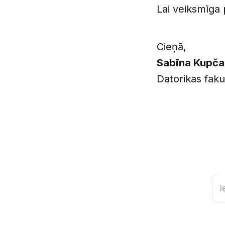
Lai veiksmīga 
Cieņā,
Sabīna Kupča
Datorikas fak
I