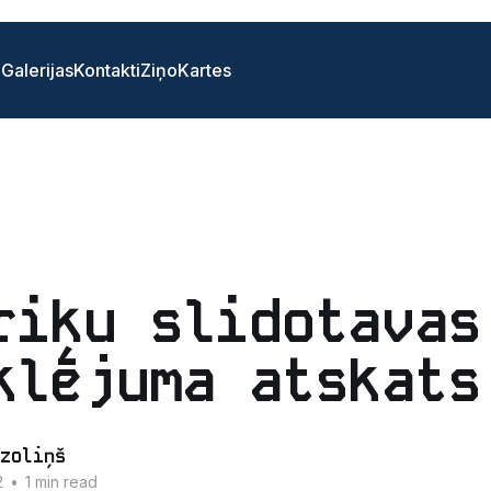
i
Galerijas
Kontakti
Ziņo
Kartes
riķu slidotavas
klējuma atskats
zoliņš
2
•
1 min read