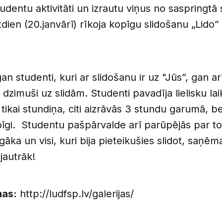
udentu aktivitāti un izrautu viņus no saspringtā s
dien (20.janvārī) rīkoja kopīgu slidošanu „Lido” 
 studenti, kuri ar slidošanu ir uz "Jūs”, gan arī
ir dzimuši uz slidām. Studenti pavadīja lielisku la
tikai stundiņa, citi aizrāvās 3 stundu garumā, be
pīgi. Studentu pašpārvalde arī parūpējās par to,
āka un visi, kuri bija pieteikušies slidot, saņēm
jautrāk!
mas:
http://ludfsp.lv/galerijas/