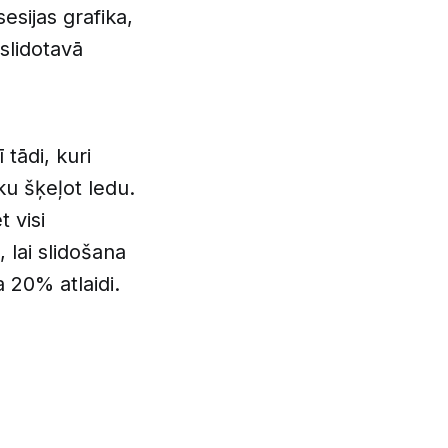
esijas grafika,
slidotavā
 tādi, kuri
iku šķeļot ledu.
t visi
 lai slidošana
a 20% atlaidi.