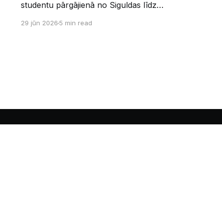
studentu pārgājienā no Siguldas līdz
Augšlīgatnei. Tas nav izturības pārbaudījums,
29 jūn 2026
5 min read
bet gan kopīgs vasaras piedzīvojums dabā.
Sākums
Kontakti
Vecā mājaslapa