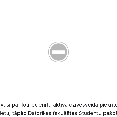
uvusi par ļoti iecienītu aktīvā dzīvesveida piekrit
etu, tāpēc Datorikas fakultātes Studentu pašpā