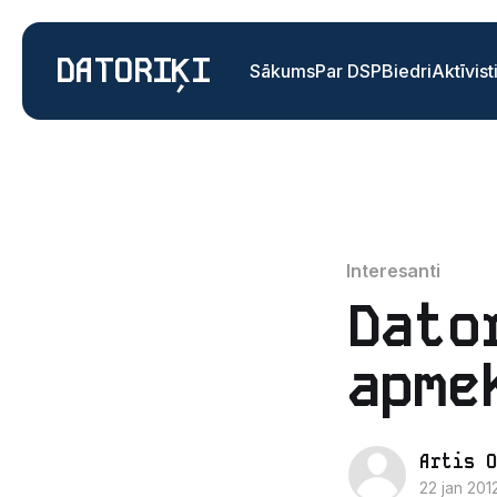
DATORIĶI
Sākums
Par DSP
Biedri
Aktīvist
Interesanti
Dato
apme
Artis O
22 jan 201