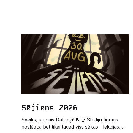
Sējiens 2026
Sveiks, jaunais Datoriķi! 👋🏻 Studiju līgums
noslēgts, bet tikai tagad viss sākas - lekcijas,