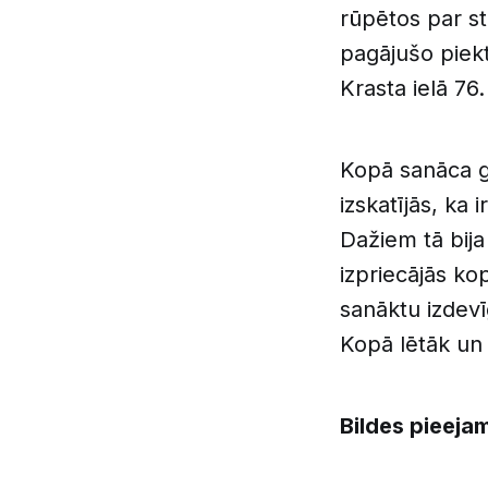
rūpētos par st
pagājušo piekt
Krasta ielā 76.
Kopā sanāca gan
izskatījās, ka 
Dažiem tā bija 
izpriecājās ko
sanāktu izdevīg
Kopā lētāk un 
Bildes pieeja