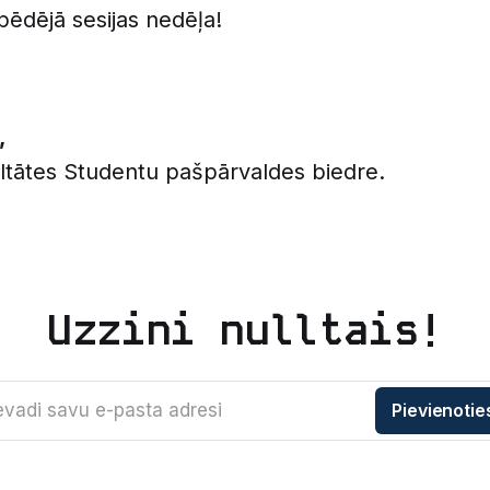
pēdējā sesijas nedēļa!
,
ultātes Studentu pašpārvaldes biedre.
Uzzini nulltais!
evadi savu e-pasta adresi
Pievienotie