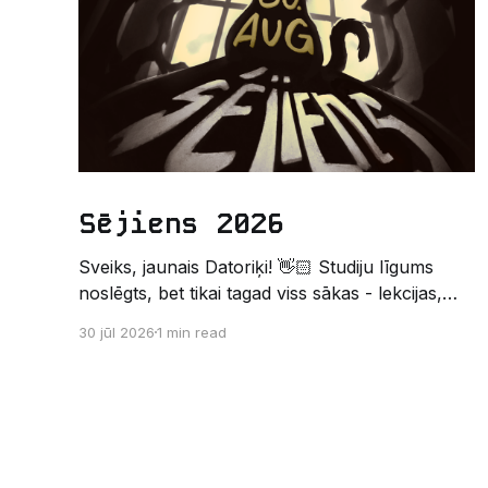
Sējiens 2026
Sveiks, jaunais Datoriķi! 👋🏻 Studiju līgums
noslēgts, bet tikai tagad viss sākas - lekcijas,
sesijas, nakts kodēšanas un, protams,
30 jūl 2026
1 min read
neaizmirstami piedzīvojumi. Un kas gan būtu
labāks veids, kā iepazīt savu jauno dzīvi LU
EZTF datoriķu vidē, par došanos uz leģendāro
“Sējienu”? 🐱 Šī pirmsaristoteļa nometne
palīdzēs tev iegūt pirmos draugus, ieskatu
studenta