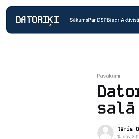
DATORIĶI
Sākums
Par DSP
Biedri
Aktīvist
Pasākumi
Dato
salā
Jānis O
10 nov 20