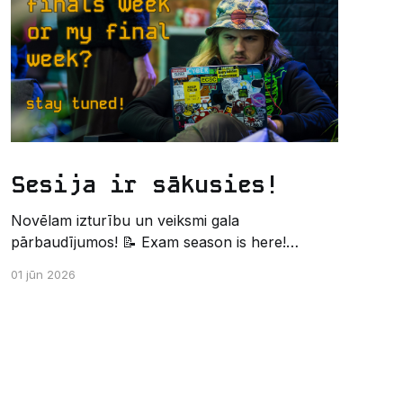
Sesija ir sākusies!
Novēlam izturību un veiksmi gala
pārbaudījumos! 📝 Exam season is here!
Wishing the best of luck and strength in the
01 jūn 2026
final exams! ✍️ – Datorikas studējošo
pašpārvaldes komunikācijas virziens