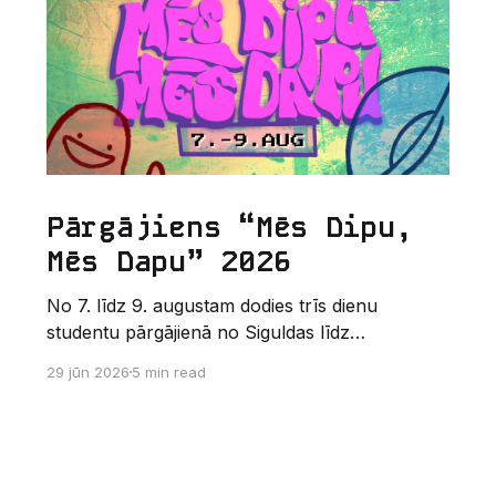
Pārgājiens “Mēs Dipu,
Mēs Dapu” 2026
No 7. līdz 9. augustam dodies trīs dienu
studentu pārgājienā no Siguldas līdz
Augšlīgatnei. Tas nav izturības pārbaudījums,
29 jūn 2026
5 min read
bet gan kopīgs vasaras piedzīvojums dabā.