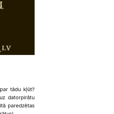
 par tādu kļūt?
 uz datorpirātu
aitā paredzētas
rātus!