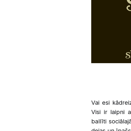
Vai esi kādrei
Visi ir laipni
ballīti sociāl
dejas un īpašs