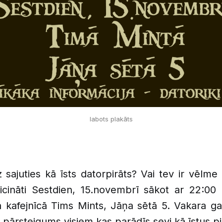
labots plakāts
z sajuties kā īsts datorpirāts? Vai tev ir vēlme
 aicināti Sestdien, 15.novembrī sākot ar 22:00
ajā kafejnīcā Tims Mints, Jāņa sētā 5. Vakara g
 pārsteigums visiem kas parādīs sevi kā īstus pi