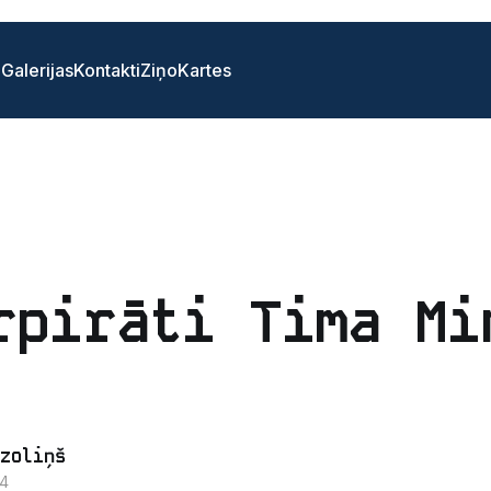
i
Galerijas
Kontakti
Ziņo
Kartes
rpirāti Tima Mi
zoliņš
14