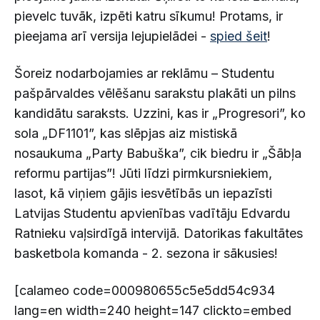
pievelc tuvāk, izpēti katru sīkumu! Protams, ir
pieejama arī versija lejupielādei -
spied šeit
!
Šoreiz nodarbojamies ar reklāmu – Studentu
pašpārvaldes vēlēšanu sarakstu plakāti un pilns
kandidātu saraksts. Uzzini, kas ir „Progresori”, ko
sola „DF1101”, kas slēpjas aiz mistiskā
nosaukuma „Party Babuška”, cik biedru ir „Šābļa
reformu partijas”! Jūti līdzi pirmkursniekiem,
lasot, kā viņiem gājis iesvētībās un iepazīsti
Latvijas Studentu apvienības vadītāju Edvardu
Ratnieku vaļsirdīgā intervijā. Datorikas fakultātes
basketbola komanda - 2. sezona ir sākusies!
[calameo code=000980655c5e5dd54c934
lang=en width=240 height=147 clickto=embed