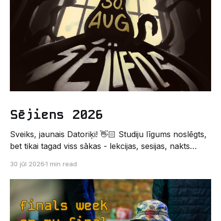
Sējiens 2026
Sveiks, jaunais Datoriķi! 👋🏻 Studiju līgums noslēgts,
bet tikai tagad viss sākas - lekcijas, sesijas, nakts
kodēšanas un, protams, neaizmirstami piedzīvojumi.
30 jūl 2026
1 min read
Un kas gan būtu labāks veids, kā iepazīt savu jauno
dzīvi LU EZTF datoriķu vidē, par došanos uz
leģendāro “Sējienu”? 🐱 Šī pirmsaristoteļa nometne
palīdzēs tev iegūt pirmos draugus, ieskatu studenta