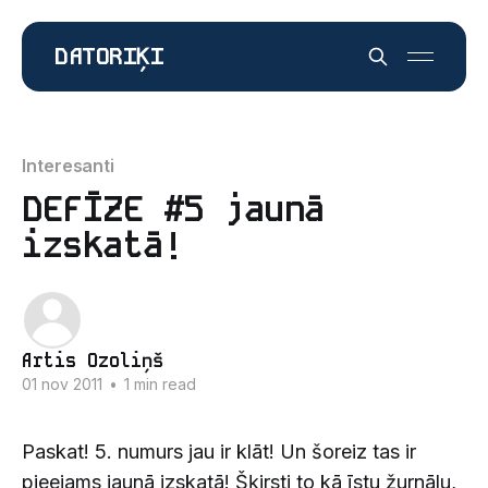
DATORIĶI
Interesanti
DEFĪZE #5 jaunā
izskatā!
Artis Ozoliņš
01 nov 2011
•
1 min read
Paskat! 5. numurs jau ir klāt! Un šoreiz tas ir
pieejams jaunā izskatā! Šķirsti to kā īstu žurnālu,