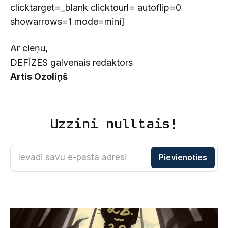
clicktarget=_blank clicktourl= autoflip=0
showarrows=1 mode=mini]
Ar cieņu,
DEFĪZES galvenais redaktors
Artis Ozoliņš
Uzzini nulltais!
Ievadi savu e-pasta adresi
Pievienoties