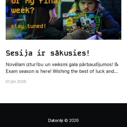
Sesija ir sākusies!
Novēlam izturību un veiksmi gala pārbaudījumos! 📝
Exam season is here! Wishing the best of luck and
strength in the final exams! ✍️ – Datorikas studējošo
01 jūn 2026
pašpārvaldes komunikācijas virziens
Datoriķi
© 2026