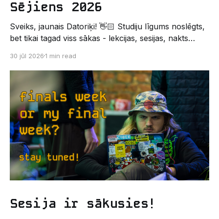
Sējiens 2026
Sveiks, jaunais Datoriķi! 👋🏻 Studiju līgums noslēgts,
bet tikai tagad viss sākas - lekcijas, sesijas, nakts
kodēšanas un, protams, neaizmirstami piedzīvojumi.
30 jūl 2026
1 min read
Un kas gan būtu labāks veids, kā iepazīt savu jauno
dzīvi LU EZTF datoriķu vidē, par došanos uz
leģendāro “Sējienu”? 🐱 Šī pirmsaristoteļa nometne
palīdzēs tev iegūt pirmos draugus, ieskatu studenta
Sesija ir sākusies!