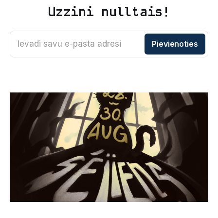
Uzzini nulltais!
Ievadi savu e-pasta adresi
Pievienoties