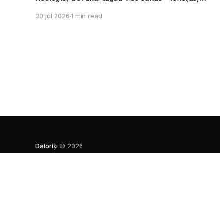
sesijas, nakts kodēšanas un, protams,
30 jūl 2026
1 min read
neaizmirstami piedzīvojumi. Un kas gan būtu
labāks veids, kā iepazīt savu jauno dzīvi LU
EZTF datoriķu vidē, par došanos uz leģendāro
“Sējienu”? 🐱 Šī pirmsaristoteļa nometne
palīdzēs tev iegūt pirmos draugus, ieskatu
studenta
Datoriķi
© 2026