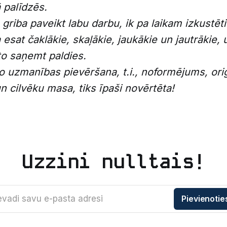
 palīdzēs.
griba paveikt labu darbu, ik pa laikam izkustētie
a esat čaklākie, skaļākie, jaukākie un jautrākie, 
to saņemt paldies.
o uzmanības pievēršana, t.i., noformējums, oriģ
n cilvēku masa, tiks īpaši novērtēta!
Uzzini nulltais!
evadi savu e-pasta adresi
Pievienotie