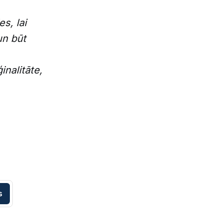
s, lai
un būt
inalitāte,
s