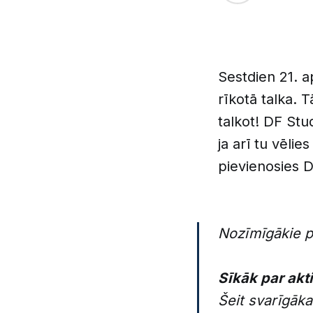
Sestdien 21. a
rīkotā talka. 
talkot! DF St
ja arī tu vēlie
pievienosies 
Nozīmīgākie pu
Sīkāk par akt
Šeit svarīgāka