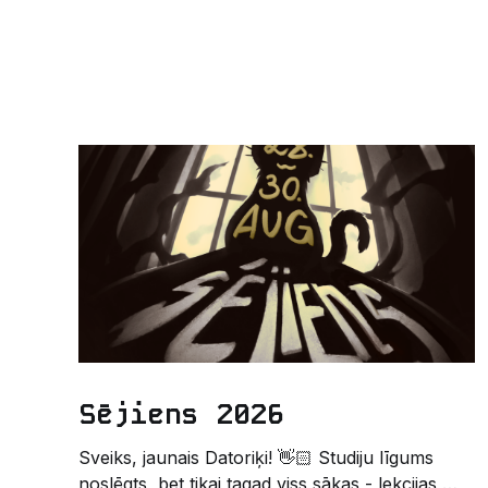
Sējiens 2026
Sveiks, jaunais Datoriķi! 👋🏻 Studiju līgums
noslēgts, bet tikai tagad viss sākas - lekcijas,