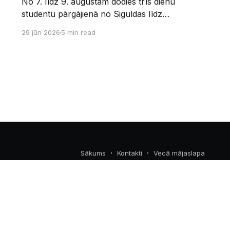
No 7. līdz 9. augustam dodies trīs dienu
studentu pārgājienā no Siguldas līdz
Augšlīgatnei. Tas nav izturības pārbaudījums,
29 jūn 2026
5 min read
bet gan kopīgs vasaras piedzīvojums dabā.
Sākums
Kontakti
Vecā mājaslapa