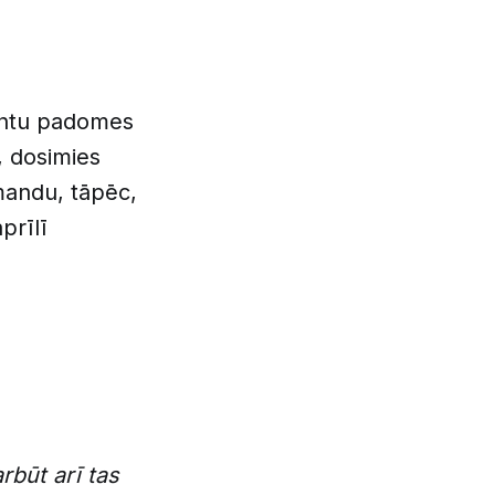
dentu padomes
, dosimies
mandu, tāpēc,
prīlī
rbūt arī tas