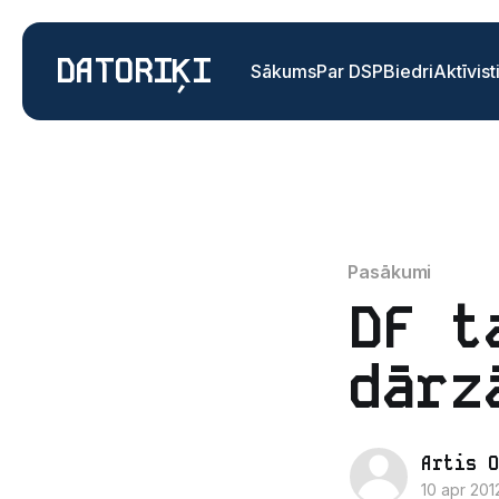
DATORIĶI
Sākums
Par DSP
Biedri
Aktīvist
Pasākumi
DF t
dārz
Artis O
10 apr 201