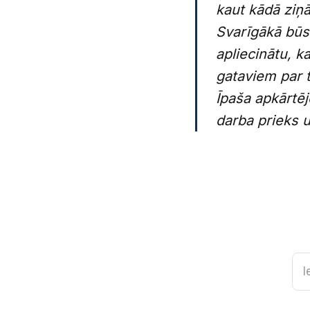
kaut kādā ziņā
Svarīgākā būs 
apliecinātu, k
gataviem par 
Īpaša apkārtēj
darba prieks u
I