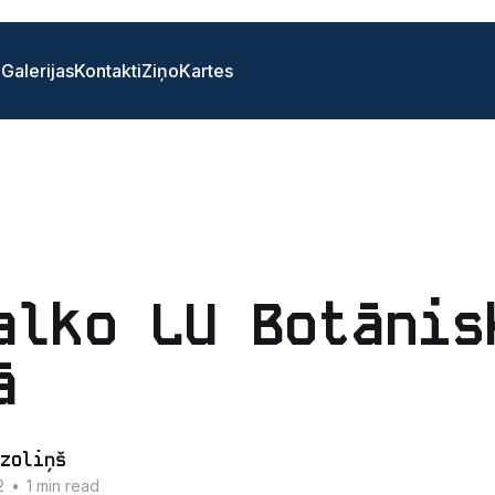
i
Galerijas
Kontakti
Ziņo
Kartes
alko LU Botānis
ā
zoliņš
2
•
1 min read