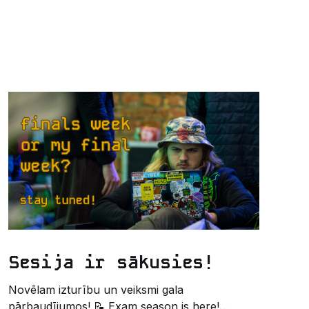
Sesija ir sākusies!
Novēlam izturību un veiksmi gala
pārbaudījumos! 📝 Exam season is here!