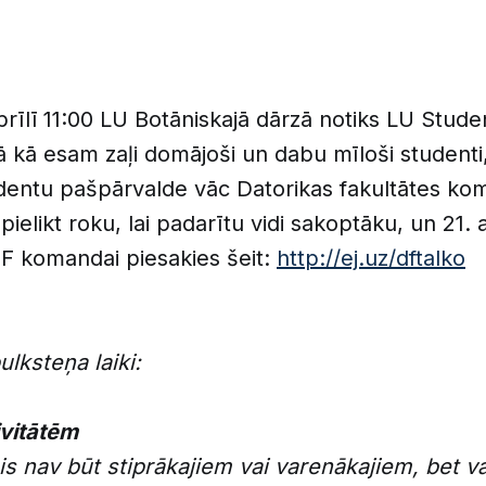
prīlī 11:00 LU Botāniskajā dārzā notiks LU Stu
Tā kā esam zaļi domājoši un dabu mīloši studenti
udentu pašpārvalde vāc Datorikas fakultātes ko
s pielikt roku, lai padarītu vidi sakoptāku, un 21. a
DF komandai piesakies šeit:
http://ej.uz/dftalko
lksteņa laiki:
ivitātēm
is nav būt stiprākajiem vai varenākajiem, bet va