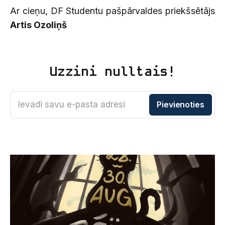
Ar cieņu, DF Studentu pašpārvaldes priekšsētājs
Artis Ozoliņš
Uzzini nulltais!
Ievadi savu e-pasta adresi
Pievienoties