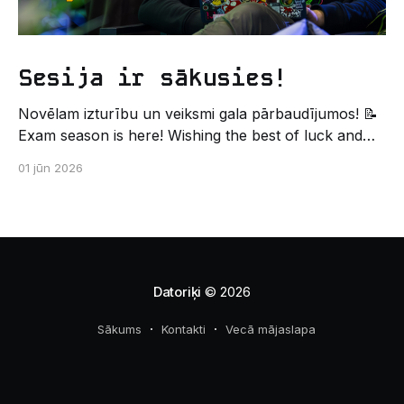
Sesija ir sākusies!
Novēlam izturību un veiksmi gala pārbaudījumos! 📝
Exam season is here! Wishing the best of luck and
strength in the final exams! ✍️ – Datorikas studējošo
01 jūn 2026
pašpārvaldes komunikācijas virziens
Datoriķi
© 2026
Sākums
Kontakti
Vecā mājaslapa