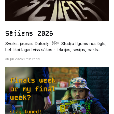
Sējiens 2026
Sveiks, jaunais Datoriķi! 👋🏻 Studiju līgums noslēgts,
bet tikai tagad viss sākas - lekcijas, sesijas, nakts
kodēšanas un, protams, neaizmirstami piedzīvojumi.
30 jūl 2026
1 min read
Un kas gan būtu labāks veids, kā iepazīt savu jauno
dzīvi LU EZTF datoriķu vidē, par došanos uz
leģendāro “Sējienu”? 🐱 Šī pirmsaristoteļa nometne
palīdzēs tev iegūt pirmos draugus, ieskatu studenta