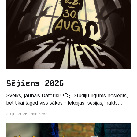
Sējiens 2026
Sveiks, jaunais Datoriķi! 👋🏻 Studiju līgums noslēgts,
bet tikai tagad viss sākas - lekcijas, sesijas, nakts
kodēšanas un, protams, neaizmirstami piedzīvojumi.
30 jūl 2026
1 min read
Un kas gan būtu labāks veids, kā iepazīt savu jauno
dzīvi LU EZTF datoriķu vidē, par došanos uz
leģendāro “Sējienu”? 🐱 Šī pirmsaristoteļa nometne