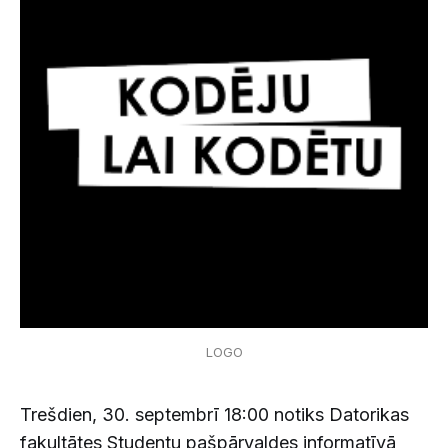
LOGO
Trešdien, 30. septembrī 18:00 notiks Datorikas
fakultātes Studentu pašpārvaldes informatīvā