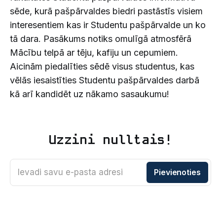
sēde, kurā pašpārvaldes biedri pastāstīs visiem
interesentiem kas ir Studentu pašpārvalde un ko
tā dara. Pasākums notiks omulīgā atmosfērā
Mācību telpā ar tēju, kafiju un cepumiem.
Aicinām piedalīties sēdē visus studentus, kas
vēlās iesaistīties Studentu pašpārvaldes darbā
kā arī kandidēt uz nākamo sasaukumu!
Uzzini nulltais!
Ievadi savu e-pasta adresi
Pievienoties