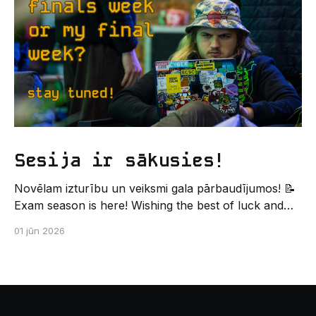
palīdzēs tev iegūt pirmos draugus, ieskatu studenta
Sesija ir sākusies!
Novēlam izturību un veiksmi gala pārbaudījumos! 📝
Exam season is here! Wishing the best of luck and
strength in the final exams! ✍️ – Datorikas studējošo
01 jūn 2026
pašpārvaldes komunikācijas virziens