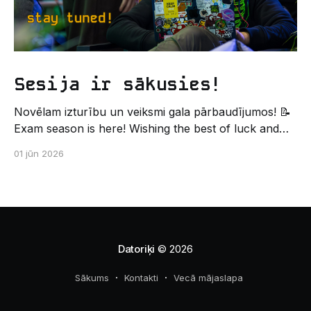
Sesija ir sākusies!
Novēlam izturību un veiksmi gala pārbaudījumos! 📝
Exam season is here! Wishing the best of luck and
strength in the final exams! ✍️ – Datorikas studējošo
01 jūn 2026
pašpārvaldes komunikācijas virziens
Datoriķi
© 2026
Sākums
Kontakti
Vecā mājaslapa