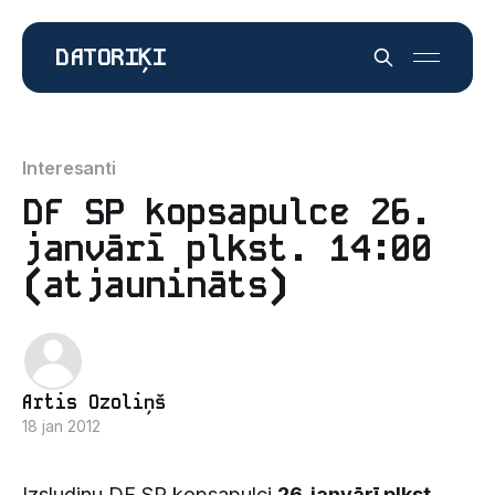
DATORIĶI
Interesanti
DF SP kopsapulce 26.
janvārī plkst. 14:00
(atjaunināts)
Artis Ozoliņš
18 jan 2012
Izsludinu DF SP kopsapulci
26. janvārī plkst.