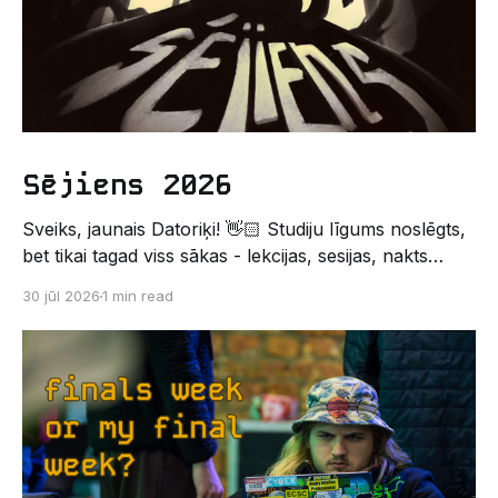
Sējiens 2026
Sveiks, jaunais Datoriķi! 👋🏻 Studiju līgums noslēgts,
bet tikai tagad viss sākas - lekcijas, sesijas, nakts
kodēšanas un, protams, neaizmirstami piedzīvojumi.
30 jūl 2026
1 min read
Un kas gan būtu labāks veids, kā iepazīt savu jauno
dzīvi LU EZTF datoriķu vidē, par došanos uz
leģendāro “Sējienu”? 🐱 Šī pirmsaristoteļa nometne
palīdzēs tev iegūt pirmos draugus, ieskatu studenta