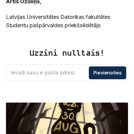
Artis Ozoliņš,
Latvijas Universitātes Datorikas fakultātes
Studentu pašpārvaldes priekšsēdētājs
Uzzini nulltais!
Ievadi savu e-pasta adresi
Pievienoties