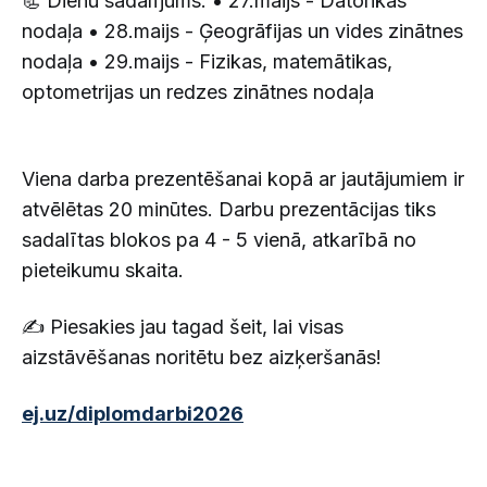
📃 Dienu sadalījums: • 27.maijs - Datorikas
nodaļa • 28.maijs - Ģeogrāfijas un vides zinātnes
nodaļa • 29.maijs - Fizikas, matemātikas,
optometrijas un redzes zinātnes nodaļa
Viena darba prezentēšanai kopā ar jautājumiem ir
atvēlētas 20 minūtes. Darbu prezentācijas tiks
sadalītas blokos pa 4 - 5 vienā, atkarībā no
pieteikumu skaita.
✍️ Piesakies jau tagad šeit, lai visas
aizstāvēšanas noritētu bez aizķeršanās!
ej.uz/diplomdarbi2026