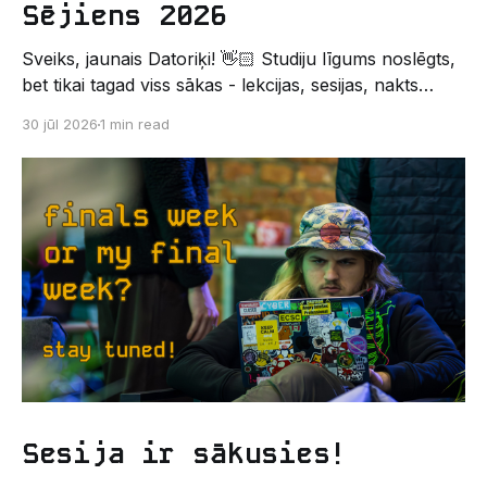
Sējiens 2026
Sveiks, jaunais Datoriķi! 👋🏻 Studiju līgums noslēgts,
bet tikai tagad viss sākas - lekcijas, sesijas, nakts
kodēšanas un, protams, neaizmirstami piedzīvojumi.
30 jūl 2026
1 min read
Un kas gan būtu labāks veids, kā iepazīt savu jauno
dzīvi LU EZTF datoriķu vidē, par došanos uz
leģendāro “Sējienu”? 🐱 Šī pirmsaristoteļa nometne
palīdzēs tev iegūt pirmos draugus, ieskatu studenta
Sesija ir sākusies!