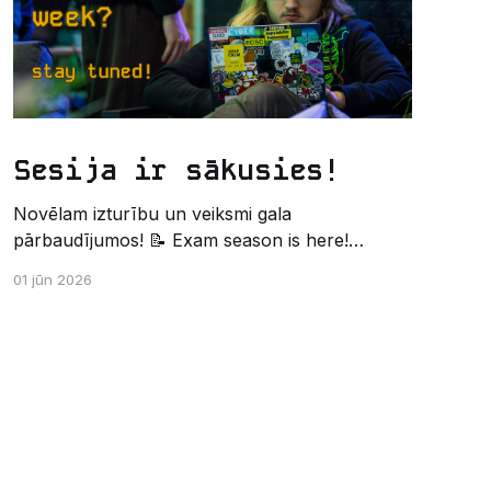
Sesija ir sākusies!
Novēlam izturību un veiksmi gala
pārbaudījumos! 📝 Exam season is here!
Wishing the best of luck and strength in the
01 jūn 2026
final exams! ✍️ – Datorikas studējošo
pašpārvaldes komunikācijas virziens