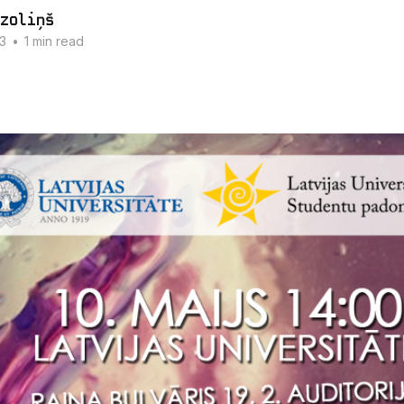
zoliņš
3
•
1 min read