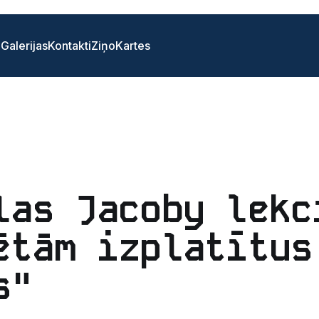
i
Galerijas
Kontakti
Ziņo
Kartes
las Jacoby lekc
ētām izplatītus
s"