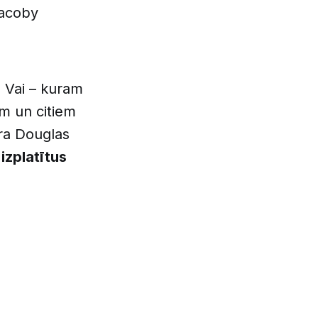
Jacoby
? Vai – kuram
m un citiem
ora Douglas
izplatītus