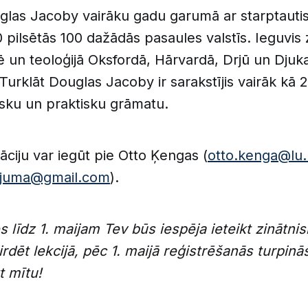
glas Jacoby vairāku gadu garumā ar starptauti
00 pilsētās 100 dažādās pasaules valstīs. Ieguvis 
 un teoloģijā Oksfordā, Hārvardā, Drjū un Djuk
 Turklāt Douglas Jacoby ir sarakstījis vairāk kā 
isku un praktisku grāmatu.
āciju var iegūt pie Otto Ķengas (
otto.kenga@lu.
ajuma@gmail.com
).
es līdz 1. maijam Tev būs iespēja ieteikt zinātni
irdēt lekcijā, pēc 1. maijā reģistrēšanās turpinā
t mītu!