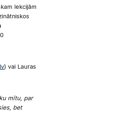
skam lekcijām
zinātniskos
a
20
lv
) vai Lauras
sku mītu, par
sies, bet