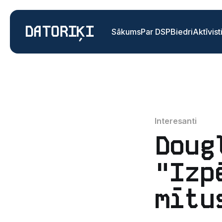
DATORIĶI
Sākums
Par DSP
Biedri
Aktīvist
Interesanti
Doug
"Izp
mītu