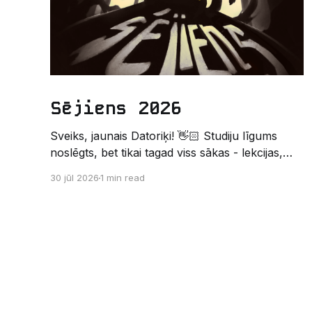
Sējiens 2026
Sveiks, jaunais Datoriķi! 👋🏻 Studiju līgums
noslēgts, bet tikai tagad viss sākas - lekcijas,
sesijas, nakts kodēšanas un, protams,
30 jūl 2026
1 min read
neaizmirstami piedzīvojumi. Un kas gan būtu
labāks veids, kā iepazīt savu jauno dzīvi LU
EZTF datoriķu vidē, par došanos uz leģendāro
“Sējienu”? 🐱 Šī pirmsaristoteļa nometne
palīdzēs tev iegūt pirmos draugus, ieskatu
studenta