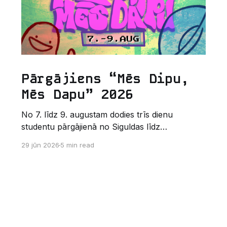
Pārgājiens “Mēs Dipu,
Mēs Dapu” 2026
No 7. līdz 9. augustam dodies trīs dienu
studentu pārgājienā no Siguldas līdz
Augšlīgatnei. Tas nav izturības pārbaudījums,
29 jūn 2026
5 min read
bet gan kopīgs vasaras piedzīvojums dabā.