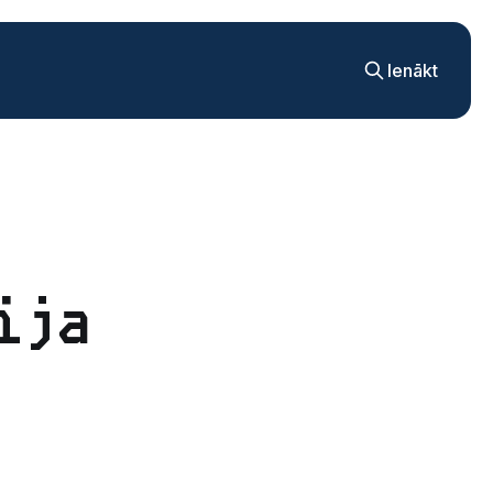
Ienākt
ija