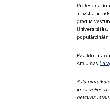
Profesors Dou
ir uzstājies 5
grādus vēsturē
Universitātēs.
populārzinātn
Papildu inform
Arājumas (
lar
* Ja pieteiksi
kuru vēlies dz
nevarēs ieteik