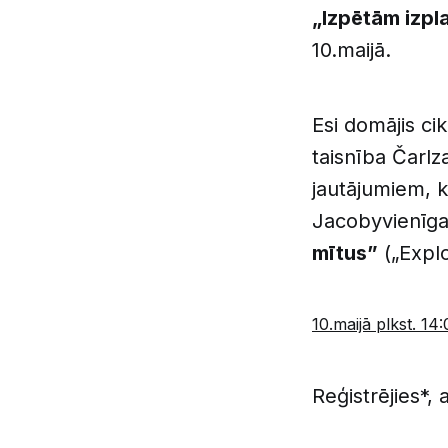
„Izpētām izpl
10.maijā.
Esi domājis ci
taisnība Čarl
jautājumiem, 
Jacobyvienīgajā
mītus”
(„Expl
10.maijā plkst. 14:
Reģistrējies*, 