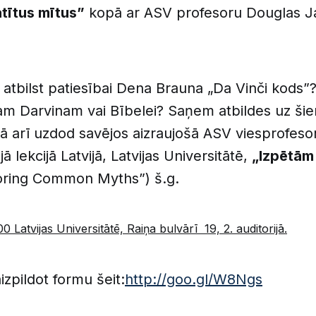
atītus mītus”
kopā ar ASV profesoru Douglas 
k atbilst patiesībai Dena Brauna „Da Vinči kods”
zam Darvinam vai Bībelei? Saņem atbildes uz šie
kā arī uzdod savējos aizraujošā ASV viesprofes
 lekcijā Latvijā, Latvijas Universitātē,
„Izpētām 
oring Common Myths”) š.g.
00 Latvijas Universitātē, Raiņa bulvārī 19, 2. auditorijā.
aizpildot formu šeit:
http://goo.gl/W8Ngs