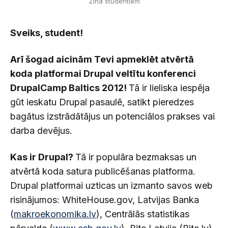
Zina studentiem
Sveiks, student!
Arī šogad aicinām Tevi apmeklēt atvērtā
koda platformai Drupal veltītu konferenci
DrupalCamp Baltics 2012!
Tā ir lieliska iespēja
gūt ieskatu Drupal pasaulē, satikt pieredzes
bagātus izstrādātājus un potenciālos prakses vai
darba devējus.
Kas ir Drupal?
Tā ir populāra bezmaksas un
atvērtā koda satura publicēšanas platforma.
Drupal platformai uzticas un izmanto savos web
risinājumos: WhiteHouse.gov, Latvijas Banka
(
makroekonomika.lv
), Centrālās statistikas