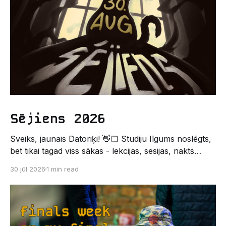
Sējiens 2026
Sveiks, jaunais Datoriķi! 👋🏻 Studiju līgums noslēgts,
bet tikai tagad viss sākas - lekcijas, sesijas, nakts
kodēšanas un, protams, neaizmirstami piedzīvojumi.
30 jūl 2026
1 min read
Un kas gan būtu labāks veids, kā iepazīt savu jauno
dzīvi LU EZTF datoriķu vidē, par došanos uz
leģendāro “Sējienu”? 🐱 Šī pirmsaristoteļa nometne
palīdzēs tev iegūt pirmos draugus, ieskatu studenta