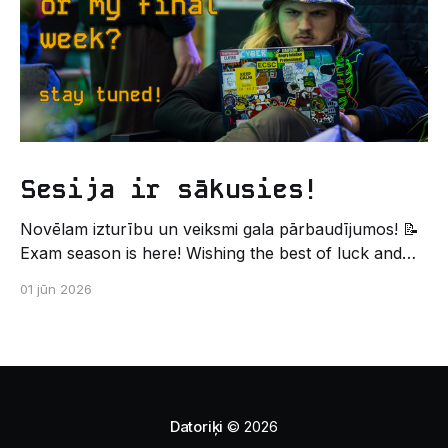
Sesija ir sākusies!
Novēlam izturību un veiksmi gala pārbaudījumos! 📝
Exam season is here! Wishing the best of luck and
strength in the final exams! ✍️ – Datorikas studējošo
01 jūn 2026
pašpārvaldes komunikācijas virziens
Datoriķi
© 2026