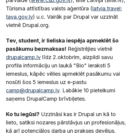
pārvalde (
www.csb.gov.lv
), Bite Latvija (Bite.lv),
Tūrisma attīstības valsts aģentūra (
latvia.travel
;
tava.gov.lv
) u.c. Vairāk par Drupal var uzzināt
vietnē Drupal.org.
Tev, student, ir lieliska iespēja apmeklēt šo
pasākumu bezmaksas!
Reģistrējies vietnē
drupalcamp.lv
līdz 2.oktobrim, aizpildi savu
profila informāciju un laukā "Bio" ieraksti 5
iemeslus, kāpēc vēlies apmeklēt pasākumu vai
nosūti šos 5 iemeslus uz e-pastu
camp@drupalcamp.lv
. Labākie 10 pieteikumi
saņems DrupalCamp brīvbiļetes.
Ko tu iegūsi?
Uzzināsi kas ir Drupal un kā to
lieto, satiksi nozares pārstāvjus un profesionāļus,
kā arī potenciālos darba un prakses devējus.