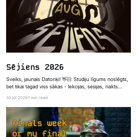
Sējiens 2026
Sveiks, jaunais Datoriķi! 👋🏻 Studiju līgums noslēgts,
bet tikai tagad viss sākas - lekcijas, sesijas, nakts
kodēšanas un, protams, neaizmirstami piedzīvojumi.
30 jūl 2026
1 min read
Un kas gan būtu labāks veids, kā iepazīt savu jauno
dzīvi LU EZTF datoriķu vidē, par došanos uz
leģendāro “Sējienu”? 🐱 Šī pirmsaristoteļa nometne
palīdzēs tev iegūt pirmos draugus, ieskatu studenta