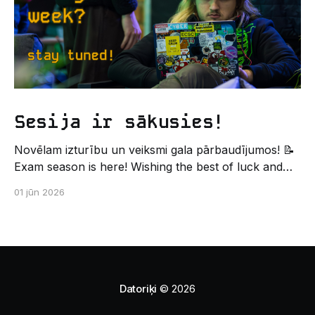
Sesija ir sākusies!
Novēlam izturību un veiksmi gala pārbaudījumos! 📝
Exam season is here! Wishing the best of luck and
strength in the final exams! ✍️ – Datorikas studējošo
01 jūn 2026
pašpārvaldes komunikācijas virziens
Datoriķi
© 2026