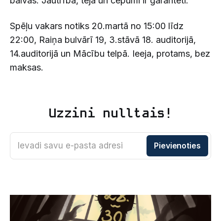
balvas. Jautrība, tēja un cepumi ir garantēti.
Spēļu vakars notiks 20.martā no 15:00 līdz
22:00, Raiņa bulvārī 19, 3.stāvā 18. auditorijā,
14.auditorijā un Mācību telpā. Ieeja, protams, bez
maksas.
Uzzini nulltais!
Ievadi savu e-pasta adresi
Pievienoties