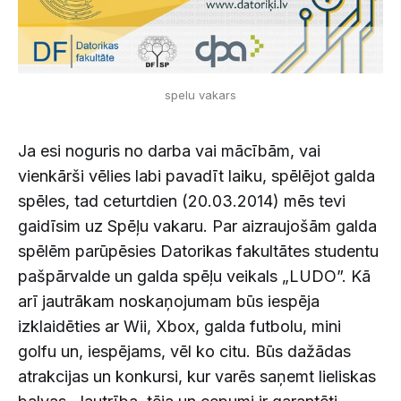
spelu vakars
Ja esi noguris no darba vai mācībām, vai
vienkārši vēlies labi pavadīt laiku, spēlējot galda
spēles, tad ceturtdien (20.03.2014) mēs tevi
gaidīsim uz Spēļu vakaru. Par aizraujošām galda
spēlēm parūpēsies Datorikas fakultātes studentu
pašpārvalde un galda spēļu veikals „LUDO”. Kā
arī jautrākam noskaņojumam būs iespēja
izklaidēties ar Wii, Xbox, galda futbolu, mini
golfu un, iespējams, vēl ko citu. Būs dažādas
atrakcijas un konkursi, kur varēs saņemt lieliskas