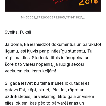
14456652_973260662782805_1518413821_o
Sveiks, Fuksi!
Ja domā, ka iesniedzot dokumentus un parakstot
līgumu, esi kļuvis par pilntiesīgu studentu, Tu
rūgti maldies. Studenta tituls ir jānopelna un
šoreiz to varēsi nopelnīt, ja rūpīgi sekosi
veckursnieku instrukcijām!
Šī gada iesvētību tēma ir Elles loki, tādēļ esi
gatavs līst, kāpt, skriet, lēkt, iet, rāpot un
uzdrīkstēties, lai veiksmīgi tiktu galā ar visiem
elles lokiem, kas pēc to pārvarēšanas un