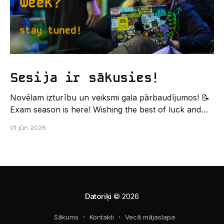
Sesija ir sākusies!
Novēlam izturību un veiksmi gala pārbaudījumos! 📝
Exam season is here! Wishing the best of luck and
strength in the final exams! ✍️ – Datorikas studējošo
01 jūn 2026
pašpārvaldes komunikācijas virziens
Datoriķi
© 2026
Sākums
Kontakti
Vecā mājaslapa