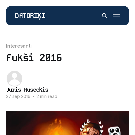
DATORIĶI
Interesanti
Fukši 2016
Juris Ruseckis
27 sep 2016
•
2 min read