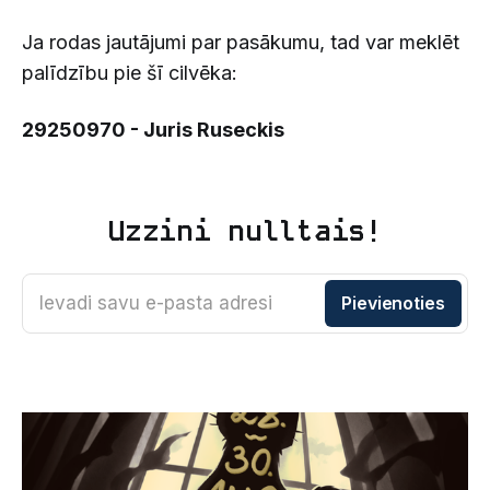
Ja rodas jautājumi par pasākumu, tad var meklēt
palīdzību pie šī cilvēka:
29250970 - Juris Ruseckis
Uzzini nulltais!
Ievadi savu e-pasta adresi
Pievienoties