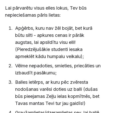
Lai pārvarētu visus elles lokus, Tev būs
nepieciešamas pāris lietas:
Apģērbs, kuru nav žēl bojāt, bet kurā
būtu silti - apkures cenas ir pārāk
augstas, lai apsildītu visu elli!
(Pieredzējušākie studenti iesaka
apmeklēt kādu humpalu veikalu);
Vēlme nepadoties, smieties, priecāties un
izbaudīt pasākumu;
Balles ietērps, ar kuru pēc zvēresta
nodošanas varēsi doties uz balli (dušas
būs pieejamas Zeļļu ielas kopmītnēs, bet
Tavas mantas Tevi tur jau gaidīs!)
Graužamlietas/dzeramlietas sev, lai ballē