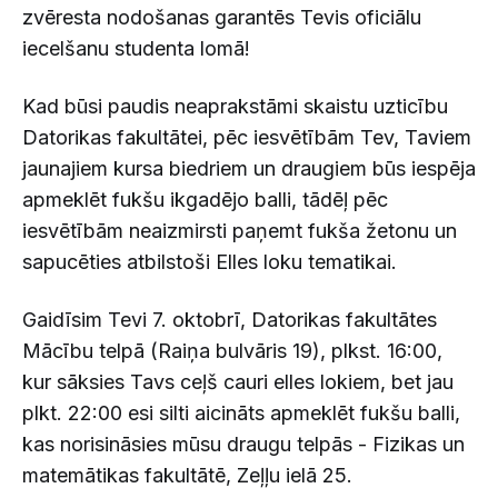
zvēresta nodošanas garantēs Tevis oficiālu
iecelšanu studenta lomā!
Kad būsi paudis neaprakstāmi skaistu uzticību
Datorikas fakultātei, pēc iesvētībām Tev, Taviem
jaunajiem kursa biedriem un draugiem būs iespēja
apmeklēt fukšu ikgadējo balli, tādēļ pēc
iesvētībām neaizmirsti paņemt fukša žetonu un
sapucēties atbilstoši Elles loku tematikai.
Gaidīsim Tevi 7. oktobrī, Datorikas fakultātes
Mācību telpā (Raiņa bulvāris 19), plkst. 16:00,
kur sāksies Tavs ceļš cauri elles lokiem, bet jau
plkt. 22:00 esi silti aicināts apmeklēt fukšu balli,
kas norisināsies mūsu draugu telpās - Fizikas un
matemātikas fakultātē, Zeļļu ielā 25.