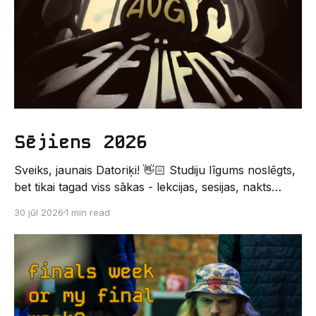
Sējiens 2026
Sveiks, jaunais Datoriķi! 👋🏻 Studiju līgums noslēgts,
bet tikai tagad viss sākas - lekcijas, sesijas, nakts
kodēšanas un, protams, neaizmirstami piedzīvojumi.
30 jūl 2026
1 min read
Un kas gan būtu labāks veids, kā iepazīt savu jauno
dzīvi LU EZTF datoriķu vidē, par došanos uz
leģendāro “Sējienu”? 🐱 Šī pirmsaristoteļa nometne
palīdzēs tev iegūt pirmos draugus, ieskatu studenta