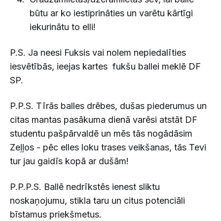
būtu ar ko iestiprināties un varētu kārtīgi
iekurinātu to elli!
P.S. Ja neesi Fuksis vai nolem nepiedalīties
iesvētībās, ieejas kartes fukšu ballei meklē DF
SP.
P.P.S. Tīrās balles drēbes, dušas piederumus un
citas mantas pasākuma dienā varēsi atstāt DF
studentu pašpārvaldē un mēs tās nogādāsim
Zeļļos - pēc elles loku trases veikšanas, tās Tevi
tur jau gaidīs kopā ar dušām!
P.P.P.S. Ballē nedrīkstēs ienest sliktu
noskaņojumu, stikla taru un citus potenciāli
bīstamus priekšmetus.