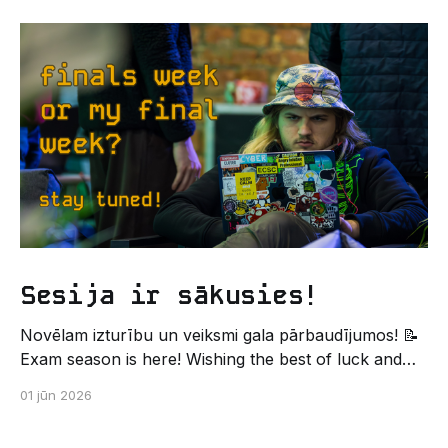
Un kas gan būtu labāks veids, kā iepazīt savu jauno
dzīvi LU EZTF datoriķu vidē, par došanos uz
leģendāro “Sējienu”? 🐱 Šī pirmsaristoteļa nometne
palīdzēs tev iegūt pirmos draugus, ieskatu studenta
Sesija ir sākusies!
Novēlam izturību un veiksmi gala pārbaudījumos! 📝
Exam season is here! Wishing the best of luck and
strength in the final exams! ✍️ – Datorikas studējošo
01 jūn 2026
pašpārvaldes komunikācijas virziens