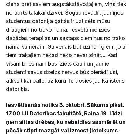
cieņa pret saviem augstākstāvošajiem, viņš tiek
norūdīts tālākai dzīvei. Šogad ievadīt jauniņos
studentus datoriķa gaitās ir uzticēts mūsu
draugiem no trako nama. Iesvētāmie izies
dažādas terapijas un sastaps ciemiņus no trako
nama kamerām. Galvenais būt uzmanīgiem, jo ar
tiem trakajiem nekad neko nevar zināt... Kad
visām briesmām būs iziets cauri un jaunie
studenti savus dzelzs nervus būs pierādījuši,
atliks tikai balle, uz kuru Tu dosies jau kā īstens
datoriķis.
Iesvētīšanās notiks 3. oktobrī. Sākums plkst.
17.00 LU Datorikas fakultātē, Raiņa 19.
Līdzi
ņem siltas drēbes, ko nebaidies sasmērēt un
pēcāk stipri mazgāt vai izmest (ieteikums -