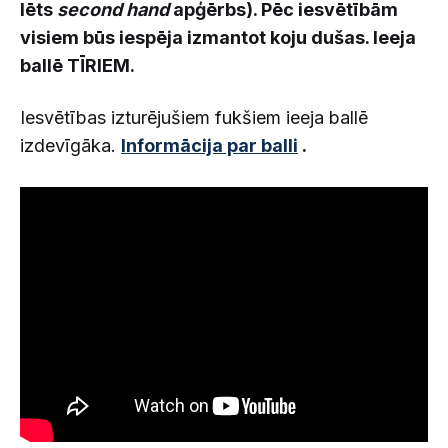
lēts
second hand
apģērbs). Pēc iesvētībām
visiem būs iespēja izmantot koju dušas. Ieeja
ballē TĪRIEM.
Iesvētības izturējušiem fukšiem ieeja ballē
izdevīgāka.
Informācija par balli
.