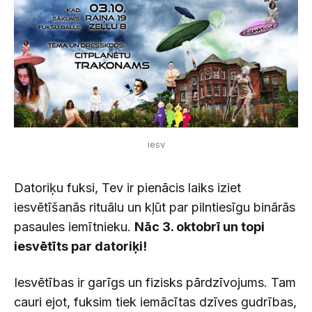
iesv
Datoriķu fuksi, Tev ir pienācis laiks iziet
iesvētīšanās rituālu un kļūt par pilntiesīgu binārās
pasaules iemītnieku.
Nāc 3. oktobrī un topi
iesvētīts par datoriķi!
Iesvētības ir garīgs un fizisks pārdzīvojums. Tam
cauri ejot, fuksim tiek iemācītas dzīves gudrības,