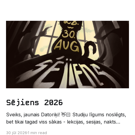
Sējiens 2026
Sveiks, jaunais Datoriķi! 👋🏻 Studiju līgums noslēgts,
bet tikai tagad viss sākas - lekcijas, sesijas, nakts
kodēšanas un, protams, neaizmirstami piedzīvojumi.
30 jūl 2026
1 min read