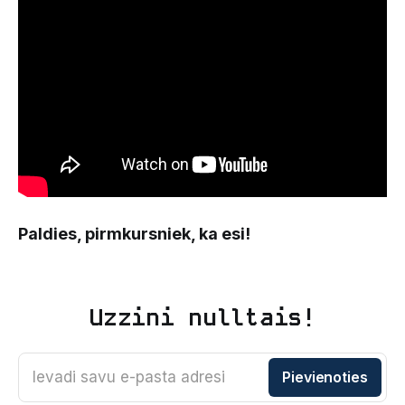
Paldies, pirmkursniek, ka esi!
Uzzini nulltais!
Ievadi savu e-pasta adresi
Pievienoties