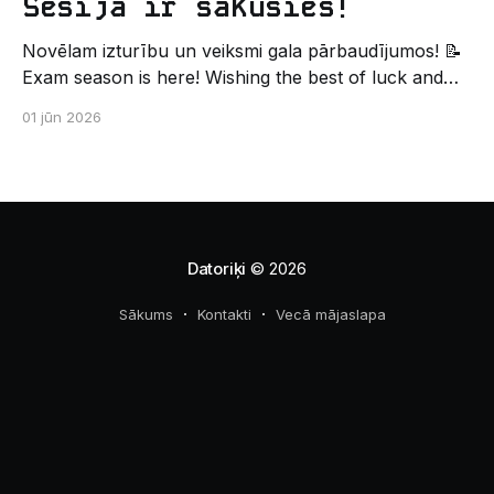
Sesija ir sākusies!
Novēlam izturību un veiksmi gala pārbaudījumos! 📝
Exam season is here! Wishing the best of luck and
strength in the final exams! ✍️ – Datorikas studējošo
01 jūn 2026
pašpārvaldes komunikācijas virziens
Datoriķi
© 2026
Sākums
Kontakti
Vecā mājaslapa