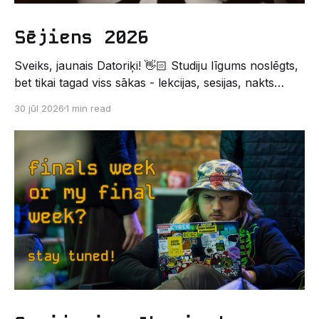
Sējiens 2026
Sveiks, jaunais Datoriķi! 👋🏻 Studiju līgums noslēgts,
bet tikai tagad viss sākas - lekcijas, sesijas, nakts
kodēšanas un, protams, neaizmirstami piedzīvojumi.
30 jūl 2026
1 min read
Un kas gan būtu labāks veids, kā iepazīt savu jauno
dzīvi LU EZTF datoriķu vidē, par došanos uz
leģendāro “Sējienu”? 🐱 Šī pirmsaristoteļa nometne
palīdzēs tev iegūt pirmos draugus, ieskatu studenta