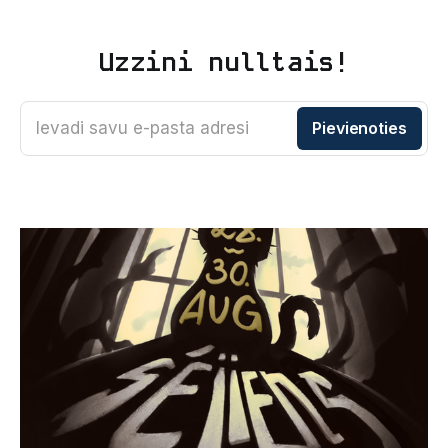
Uzzini nulltais!
Ievadi savu e-pasta adresi
Pievienoties