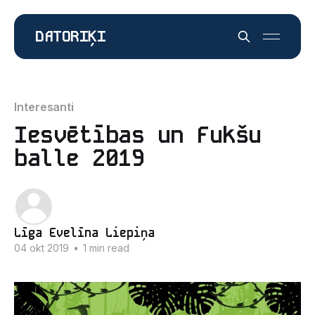
DATORIĶI
Interesanti
Iesvētības un Fukšu
balle 2019
Līga Evelīna Liepiņa
04 okt 2019
•
1 min read