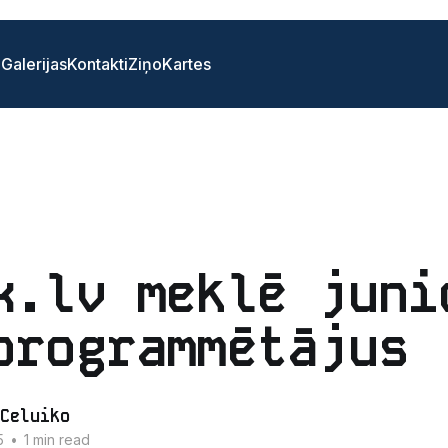
i
Galerijas
Kontakti
Ziņo
Kartes
x.lv meklē juni
programmētājus
Celuiko
5
•
1 min read