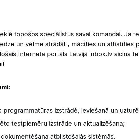
klē topošos speciālistus savai komandai. Ja te
edze un vēlme strādāt , mācīties un attīstīties
šais Interneta portāls Latvijā inbox.lv aicina te
i!
umi:
es programmatūras izstrādē, ieviešanā un uztur
ēto testpiemēru izstrāde un aktualizēšana;
 dokumentēšana atbilstošajās sistēmās.