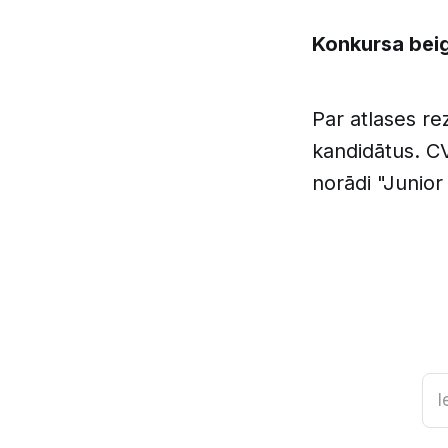
Konkursa beig
Par atlases re
kandidātus. CV
norādi "Junio
I