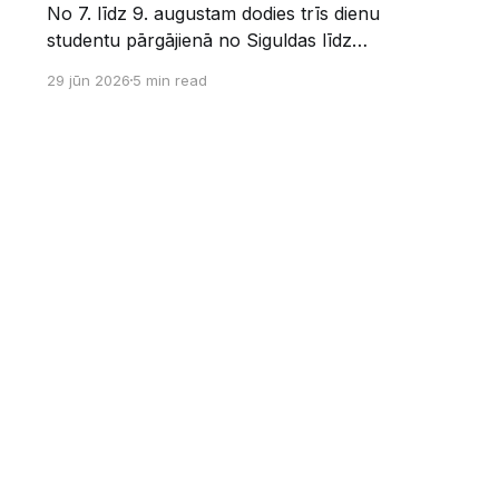
No 7. līdz 9. augustam dodies trīs dienu
studentu pārgājienā no Siguldas līdz
Augšlīgatnei. Tas nav izturības pārbaudījums,
29 jūn 2026
5 min read
bet gan kopīgs vasaras piedzīvojums dabā.
Sākums
Kontakti
Vecā mājaslapa