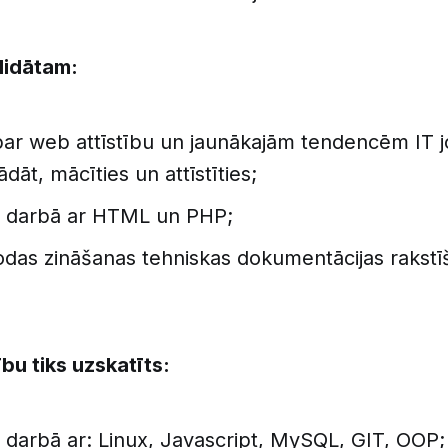
didātam:
par web attīstību un jaunākajām tendencēm IT 
dāt, mācīties un attīstīties;
s darbā ar HTML un PHP;
odas zināšanas tehniskas dokumentācijas rakstī
bu tiks uzskatīts:
 darbā ar: Linux, Javascript, MySQL, GIT, OOP;