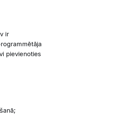
v ir
 programmētāja
vi pievienoties
ēšanā;