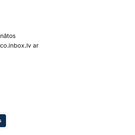
inātos
co.inbox.lv ar
s