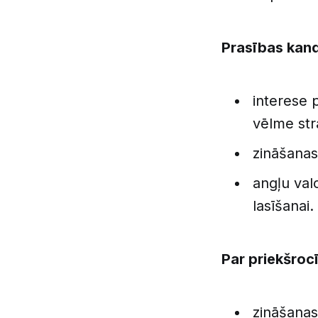
Prasības kan
interese 
vēlme strā
zināšana
angļu val
lasīšanai.
Par priekšrocī
zināšanas