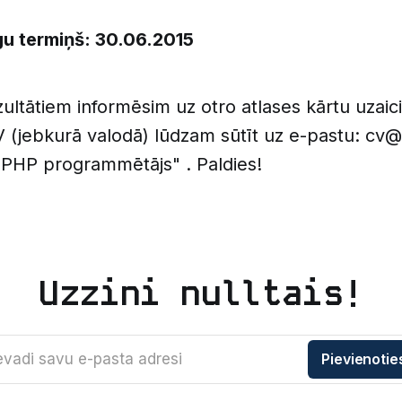
u termiņš: 30.06.2015
zultātiem informēsim uz otro atlases kārtu uzaic
 (jebkurā valodā) lūdzam sūtīt uz e-pastu: cv@
r PHP programmētājs" . Paldies!
Uzzini nulltais!
evadi savu e-pasta adresi
Pievienotie