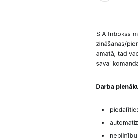
SIA Inbokss me
zināšanas/pier
amatā, tad vado
savai komanda
Darba pienāk
piedalīti
automatiz
nepilnību