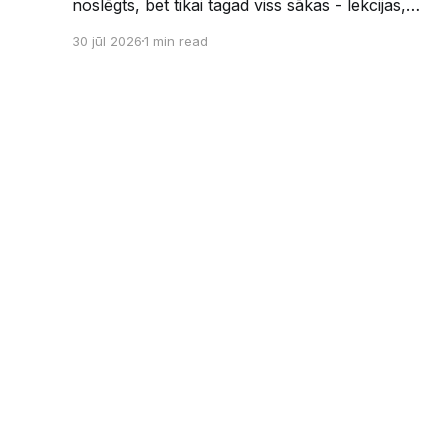
noslēgts, bet tikai tagad viss sākas - lekcijas,
sesijas, nakts kodēšanas un, protams,
30 jūl 2026
1 min read
neaizmirstami piedzīvojumi. Un kas gan būtu
labāks veids, kā iepazīt savu jauno dzīvi LU
EZTF datoriķu vidē, par došanos uz leģendāro
“Sējienu”? 🐱 Šī pirmsaristoteļa nometne
palīdzēs tev iegūt pirmos draugus, ieskatu
studenta
Datoriķi
© 2026