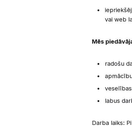
iepriekšē
vai web l
Mēs piedāvāj
radošu d
apmācību 
veselības
labus dar
Darba laiks: P