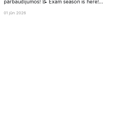
pārbaudījumos! 📝 Exam season is here!
Wishing the best of luck and strength in the
01 jūn 2026
final exams! ✍️ – Datorikas studējošo
pašpārvaldes komunikācijas virziens