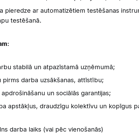
ja pieredze ar automatizētiem testēšanas instr
apu testēšanā.
am:
arbu stabilā un atpazīstamā uzņēmumā;
pirms darba uzsākšanas, attīstību;
 apdrošināšanu un sociālās garantijas;
ba apstākļus, draudzīgu kolektīvu un kopīgus
ilns darba laiks (vai pēc vienošanās)