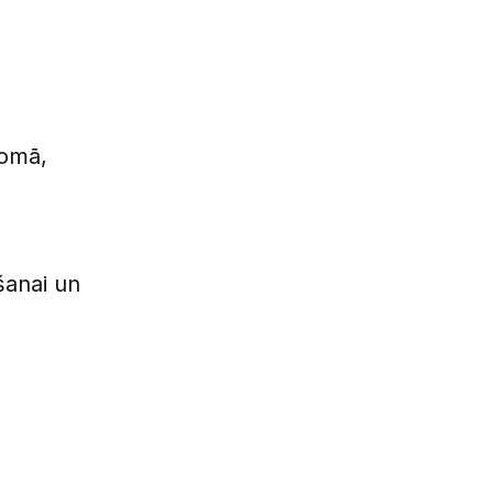
jomā,
šanai un