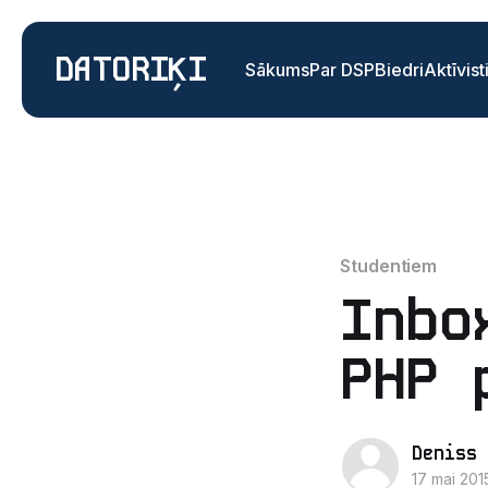
DATORIĶI
Sākums
Par DSP
Biedri
Aktīvist
Studentiem
Inbo
PHP 
Deniss 
17 mai 201