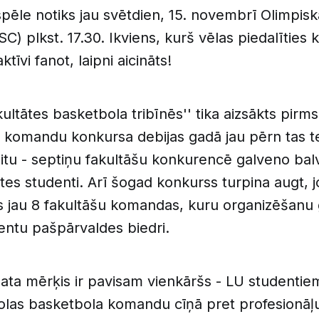
ēle notiks jau svētdien, 15. novembrī Olimpisk
SC) plkst. 17.30. Ikviens, kurš vēlas piedalīties
ktīvi fanot, laipni aicināts!
ultātes basketbola tribīnēs'' tika aizsākts pirm
u komandu konkursa debijas gadā jau pērn tas te
itu - septiņu fakultāšu konkurencē galveno bal
ātes studenti. Arī šogad konkurss turpina augt, j
as jau 8 fakultāšu komandas, kuru organizēšanu
ntu pašpārvaldes biedri.
ta mērķis ir pavisam vienkāršs - LU studentiem
olas basketbola komandu cīņā pret profesionā