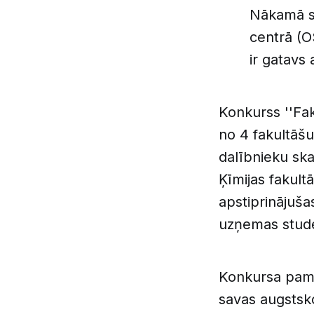
Nākamā sp
centrā (O
ir gatavs a
Konkurss ''Fak
no 4 fakultāš
dalībnieku ska
Ķīmijas fakult
apstiprinājuš
uzņemas stude
Konkursa pama
savas augstsk