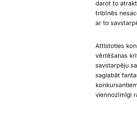
darot to atrak
tribīnēs nesac
ar to savstar
Attīstoties ko
vērtēšanas kri
savstarpēju s
saglabāt fant
konkursantiem 
viennozīmīgi r