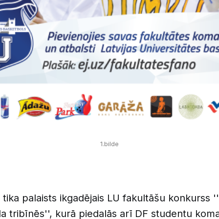
1.bilde
tika palaists ikgadējais LU fakultāšu konkurss '
a tribīnēs'', kurā piedalās arī DF studentu kom