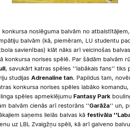
m konkursa noslēguma balvām no atbalstītājiem,
simpātiju balvām (kā, piemēram, LU studentu p
tbola savienības) klāt nāks arī veicinošas balva
trā konkursa norises spēlē. Par šādām balvām r
ll
, savukārt katras spēles ''labākais fans'' tiks
iju studijas
Adrenaline tan
. Papildus tam, novē
katras konkursa norises spēles labāko komandu,
linga spēles apmeklējumu
Fantasy Park
boulin
ām balvām cienās arī restorāns ''
Garāža
'' un, 
ākajiem saņems lielās balvas kā
festivāla ''Lab
ienu uz LBL Zvaigžņu spēli, kā arī galveno balvu