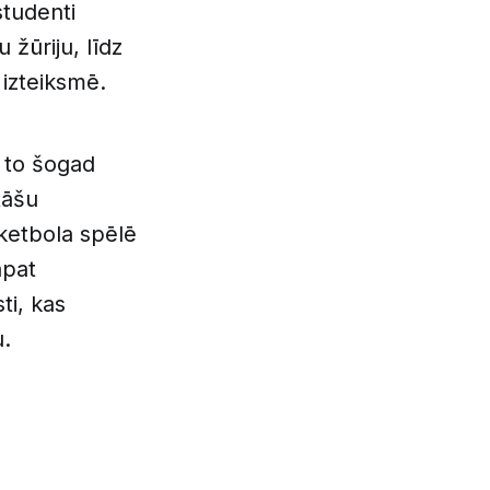
studenti
 žūriju, līdz
izteiksmē.
r to šogad
tāšu
ketbola spēlē
āpat
ti, kas
u.