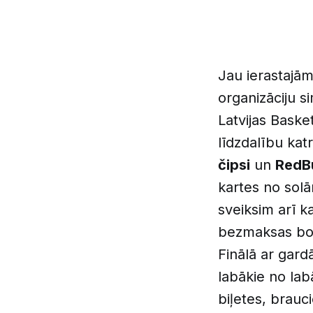
Jau ierastajā
organizāciju 
Latvijas Baske
līdzdalību ka
čipsi
un
RedBu
kartes no solār
sveiksim arī 
bezmaksas bo
Finālā ar gard
labākie no lab
biļetes, brauc