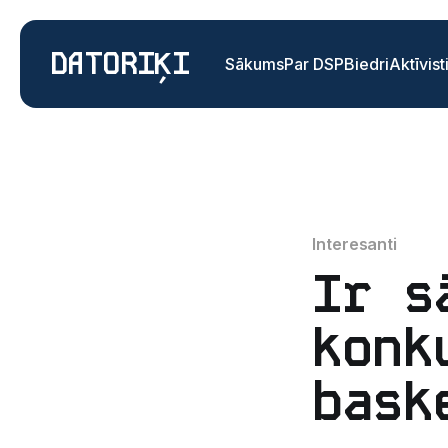
DATORIĶI
Sākums
Par DSP
Biedri
Aktīvist
Interesanti
Ir s
konk
bask