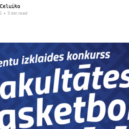
Celuiko
5
•
3 min read