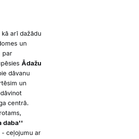
 kā arī dažādu
adomes un
s par
ūpēsies
Ādažu
 pie dāvanu
rtēsim un
 dāvinot
ga centrā.
protams,
a daba''
 - ceļojumu ar