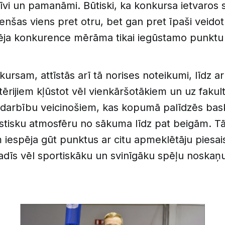
tīvi un pamanāmi. Būtiski, ka konkursa ietvaros 
enšas viens pret otru, bet gan pret īpaši veidotu
pēja konkurence mērāma tikai iegūstamo punktu 
nkursam, attīstās arī tā norises noteikumi, līdz a
tērijiem kļūstot vēl vienkāršotākiem un uz fakul
adarbību veicinošiem, kas kopumā palīdzēs bas
astisku atmosfēru no sākuma līdz pat beigām. T
iespēja gūt punktus ar citu apmeklētāju piesais
adīs vēl sportiskāku un svinīgāku spēļu noskaņ