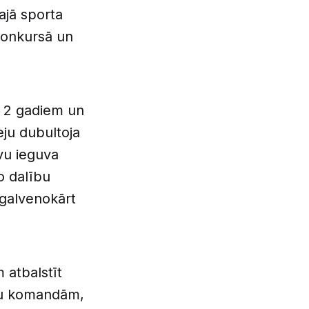
ajā sporta
 konkursā un
s 2 gadiem un
ju dubultoja
vu ieguva
o dalību
 galvenokārt
 atbalstīt
ļu komandām,