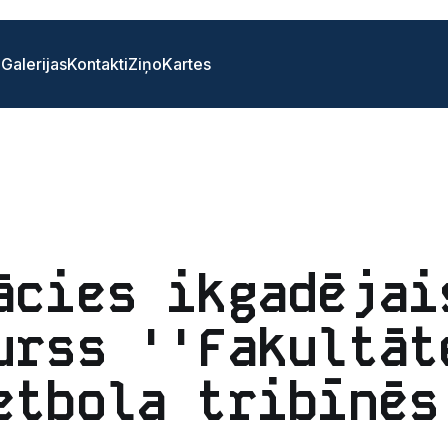
i
Galerijas
Kontakti
Ziņo
Kartes
ācies ikgadējai
urss ''Fakultāt
etbola tribīnēs