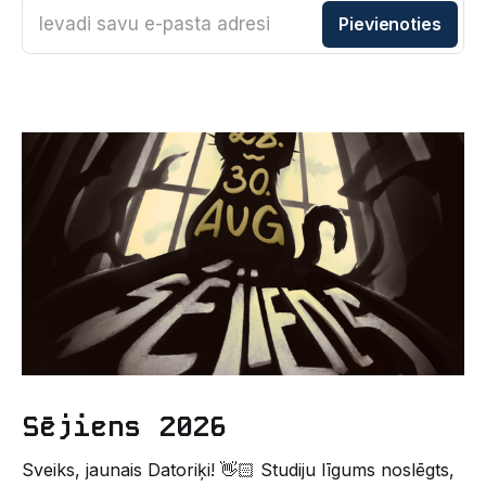
Ievadi savu e-pasta adresi
Pievienoties
Sējiens 2026
Sveiks, jaunais Datoriķi! 👋🏻 Studiju līgums noslēgts,