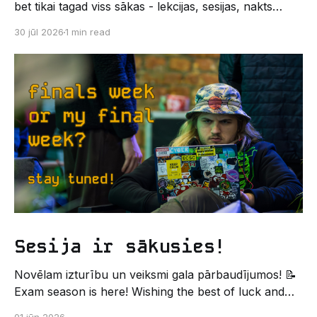
bet tikai tagad viss sākas - lekcijas, sesijas, nakts
kodēšanas un, protams, neaizmirstami piedzīvojumi.
30 jūl 2026
1 min read
Un kas gan būtu labāks veids, kā iepazīt savu jauno
dzīvi LU EZTF datoriķu vidē, par došanos uz
leģendāro “Sējienu”? 🐱 Šī pirmsaristoteļa nometne
palīdzēs tev iegūt pirmos draugus, ieskatu studenta
Sesija ir sākusies!
Novēlam izturību un veiksmi gala pārbaudījumos! 📝
Exam season is here! Wishing the best of luck and
strength in the final exams! ✍️ – Datorikas studējošo
01 jūn 2026