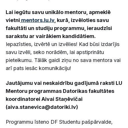
Lai iegūtu savu unikālo mentoru, apmeklē
vietni
mentors.lu.lv
, kurā, izvēloties savu
fakultāti un studiju programmu, ieraudzīsi
sarakstu ar vairākiem kandidātiem.
Iepazīsties, izvērtē un izvēlies! Kad būsi izdarījis
savu izvēli, seko norādēm, lai apstiprinātu
pieteikumu. Tālāk gaidi ziņu no sava mentora vai
arī pats iesāc komunikāciju!
Jautājumu vai neskaidrību gadījumā raksti LU
Mentoru programmas Datorikas fakultātes
koordinatorei Aivai Staņēvičai
(aiva.stanevica@datoriki.lv)
Programmu īsteno DF Studentu pašpārvalde,