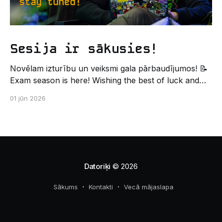
Sesija ir sākusies!
Novēlam izturību un veiksmi gala pārbaudījumos! 📝
Exam season is here! Wishing the best of luck and
strength in the final exams! ✍️ – Datorikas studējošo
01 jūn 2026
pašpārvaldes komunikācijas virziens
Datoriķi
© 2026
Sākums
Kontakti
Vecā mājaslapa