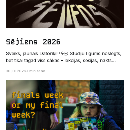
Sējiens 2026
Sveiks, jaunais Datoriķi! 👋🏻 Studiju līgums noslēgts,
bet tikai tagad viss sākas - lekcijas, sesijas, nakts
kodēšanas un, protams, neaizmirstami piedzīvojumi.
30 jūl 2026
1 min read
Un kas gan būtu labāks veids, kā iepazīt savu jauno
dzīvi LU EZTF datoriķu vidē, par došanos uz
leģendāro “Sējienu”? 🐱 Šī pirmsaristoteļa nometne
palīdzēs tev iegūt pirmos draugus, ieskatu studenta