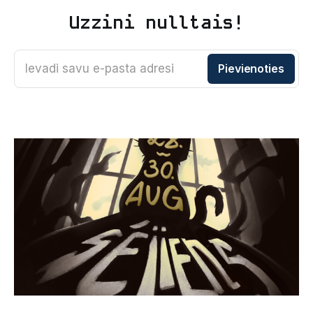
Uzzini nulltais!
Ievadi savu e-pasta adresi
Pievienoties