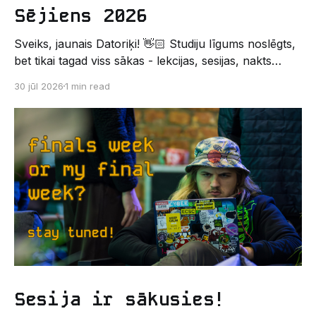
Sējiens 2026
Sveiks, jaunais Datoriķi! 👋🏻 Studiju līgums noslēgts,
bet tikai tagad viss sākas - lekcijas, sesijas, nakts
kodēšanas un, protams, neaizmirstami piedzīvojumi.
30 jūl 2026
1 min read
Un kas gan būtu labāks veids, kā iepazīt savu jauno
dzīvi LU EZTF datoriķu vidē, par došanos uz
leģendāro “Sējienu”? 🐱 Šī pirmsaristoteļa nometne
palīdzēs tev iegūt pirmos draugus, ieskatu studenta
Sesija ir sākusies!