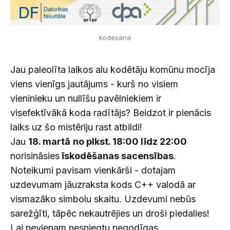
kodesana
Jau paleolīta laikos alu kodētāju komūnu mocīja
viens vienīgs jautājums - kurš no visiem
vieninieku un nullīšu pavēlniekiem ir
visefektīvākā koda radītājs? Beidzot ir pienācis
laiks uz šo mistēriju rast atbildi!
Jau
18. martā
no plkst. 18:00 līdz 22:00
norisināsies
īskodēšanas sacensības
.
Noteikumi pavisam vienkārši - dotajam
uzdevumam jāuzraksta kods C++ valodā ar
vismazāko simbolu skaitu. Uzdevumi nebūs
sarežģīti, tāpēc nekautrējies un droši piedalies!
Lai nevienam nesniegtu negodīgas