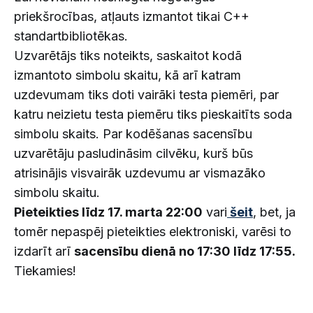
priekšrocības, atļauts izmantot tikai C++
standartbibliotēkas.
Uzvarētājs tiks noteikts, saskaitot kodā
izmantoto simbolu skaitu, kā arī katram
uzdevumam tiks doti vairāki testa piemēri, par
katru neizietu testa piemēru tiks pieskaitīts soda
simbolu skaits. Par kodēšanas sacensību
uzvarētāju pasludināsim cilvēku, kurš būs
atrisinājis visvairāk uzdevumu ar vismazāko
simbolu skaitu.
Pieteikties līdz 17. marta 22:00
vari
šeit
, bet, ja
tomēr nepaspēj pieteikties elektroniski, varēsi to
izdarīt arī
sacensību dienā no 17:30 līdz 17:55.
Tiekamies!