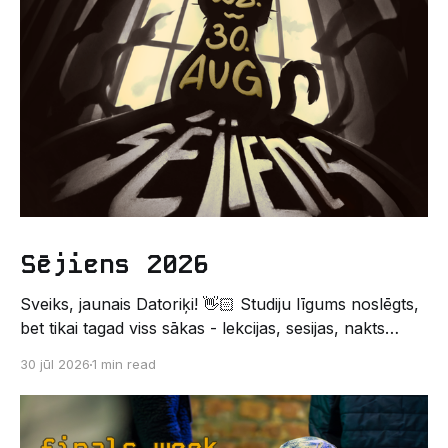
Sējiens 2026
Sveiks, jaunais Datoriķi! 👋🏻 Studiju līgums noslēgts,
bet tikai tagad viss sākas - lekcijas, sesijas, nakts
kodēšanas un, protams, neaizmirstami piedzīvojumi.
30 jūl 2026
1 min read
Un kas gan būtu labāks veids, kā iepazīt savu jauno
dzīvi LU EZTF datoriķu vidē, par došanos uz
leģendāro “Sējienu”? 🐱 Šī pirmsaristoteļa nometne