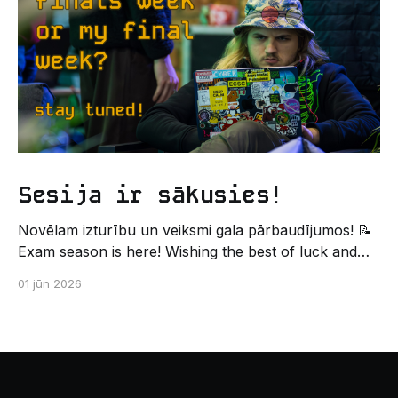
palīdzēs tev iegūt pirmos draugus, ieskatu studenta
Sesija ir sākusies!
Novēlam izturību un veiksmi gala pārbaudījumos! 📝
Exam season is here! Wishing the best of luck and
strength in the final exams! ✍️ – Datorikas studējošo
01 jūn 2026
pašpārvaldes komunikācijas virziens