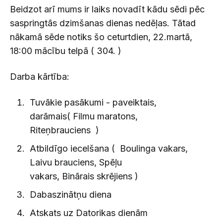
Beidzot arī mums ir laiks novadīt kādu sēdi pēc
saspringtās dzimšanas dienas nedēļas. Tātad
nākamā sēde notiks šo ceturtdien, 22.martā,
18:00 mācību telpā ( 304. )
Darba kārtība:
Tuvākie pasākumi - paveiktais,
darāmais( Filmu maratons,
Riteņbrauciens )
Atbildīgo iecelšana ( Boulinga vakars,
Laivu brauciens, Spēļu
vakars, Binārais skrējiens )
Dabaszinātņu diena
Atskats uz Datorikas dienām