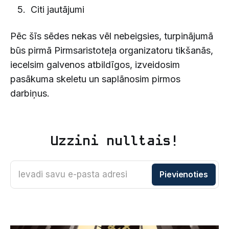
Citi jautājumi
Pēc šīs sēdes nekas vēl nebeigsies, turpinājumā
būs pirmā Pirmsaristoteļa organizatoru tikšanās,
iecelsim galvenos atbildīgos, izveidosim
pasākuma skeletu un saplānosim pirmos
darbiņus.
Uzzini nulltais!
Ievadi savu e-pasta adresi
Pievienoties