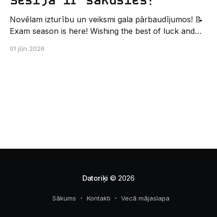
Sesija ir sākusies!
Novēlam izturību un veiksmi gala pārbaudījumos! 📝
Exam season is here! Wishing the best of luck and
strength in the final exams! ✍️ – Datorikas studējošo
01 jūn 2026
pašpārvaldes komunikācijas virziens
Datoriķi
© 2026
Sākums
Kontakti
Vecā mājaslapa