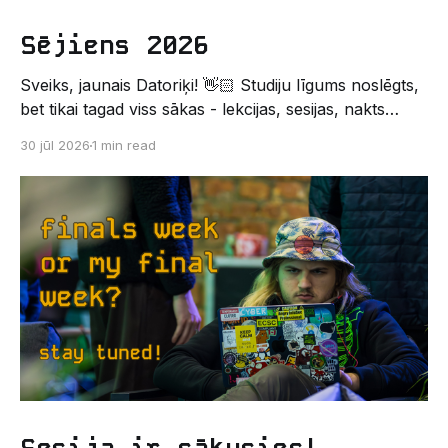
Sējiens 2026
Sveiks, jaunais Datoriķi! 👋🏻 Studiju līgums noslēgts,
bet tikai tagad viss sākas - lekcijas, sesijas, nakts
kodēšanas un, protams, neaizmirstami piedzīvojumi.
30 jūl 2026
1 min read
Un kas gan būtu labāks veids, kā iepazīt savu jauno
dzīvi LU EZTF datoriķu vidē, par došanos uz
leģendāro “Sējienu”? 🐱 Šī pirmsaristoteļa nometne
palīdzēs tev iegūt pirmos draugus, ieskatu studenta