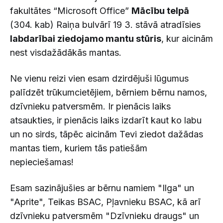
fakultātes “Microsoft Office”
Mācību telpā
(304. kab) Raiņa bulvārī 19 3. stāvā atradīsies
labdarībai ziedojamo mantu stūris
, kur aicinām
nest visdažādākās mantas.
Ne vienu reizi vien esam dzirdējuši lūgumus
palīdzēt trūkumcietējiem, bērniem bērnu namos,
dzīvnieku patversmēm. Ir pienācis laiks
atsaukties, ir pienācis laiks izdarīt kaut ko labu
un no sirds, tāpēc aicinām Tevi ziedot dažādas
mantas tiem, kuriem tās patiešām
nepieciešamas!
Esam sazinājušies ar bērnu namiem "Ilga" un
"Aprite", Teikas BSAC, Pļavnieku BSAC, kā arī
dzīvnieku patversmēm "Dzīvnieku draugs" un