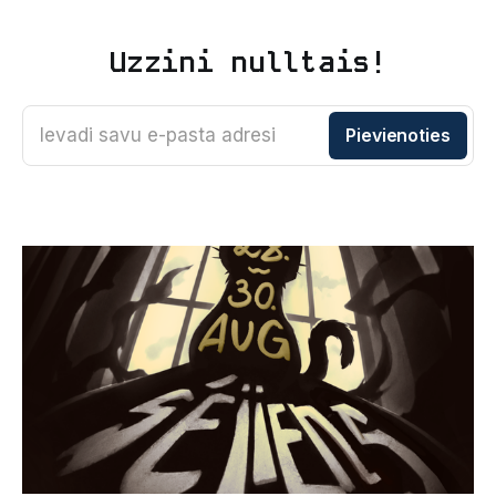
Uzzini nulltais!
Ievadi savu e-pasta adresi
Pievienoties