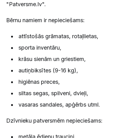
"Patversme.lv".
Bērnu namiem ir nepieciešams:
attīstošās grāmatas, rotaļlietas,
sporta inventāru,
krāsu sienām un griestiem,
autiņbiksītes (9-16 kg),
higiēnas preces,
siltas segas, spilveni, dvieļi,
vasaras sandales, apģērbs utml.
Dzīvnieku patversmēm nepieciešams:
metāla ēdienu trauciņi,