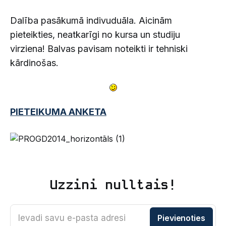
Dalība pasākumā indivuduāla. Aicinām
pieteikties, neatkarīgi no kursa un studiju
virziena! Balvas pavisam noteikti ir tehniski
kārdinošas.
PIETEIKUMA ANKETA
Uzzini nulltais!
Ievadi savu e-pasta adresi
Pievienoties