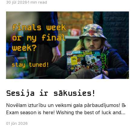
30 jūl 2026
1 min read
Un kas gan būtu labāks veids, kā iepazīt savu jauno
dzīvi LU EZTF datoriķu vidē, par došanos uz
leģendāro “Sējienu”? 🐱 Šī pirmsaristoteļa nometne
palīdzēs tev iegūt pirmos draugus, ieskatu studenta
Sesija ir sākusies!
Novēlam izturību un veiksmi gala pārbaudījumos! 📝
Exam season is here! Wishing the best of luck and
strength in the final exams! ✍️ – Datorikas studējošo
01 jūn 2026
pašpārvaldes komunikācijas virziens