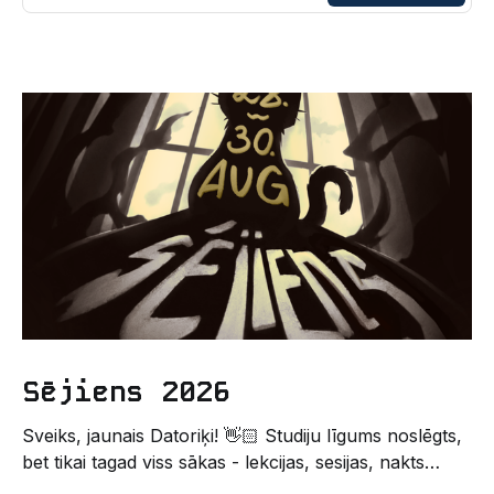
Sējiens 2026
Sveiks, jaunais Datoriķi! 👋🏻 Studiju līgums noslēgts,
bet tikai tagad viss sākas - lekcijas, sesijas, nakts
kodēšanas un, protams, neaizmirstami piedzīvojumi.