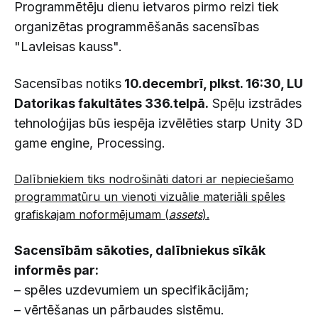
Programmētēju dienu ietvaros pirmo reizi tiek
organizētas programmēšanās sacensības
"Lavleisas kauss".
Sacensības notiks
10.decembrī, plkst. 16:30, LU
Datorikas fakultātes 336.telpā.
Spēļu izstrādes
tehnoloģijas būs iespēja izvēlēties starp Unity 3D
game engine, Processing.
Dalībniekiem tiks nodrošināti datori ar nepieciešamo
programmatūru un vienoti vizuālie materiāli spēles
grafiskajam noformējumam (
assets
).
Sacensībām sākoties, dalībniekus sīkāk
informēs par:
– spēles uzdevumiem un specifikācijām;
– vērtēšanas un pārbaudes sistēmu.