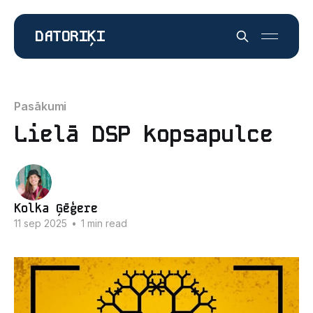
DATORIĶI
Pasākumi
Lielā DSP kopsapulce
Kolka Ģēģere
11 sep 2025
•
1 min read