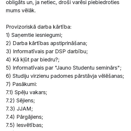
obligāts un, ja netiec, droši varēsi piebiedroties
mums vēlāk.
Provizoriskā darba kārtība:
1) Saņemtie iesniegumi;
2) Darba kārtības apstiprināšana;
3) Informatīvais par DSP darbību;
4) Kā kļūt par biedru?;
5) Informatīvais par "Jauno Studentu seminārs";
6) Studiju virzienu padomes pārstāvja vēlēšanas;
7) Pasākumi:
7.1) Spēļu vakars;
7.2) Sējiens;
7.3) JJAM;
7.4) Pārgājiens;
7.5) Iesvētības;