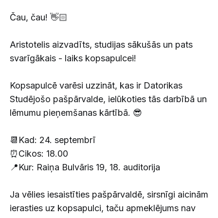
Čau, čau! 👋🏻
Aristotelis aizvadīts, studijas sākušās un pats
svarīgākais - laiks kopsapulcei!
Kopsapulcē varēsi uzzināt, kas ir Datorikas
Studējošo pašpārvalde, ielūkoties tās darbībā un
lēmumu pieņemšanas kārtībā. 😎
📆Kad: 24. septembrī
⏰Cikos: 18.00
📍Kur: Raiņa Bulvāris 19, 18. auditorija
Ja vēlies iesaistīties pašpārvaldē, sirsnīgi aicinām
ierasties uz kopsapulci, taču apmeklējums nav