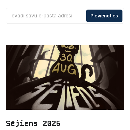
Ievadi savu e-pasta adresi
Pievienoties
Sējiens 2026