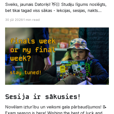
Sveiks, jaunais Datoriķi! 👋🏻 Studiju līgums noslēgts,
bet tikai tagad viss sākas - lekcijas, sesijas, nakts
kodēšanas un, protams, neaizmirstami piedzīvojumi.
30 jūl 2026
1 min read
Un kas gan būtu labāks veids, kā iepazīt savu jauno
dzīvi LU EZTF datoriķu vidē, par došanos uz
leģendāro “Sējienu”? 🐱 Šī pirmsaristoteļa nometne
palīdzēs tev iegūt pirmos draugus, ieskatu studenta
Sesija ir sākusies!
Novēlam izturību un veiksmi gala pārbaudījumos! 📝
Exam season is here! Wishing the best of luck and