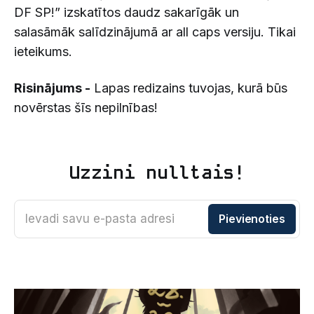
DF SP!” izskatītos daudz sakarīgāk un
salasāmāk salīdzinājumā ar all caps versiju. Tikai
ieteikums.
Risinājums -
Lapas redizains tuvojas, kurā būs
novērstas šīs nepilnības!
Uzzini nulltais!
Ievadi savu e-pasta adresi
Pievienoties