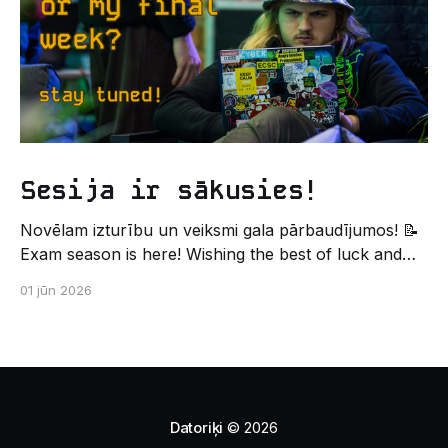
Sesija ir sākusies!
Novēlam izturību un veiksmi gala pārbaudījumos! 📝
Exam season is here! Wishing the best of luck and
strength in the final exams! ✍️ – Datorikas studējošo
01 jūn 2026
pašpārvaldes komunikācijas virziens
Datoriķi
© 2026