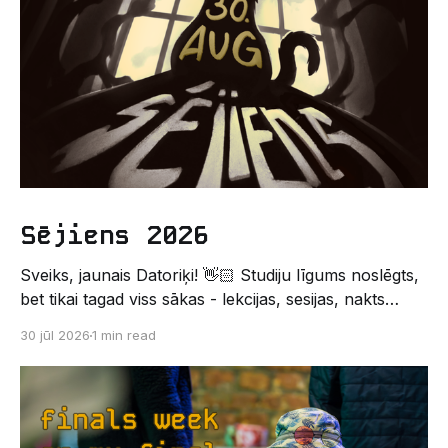
Sējiens 2026
Sveiks, jaunais Datoriķi! 👋🏻 Studiju līgums noslēgts,
bet tikai tagad viss sākas - lekcijas, sesijas, nakts
kodēšanas un, protams, neaizmirstami piedzīvojumi.
30 jūl 2026
1 min read
Un kas gan būtu labāks veids, kā iepazīt savu jauno
dzīvi LU EZTF datoriķu vidē, par došanos uz
leģendāro “Sējienu”? 🐱 Šī pirmsaristoteļa nometne
palīdzēs tev iegūt pirmos draugus, ieskatu studenta