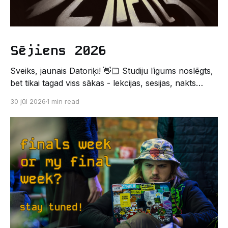
Sējiens 2026
Sveiks, jaunais Datoriķi! 👋🏻 Studiju līgums noslēgts,
bet tikai tagad viss sākas - lekcijas, sesijas, nakts
kodēšanas un, protams, neaizmirstami piedzīvojumi.
30 jūl 2026
1 min read
Un kas gan būtu labāks veids, kā iepazīt savu jauno
dzīvi LU EZTF datoriķu vidē, par došanos uz
leģendāro “Sējienu”? 🐱 Šī pirmsaristoteļa nometne
palīdzēs tev iegūt pirmos draugus, ieskatu studenta