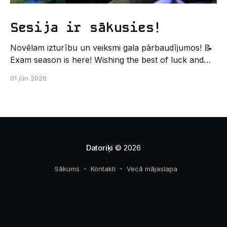
Sesija ir sākusies!
Novēlam izturību un veiksmi gala pārbaudījumos! 📝
Exam season is here! Wishing the best of luck and
strength in the final exams! ✍️ – Datorikas studējošo
01 jūn 2026
pašpārvaldes komunikācijas virziens
Datoriķi
© 2026
Sākums
Kontakti
Vecā mājaslapa