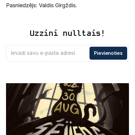
Pasniedzējs: Valdis Girgždis.
Uzzini nulltais!
Ievadi savu e-pasta adresi
Pievienoties