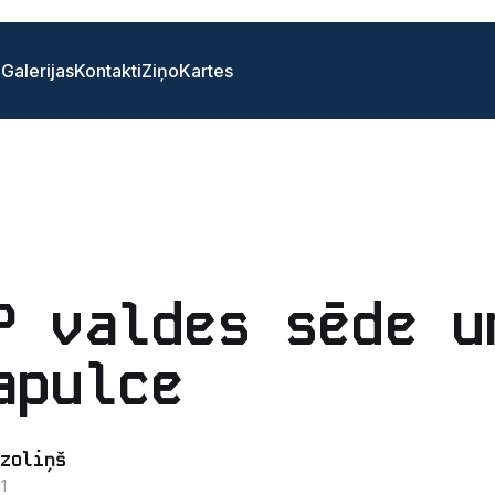
i
Galerijas
Kontakti
Ziņo
Kartes
P valdes sēde u
apulce
zoliņš
1