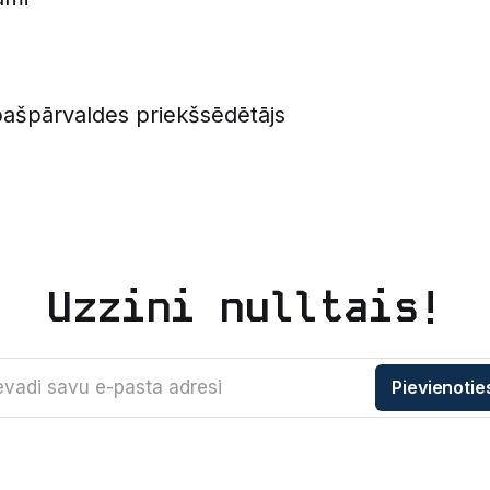
ašpārvaldes priekšsēdētājs
Uzzini nulltais!
evadi savu e-pasta adresi
Pievienotie