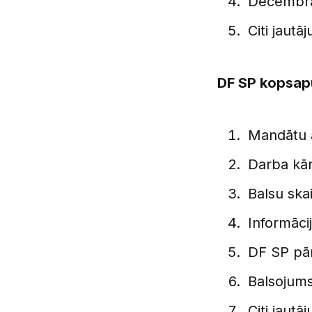
Decembra
Citi jautāj
DF SP kopsap
Mandātu a
Darba kār
Balsu skai
Informāci
DF SP pā
Balsojums
Citi jautā