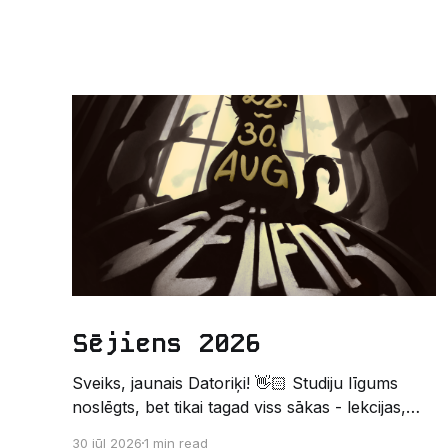
Sējiens 2026
Sveiks, jaunais Datoriķi! 👋🏻 Studiju līgums
noslēgts, bet tikai tagad viss sākas - lekcijas,
sesijas, nakts kodēšanas un, protams,
30 jūl 2026
1 min read