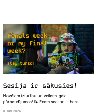
Sesija ir sākusies!
Novēlam izturību un veiksmi gala
pārbaudījumos! 📝 Exam season is here!
Wishing the best of luck and strength in the
01 jūn 2026