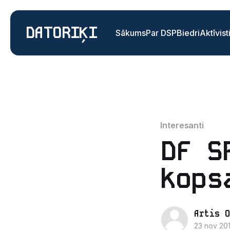
DATORIĶI
Sākums
Par DSP
Biedri
Aktīvist
Interesanti
DF S
kops
Artis O
23 nov 201