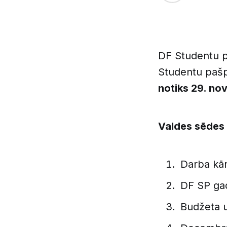
DF Studentu p
Studentu pašp
notiks 29. nov
Valdes sēdes 
Darba kār
DF SP gad
Budžeta 