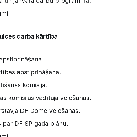
 un janvāra darbu programma.
umi.
ulces darba kārtība
pstiprināšana.
tības apstiprināšana.
tīšanas komisija.
jas komisijas vadītāja vēlēšanas.
rstāvja DF Domē vēlēšanas.
 par DF SP gada plānu.
jumi