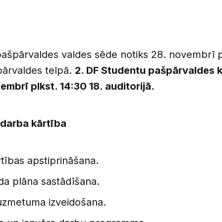
ašpārvaldes valdes sēde notiks 28. novembrī pl
ārvaldes telpā.
2. DF Studentu pašpārvaldes 
embrī plkst. 14:30 18. auditorijā.
darba kārtība
tības apstiprināšana.
a plāna sastādīšana.
uzmetuma izveidošana.