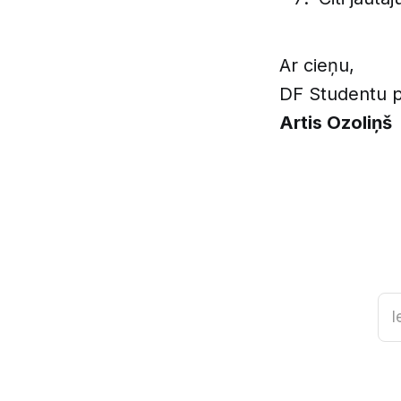
Ar cieņu,
DF Studentu p
Artis Ozoliņš
I