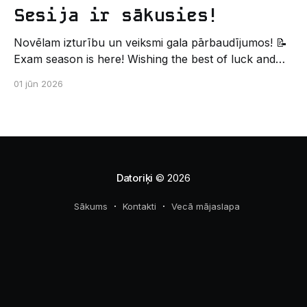
Sesija ir sākusies!
Novēlam izturību un veiksmi gala pārbaudījumos! 📝
Exam season is here! Wishing the best of luck and
strength in the final exams! ✍️ – Datorikas studējošo
01 jūn 2026
pašpārvaldes komunikācijas virziens
Datoriķi
© 2026
Sākums
Kontakti
Vecā mājaslapa