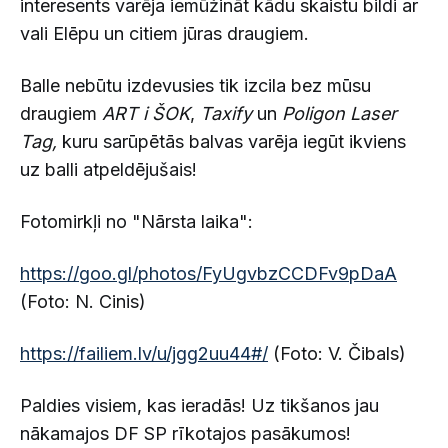
interesents varēja iemūžināt kādu skaistu bildi ar
vali Elēpu un citiem jūras draugiem.
Balle nebūtu izdevusies tik izcila bez mūsu
draugiem
ART i ŠOK
,
Taxify
un
Poligon Laser
Tag,
kuru sarūpētās balvas varēja iegūt ikviens
uz balli atpeldējušais!
Fotomirkļi no "Nārsta laika":
https://goo.gl/photos/FyUgvbzCCDFv9pDaA
(Foto: N. Cinis)
https://failiem.lv/u/jgg2uu44#/
(Foto: V. Čibals)
Paldies visiem, kas ieradās! Uz tikšanos jau
nākamajos DF SP rīkotajos pasākumos!