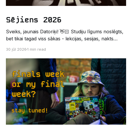
Sējiens 2026
Sveiks, jaunais Datoriķi! 👋🏻 Studiju līgums noslēgts,
bet tikai tagad viss sākas - lekcijas, sesijas, nakts
kodēšanas un, protams, neaizmirstami piedzīvojumi.
30 jūl 2026
1 min read
Un kas gan būtu labāks veids, kā iepazīt savu jauno
dzīvi LU EZTF datoriķu vidē, par došanos uz
leģendāro “Sējienu”? 🐱 Šī pirmsaristoteļa nometne
palīdzēs tev iegūt pirmos draugus, ieskatu studenta