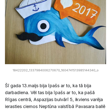
18422202_1337984006270670_1604741513985144340_o
Šī gada 13.maijs bija īpašs ar to, ka tā bija
darbadiena. Vēl tas bija īpašs ar to, ka pašā
Rīgas centrā, Aspazijas bulvārī 5, ikviens varēja
ierasties ciemos Neptūna valstībā Pavasara ballē