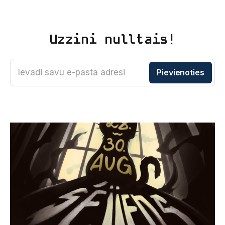
Uzzini nulltais!
Ievadi savu e-pasta adresi
Pievienoties