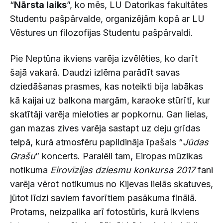
“
Nārsta laiks
”, ko mēs, LU Datorikas fakultātes
Studentu pašpārvalde, organizējām kopā ar LU
Vēstures un filozofijas Studentu pašpārvaldi.
Pie Neptūna ikviens varēja izvēlēties, ko darīt
šajā vakarā. Daudzi izlēma parādīt savas
dziedāšanas prasmes, kas noteikti bija labākas
kā kaijai uz balkona margām, karaoke stūrītī, kur
skatītāji varēja mieloties ar popkornu. Gan lielas,
gan mazas zives varēja sastapt uz deju grīdas
telpā, kurā atmosfēru papildināja īpašais “
Jūdas
Grašu
” koncerts. Paralēli tam, Eiropas mūzikas
notikuma
Eirovīzijas dziesmu konkursa 2017
fani
varēja vērot notikumus no Kijevas lielās skatuves,
jūtot līdzi saviem favorītiem pasākuma finālā.
Protams, neizpalika arī fotostūris, kurā ikviens