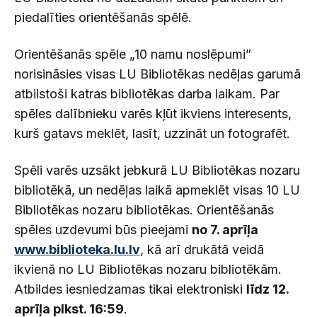
piedalīties orientēšanās spēlē.
Orientēšanās spēle „10 namu noslēpumi”
norisināsies visas LU Bibliotēkas nedēļas garumā
atbilstoši katras bibliotēkas darba laikam. Par
spēles dalībnieku varēs kļūt ikviens interesents,
kurš gatavs meklēt, lasīt, uzzināt un fotografēt.
Spēli varēs uzsākt jebkurā LU Bibliotēkas nozaru
bibliotēkā, un nedēļas laikā apmeklēt visas 10 LU
Bibliotēkas nozaru bibliotēkas. Orientēšanās
spēles uzdevumi būs pieejami
no 7. aprīļa
www.biblioteka.lu.lv
, kā arī drukātā veidā
ikvienā no LU Bibliotēkas nozaru bibliotēkām.
Atbildes iesniedzamas tikai elektroniski
līdz 12.
aprīļa plkst. 16:59
.