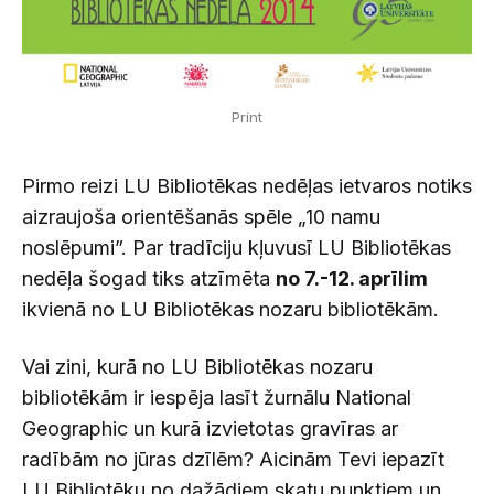
Print
Pirmo reizi LU Bibliotēkas nedēļas ietvaros notiks
aizraujoša orientēšanās spēle „10 namu
noslēpumi”. Par tradīciju kļuvusī LU Bibliotēkas
nedēļa šogad tiks atzīmēta
no 7.-12. aprīlim
ikvienā no LU Bibliotēkas nozaru bibliotēkām.
Vai zini, kurā no LU Bibliotēkas nozaru
bibliotēkām ir iespēja lasīt žurnālu National
Geographic un kurā izvietotas gravīras ar
radībām no jūras dzīlēm? Aicinām Tevi iepazīt
LU Bibliotēku no dažādiem skatu punktiem un