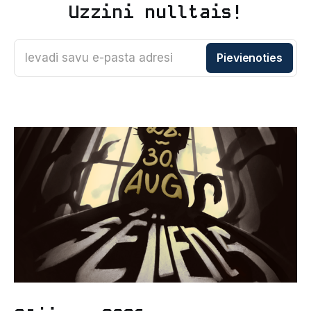
Uzzini nulltais!
Ievadi savu e-pasta adresi
Pievienoties