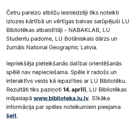
Četru pareizo atbilžu iesniedzēji tiks noteikti
izlozes kārtībā un vērtīgas balvas sarūpējuši LU
Bibliotēkas atbalstītāji - NABAKLAB, LU
Studentu padome, LU Botāniskais dārzs un
žurnāls National Geographic Latvia.
Iepriekšēja pieteikšanās dalībai orientēšanās
spēlē nav nepieciešama. Spēle ir radošs un
interaktīvs veids kā iepazīties ar LU Bibliotēku.
Rezultāti tiks paziņoti
14. aprīlī
, LU Bibliotēkas
mājaslapā
www.biblioteka.lu.lv
. Sīkāka
informācija par spēles noteikumiem pieejama
šeit
.