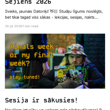
Sējiens 2026
Sveiks, jaunais Datoriķi! 👋🏻 Studiju līgums noslēgts,
bet tikai tagad viss sākas - lekcijas, sesijas, nakts
kodēšanas un, protams, neaizmirstami piedzīvojumi.
30 jūl 2026
1 min read
Un kas gan būtu labāks veids, kā iepazīt savu jauno
dzīvi LU EZTF datoriķu vidē, par došanos uz
leģendāro “Sējienu”? 🐱 Šī pirmsaristoteļa nometne
palīdzēs tev iegūt pirmos draugus, ieskatu studenta
Sesija ir sākusies!