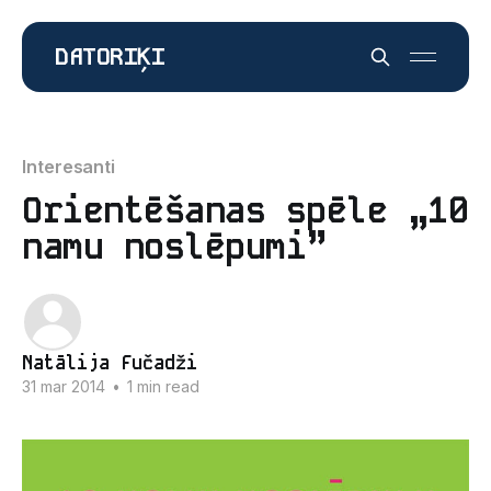
DATORIĶI
Interesanti
Orientēšanas spēle „10
namu noslēpumi”
Natālija Fučadži
31 mar 2014
•
1 min read