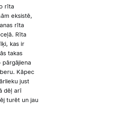
o rīta
šām eksistē,
anas rīta
eļā. Rīta
ķi, kas ir
tās takas
o pārgājiena
īberu. Kāpec
ārlieku just
ā dēļ arī
ēj turēt un jau