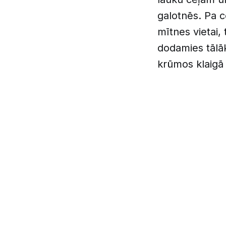
galotnēs. Pa c
mītnes vietai,
dodamies tālā
krūmos klaigā