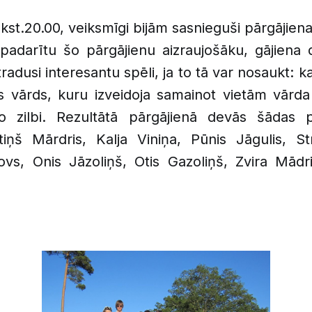
lkst.20.00, veiksmīgi bijām sasnieguši pārgājie
 padarītu šo pārgājienu aizraujošāku, gājiena 
atradusi interesantu spēli, ja to tā var nosaukt: 
ns vārds, kuru izveidoja samainot vietām vārda 
o zilbi. Rezultātā pārgājienā devās šādas p
etiņš Mārdris, Kalja Viniņa, Pūnis Jāgulis, S
novs, Onis Jāzoliņš, Otis Gazoliņš, Zvira Mādr