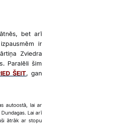
nātnēs, bet arī
a izpausmēm ir
ārtiņa Zviedra
. Paralēli šim
IED ŠEIT
, gan
s autoostā, lai ar
 Dundagas. Lai arī
uši ātrāk ar stopu