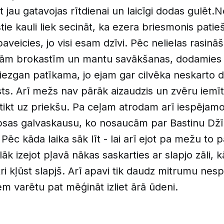
 jau gatavojas rītdienai un laicīgi dodas gulēt.N
tie kauli liek secināt, ka ezera briesmonis patie
aveicies, jo visi esam dzīvi. Pēc nelielas rasināš
lām brokastīm un mantu savākšanas, dodamies c
diezgan patīkama, jo ejam gar cilvēka neskarto dī
ts. Arī mežs nav pārāk aizaudzis un zvēru iemī
 tikt uz priekšu. Pa ceļam atrodam arī iespējam
apsas galvaskausu, ko nosaucām par Bastinu Dž
Pēc kāda laika sāk līt - lai arī ejot pa mežu to p
āk izejot pļavā nākas saskarties ar slapjo zāli, k
ri kļūst slapjš. Arī apavi tik daudz mitrumu nesp
iem varētu pat mēģināt izliet ārā ūdeni.