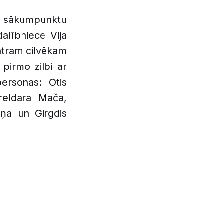
na sākumpunktu
dalībniece Vija
katram cilvēkam
pirmo zilbi ar
ersonas: Otis
treldara Mača,
iņa un Girgdis