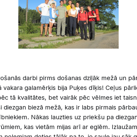
vošanās darbi pirms došanas dziļāk mežā un pār
ā vakara galamērķis bija Puķes dīķis! Ceļus pārli
ēc tā kvalitātes, bet vairāk pēc vēlmes iet taisn
 diezgan biezā mežā, kas ir labs pirmais pārba
ībniekiem. Nākas lauzties uz priekšu pa diezgan
ūmiem, kas vietām mijas arī ar eglēm. Izlaužam
 nolemjam doties tālāk pa to, jo saule jau sāk 