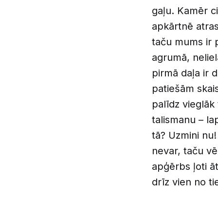
gaļu. Kamēr cit
apkārtnē atras
taču mums ir p
agrumā, nelie
pirmā daļa ir 
patiešām skais
palīdz vieglāk
talismanu – l
tā? Uzmini nu! 
nevar, taču vēl
apģērbs ļoti āt
drīz vien no t