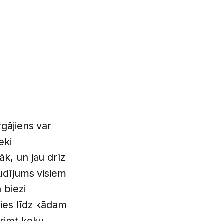
gājiens var
eki
āk, un jau drīz
udījums visiem
 biezi
ies līdz kādam
grimt koku