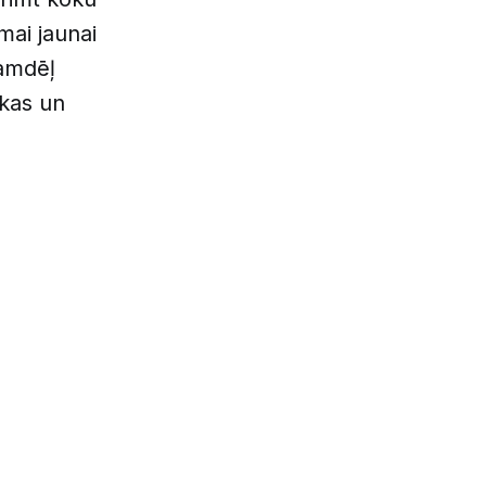
mai jaunai
tamdēļ
kas un