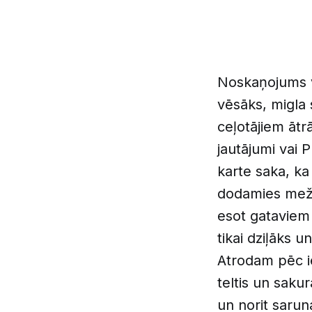
Noskaņojums va
vēsāks, migla
ceļotājiem ātr
jautājumi vai 
karte saka, ka
dodamies mežā 
esot gataviem 
tikai dziļāks 
Atrodam pēc i
teltis un sak
un norit sarun