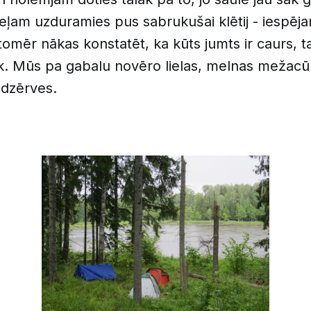
eļam uzduramies pus sabrukušai klētij - iespēja
 tomēr nākas konstatēt, ka kūts jumts ir caurs, 
k. Mūs pa gabalu novēro lielas, melnas mežacū
 dzērves.