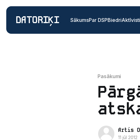
DATORIĶI
Sākums
Par DSP
Biedri
Aktīvist
Pasākumi
Pārg
atsk
Artis O
11 jūl 2012