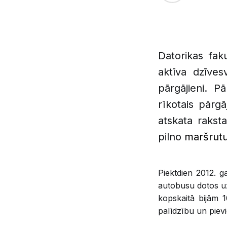
Datorikas faku
aktīva dzīves
pārgājieni. P
rīkotais pārg
atskata raks
pilno
maršrutu
Piektdien 2012. g
autobusu dotos uz
kopskaitā bijām 1
palīdzību un pie