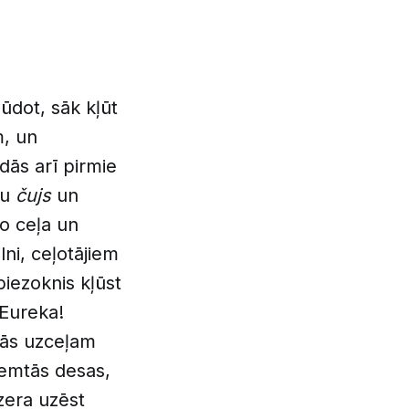
ūdot, sāk kļūt
m, un
ādās arī pirmie
ču
čujs
un
no ceļa un
ni, ceļotājiem
biezoknis kļūst
 Eureka!
nās uzceļam
ņemtās desas,
zera uzēst