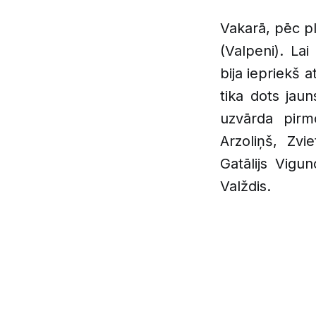
Vakarā, pēc p
(Valpeni). Lai
bija iepriekš 
tika dots jau
uzvārda pirm
Arzoliņš, Zvi
Gatālijs Vigu
Valždis.