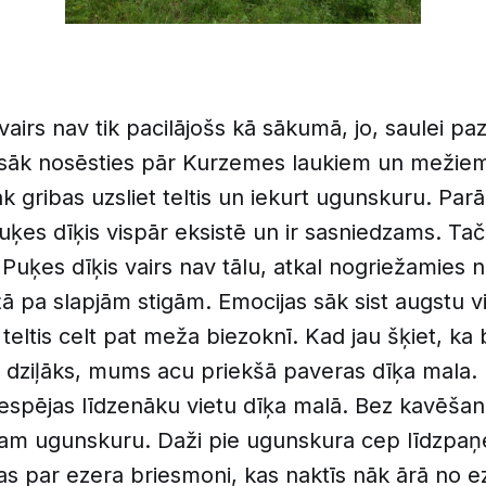
irs nav tik pacilājošs kā sākumā, jo, saulei paz
 sāk nosēsties pār Kurzemes laukiem un mežie
āk gribas uzsliet teltis un iekurt ugunskuru. Par
Puķes dīķis vispār eksistē un ir sasniedzams. Ta
 Puķes dīķis vairs nav tālu, atkal nogriežamies 
pa slapjām stigām. Emocijas sāk sist augstu vil
teltis celt pat meža biezoknī. Kad jau šķiet, ka 
un dziļāks, mums acu priekšā paveras dīķa mala.
espējas līdzenāku vietu dīķa malā. Bez kavēša
uram ugunskuru. Daži pie ugunskura cep līdzpa
as par ezera briesmoni, kas naktīs nāk ārā no e