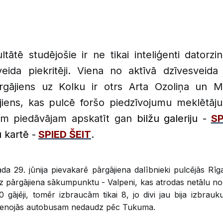
ltātē studējošie ir ne tikai inteliģenti datorzi
veida piekritēji. Viena no aktīvā dzīvesveid
ārgājiens uz Kolku ir otrs Arta Ozoliņa un M
ājiens, kas pulcē foršo piedzīvojumu meklētājus
tam piedāvājam apskatīt gan
bilžu galeriju -
SP
 kartē -
SPIED ŠEIT
.
ada 29. jūnija pievakarē pārgājiena dalībnieki pulcējās Rīga
 pārgājiena sākumpunktu - Valpeni, kas atrodas netālu no
0 gājēji, tomēr izbraucām tikai 8, jo divi jau bija izbrauk
vienojās autobusam nedaudz pēc Tukuma.