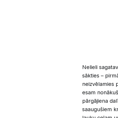
Nelieli sagata
sākties – pirm
neizvēlamies p
esam nonākuši
pārgājiena dal
saaugušiem kr
lauku ceļam un