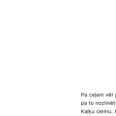
Pa ceļam vēl 
pa to nozīmētu
Kaļķu ciemu. 