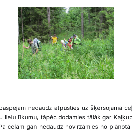
paspējam nedaudz atpūsties uz šķērsojamā ceļ
 lielu līkumu, tāpēc dodamies tālāk gar Kaļķupi
Pa ceļam gan nedaudz novirzāmies no plānotā