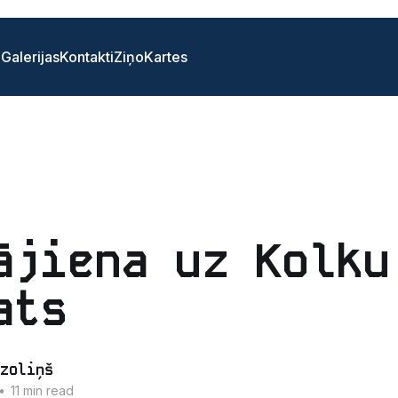
i
Galerijas
Kontakti
Ziņo
Kartes
ājiena uz Kolku
ats
zoliņš
•
11 min read