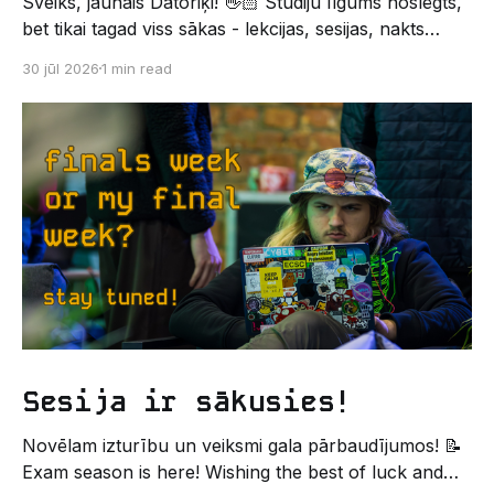
Sveiks, jaunais Datoriķi! 👋🏻 Studiju līgums noslēgts,
bet tikai tagad viss sākas - lekcijas, sesijas, nakts
kodēšanas un, protams, neaizmirstami piedzīvojumi.
30 jūl 2026
1 min read
Un kas gan būtu labāks veids, kā iepazīt savu jauno
dzīvi LU EZTF datoriķu vidē, par došanos uz
leģendāro “Sējienu”? 🐱 Šī pirmsaristoteļa nometne
palīdzēs tev iegūt pirmos draugus, ieskatu studenta
Sesija ir sākusies!
Novēlam izturību un veiksmi gala pārbaudījumos! 📝
Exam season is here! Wishing the best of luck and