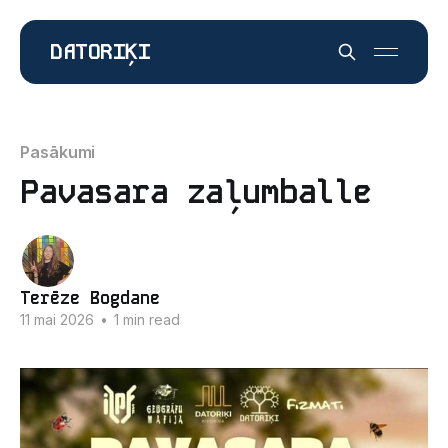
DATORIĶI
Pasākumi
Pavasara zaļumballe
Terēze Bogdane
11 mai 2026
•
1 min read