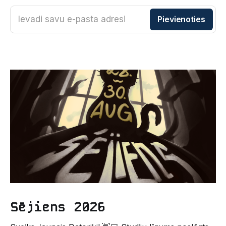
Ievadi savu e-pasta adresi
Pievienoties
Sējiens 2026