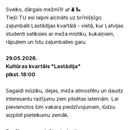
Sveiks, dārgais mežmīli! 🌿🪲🐍
Tieši TU esi laipni aicināts uz brīnišķīgo
zaļumballi Lastādijas kvartālā - vietā, kur Latvijas
studenti satiksies ar meža mistiku, kukaiņiem,
rāpuļiem un īstu zaļumballes garu.
29.05.2026.
Kultūras kvartāls "Lastādija"
plkst. 18:00
Sagaidi mūziku, dejas, meža atmosfēru un daudz
interesantu radījumu zem pilsētas laternām. Lai
pievienotos šim vakara piedzīvojumam, lūdzu
aizpildi pieteikumu zemāk.