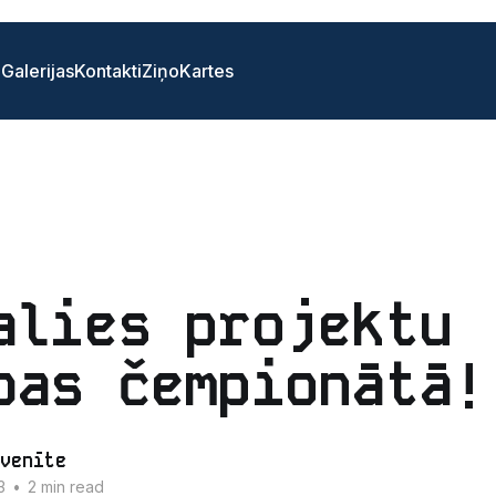
i
Galerijas
Kontakti
Ziņo
Kartes
alies projektu
bas čempionātā!
venīte
3
•
2 min read