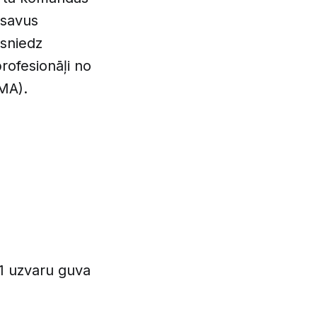
 savus
sniedz
profesionāļi no
MA).
1 uzvaru guva