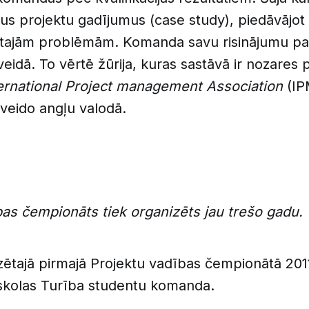
us projektu gadījumus (case study), piedāvājot
otajām problēmām. Komanda savu risinājumu pa
veidā. To vērtē žūrija, kuras sastāvā ir nozares 
ernational Project management Association
(IP
āveido angļu valodā.
bas čempionāts tiek organizēts jau trešo gadu.
ētajā pirmajā Projektu vadības čempionātā 201
skolas Turība studentu komanda.