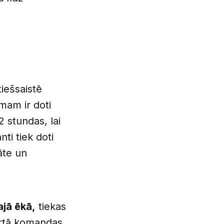
tiešsaistē
mam ir doti
2 stundas, lai
ti tiek doti
āte un
ajā ēkā,
tiekas
kārtā komandas