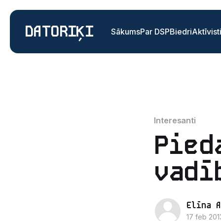
DATORIĶI
Sākums
Par DSP
Biedri
Aktīvist
Interesanti
Pied
vadī
Elīna A
17 feb 201