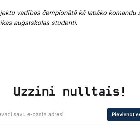
jektu vadības čempionātā kā labāko komandu s
kas augstskolas studenti.
Uzzini nulltais!
evadi savu e-pasta adresi
Pievienotie