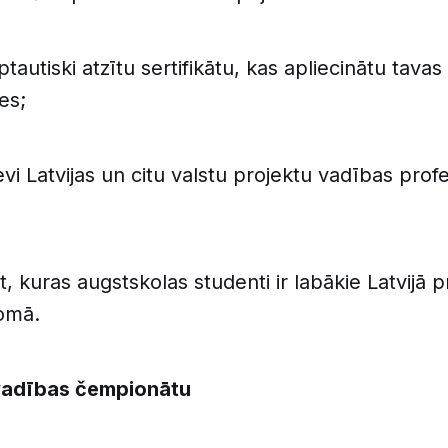
ptautiski atzītu sertifikātu, kas apliecinātu tava
es;
evi Latvijas un citu valstu projektu vadības prof
, kuras augstskolas studenti ir labākie Latvijā p
omā.
 vadības čempionātu