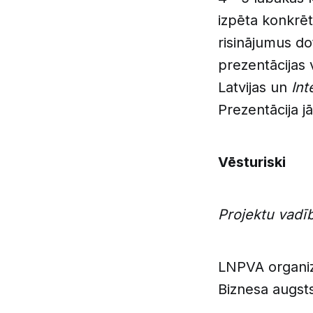
izpēta konkrēt
risinājumus d
prezentācijas 
Latvijas un
Int
Prezentācija j
Vēsturiski
Projektu vadī
LNPVA organiz
Biznesa augst