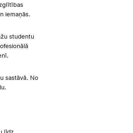
zglītības
un iemaņās.
tāžu studentu
rofesionālā
nī.
tu sastāvā. No
du.
 līdz