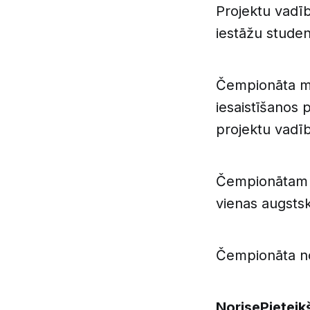
Projektu vadīb
iestāžu stude
Čempionāta mēr
iesaistīšanos 
projektu vadīb
Čempionātam v
vienas augstsk
Čempionāta n
NorisePietei