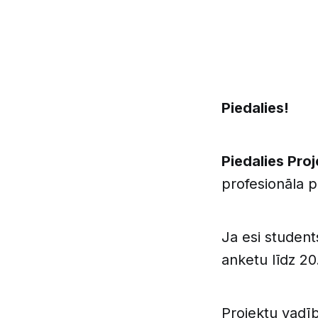
Piedalies!
Piedalies Pro
profesionāla 
Ja esi student
anketu līdz 2
Projektu vadīb