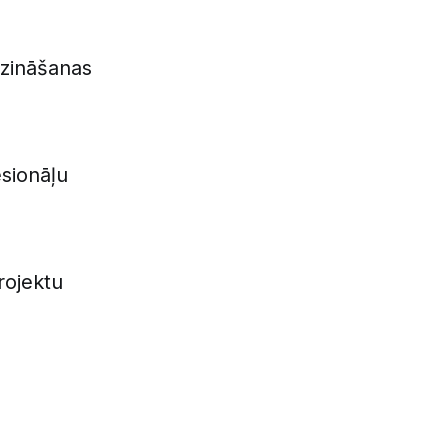
s zināšanas
esionāļu
rojektu