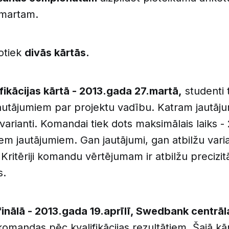
.martam.
otiek
divās kārtās.
ifikācijas kārtā - 2013.gada 27.martā,
studenti 
jautājumiem par projektu vadību. Katram jautāju
 varianti. Komandai tiek dots maksimālais laiks - 
iem jautājumiem. Gan jautājumi, gan atbilžu varian
 Kritēriji komandu vērtējumam ir atbilžu precizit
s.
finālā - 2013.gada 19.aprīlī, Swedbank centrāl
komandas pēc kvalifikācijas rezultātiem. Šajā 