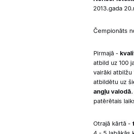
2013.gada 20
Čempionāts n
Pirmajā -
kval
atbild uz 100 
vairāki atbilžu
atbildētu uz š
angļu valodā
.
patērētais laik
Otrajā kārtā -
4 - 5 labākās 