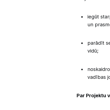
iegūt star
un prasm
parādīt s
vidū;
noskaidrot
vadības j
Par Projektu