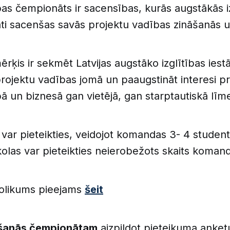
as čempionāts ir sacensības, kurās augstākās i
nti sacenšas savās projektu vadības zināšanās 
ķis ir sekmēt Latvijas augstāko izglītības ies
projektu vadības jomā un paaugstināt interesi p
ā un biznesā gan vietējā, gan starptautiskā līme
ar pieteikties, veidojot komandas 3- 4 studen
olas var pieteikties neierobežots skaits koman
olikums pieejams
šeit
kšanās čempionātam
aizpildot pieteikuma anketu