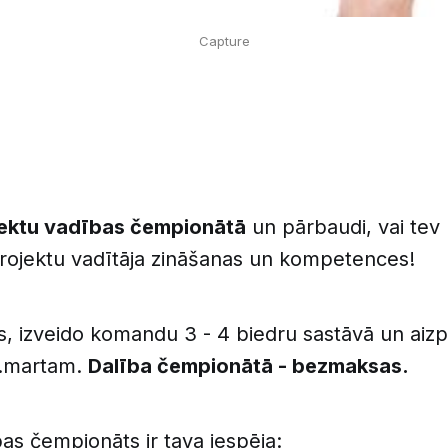
Capture
jektu vadības čempionātā
un pārbaudi, vai tev
projektu vadītāja zināšanas un kompetences!
s, izveido komandu 3 - 4 biedru sastāvā un aizp
0.martam.
Dalība čempionātā - bezmaksas.
as čempionāts ir tava iespēja: