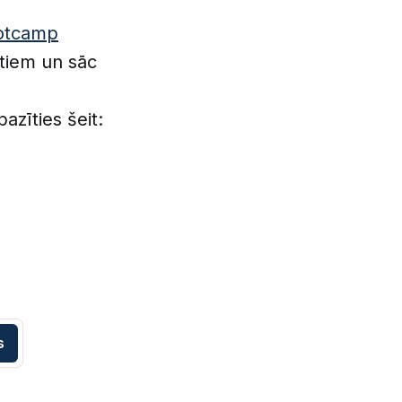
otcamp
tiem un sāc
azīties šeit:
s