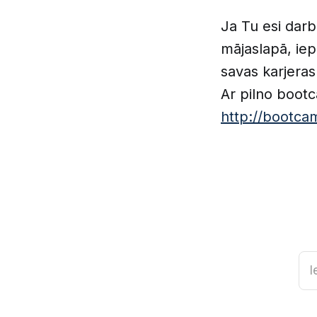
Ja Tu esi darb
mājaslapā, ie
savas karjeras 
Ar pilno bootc
http://bootcam
I