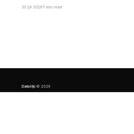
sesijas, nakts kodēšanas un, protams,
30 jūl 2026
1 min read
neaizmirstami piedzīvojumi. Un kas gan būtu
labāks veids, kā iepazīt savu jauno dzīvi LU
EZTF datoriķu vidē, par došanos uz leģendāro
“Sējienu”? 🐱 Šī pirmsaristoteļa nometne
palīdzēs tev iegūt pirmos draugus, ieskatu
studenta
Datoriķi
© 2026