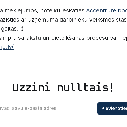
a meklējumos, noteikti ieskaties
Accentrure bo
pazīsties ar uzņēmuma darbinieku veiksmes stās
gaitas. :)
amp'u sarakstu un pieteikšanās procesu vari iep
p.lv/
Uzzini nulltais!
evadi savu e-pasta adresi
Pievienotie