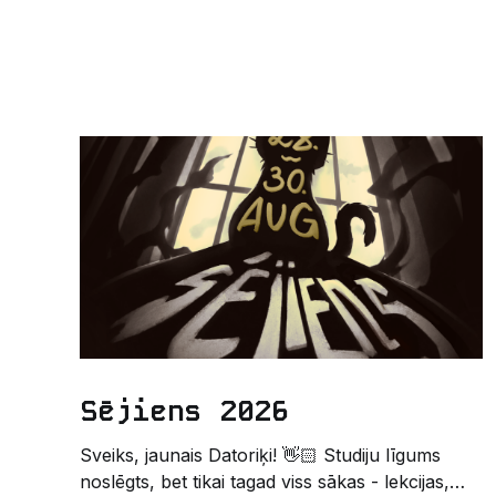
Sējiens 2026
Sveiks, jaunais Datoriķi! 👋🏻 Studiju līgums
noslēgts, bet tikai tagad viss sākas - lekcijas,