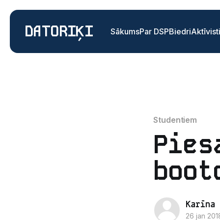
DATORIĶI
Sākums
Par DSP
Biedri
Aktīvist
Studentiem
Pies
boot
Karīna 
26 jan 201