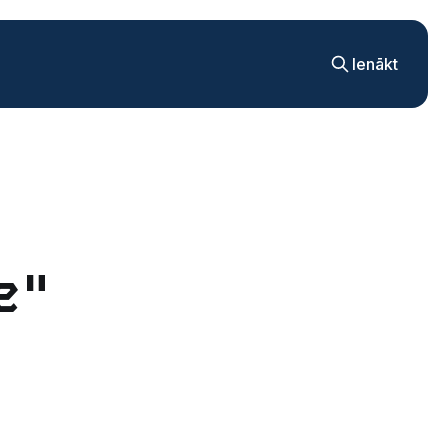
Ienākt
e"