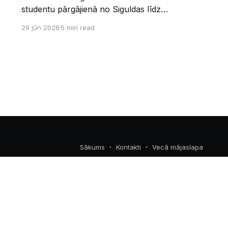
studentu pārgājienā no Siguldas līdz
Augšlīgatnei. Tas nav izturības pārbaudījums,
29 jūn 2026
5 min read
bet gan kopīgs vasaras piedzīvojums dabā.
Sākums
Kontakti
Vecā mājaslapa