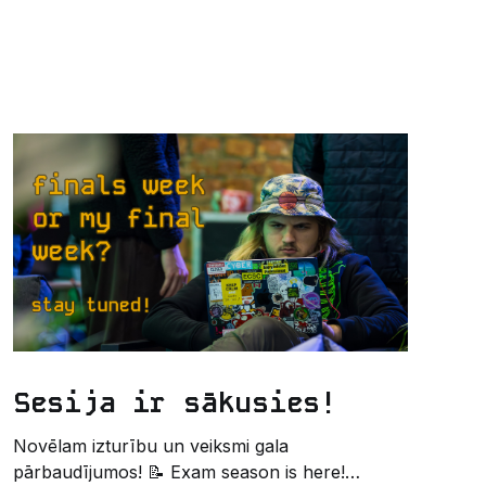
Sesija ir sākusies!
Novēlam izturību un veiksmi gala
pārbaudījumos! 📝 Exam season is here!