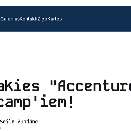
i
Galerijas
Kontakti
Ziņo
Kartes
akies "Accentur
camp'iem!
Seile-Zundāne
8