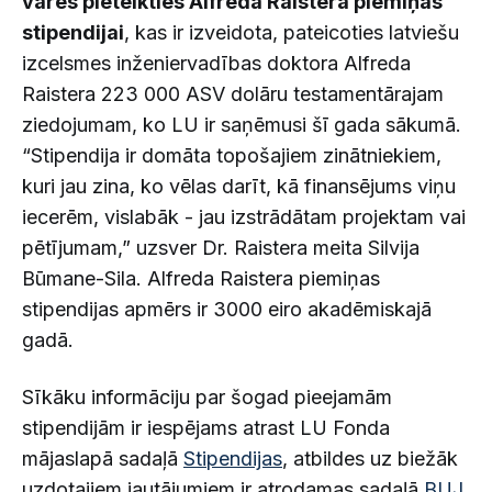
varēs pieteikties Alfreda Raistera piemiņas
stipendijai
, kas ir izveidota, pateicoties latviešu
izcelsmes inženiervadības doktora Alfreda
Raistera 223 000 ASV dolāru testamentārajam
ziedojumam, ko LU ir saņēmusi šī gada sākumā.
“Stipendija ir domāta topošajiem zinātniekiem,
kuri jau zina, ko vēlas darīt, kā finansējums viņu
iecerēm, vislabāk - jau izstrādātam projektam vai
pētījumam,” uzsver Dr. Raistera meita Silvija
Būmane-Sila. Alfreda Raistera piemiņas
stipendijas apmērs ir 3000 eiro akadēmiskajā
gadā.
Sīkāku informāciju par šogad pieejamām
stipendijām ir iespējams atrast LU Fonda
mājaslapā sadaļā
Stipendijas
, atbildes uz biežāk
uzdotajiem jautājumiem ir atrodamas sadaļā
BUJ
.