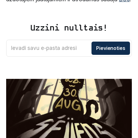
Uzzini nulltais!
Ievadi savu e-pasta adresi
Pievienoties