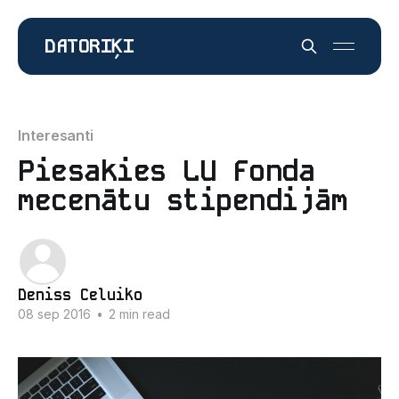
DATORIĶI
Interesanti
Piesakies LU Fonda
mecenātu stipendijām
Deniss Celuiko
08 sep 2016
•
2 min read