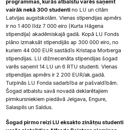
programmas, kurās atbalstu varēs saņemt
vairāk nekā 300 studenti
no LU un citām
Latvijas augstskolām. Vienas stipendijas apmērs
ir no 1 400 līdz 7 000 eiro (Kurta Hāgena
stipendija) akadēmiskajā gadā. Kopā LU Fonds
plāno izmaksāt stipendijās ap 300 000 eiro, no
kuriem 44 000 EUR sastādīs Kristapa Morberga
stipendijas. LU dižmecenāta stipendijas šogad
varēs saņemt 14 LU un 6 RTU studenti. Vienas
stipendijas apmērs ir 2 200 EUR/ak.gadā.
Turpinās LU Fonda sadarbība ar pašvaldībām.
Šogad atbalstu savā novadā deklarētajiem
pirmkursniekiem piedāvā Jelgava, Engure,
Salaspils un Saldus.
Šogad pirmo reizi LU eksakto zinātņu studenti