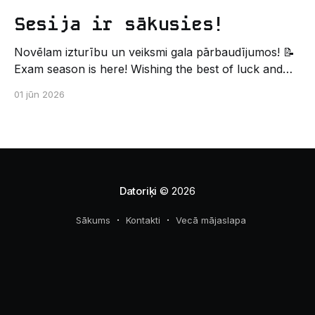
Sesija ir sākusies!
Novēlam izturību un veiksmi gala pārbaudījumos! 📝
Exam season is here! Wishing the best of luck and
strength in the final exams! ✍️ – Datorikas studējošo
01 jūn 2026
pašpārvaldes komunikācijas virziens
Datoriķi
© 2026
Sākums
Kontakti
Vecā mājaslapa