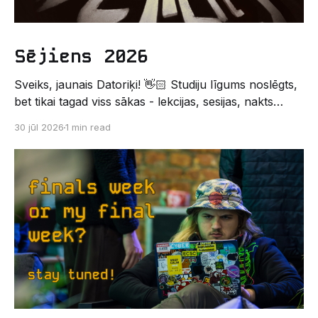
Sējiens 2026
Sveiks, jaunais Datoriķi! 👋🏻 Studiju līgums noslēgts,
bet tikai tagad viss sākas - lekcijas, sesijas, nakts
kodēšanas un, protams, neaizmirstami piedzīvojumi.
30 jūl 2026
1 min read
Un kas gan būtu labāks veids, kā iepazīt savu jauno
dzīvi LU EZTF datoriķu vidē, par došanos uz
leģendāro “Sējienu”? 🐱 Šī pirmsaristoteļa nometne
palīdzēs tev iegūt pirmos draugus, ieskatu studenta