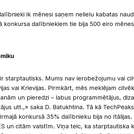
lībnieki ik mēnesi saņem nelielu kabatas naud
ā konkursa dalībniekiem tie bija 500 eiro mēnesī
omiku
ir starptautisks. Mums nav ierobežojumu vai cil
ijas vai Krievijas. Pirmkārt, mēs meklējam cilvēku
šanām un pieredzi – labus programmētājus, diza
tājus utt.,» saka D. Batukhtina. Tā kā TechPeaks 
majā konkursā 35% dalībnieku bija no Itālijas.
 ES un citām valstīm. Viņa teic, ka starptautiska