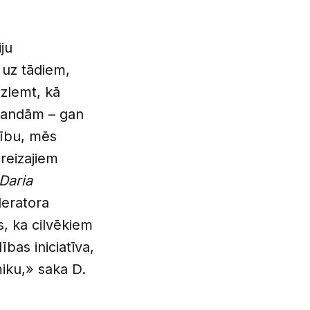
ju
 uz tādiem,
izlemt, kā
omandām – gan
tību, mēs
areizajiem
Daria
leratora
s, ka cilvēkiem
ības iniciatīva,
miku,» saka D.