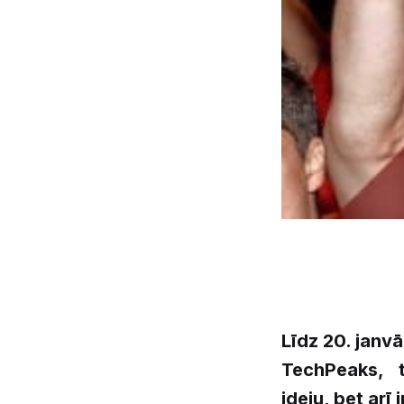
Līdz 20. janvā
TechPeaks, tu
ideju, bet arī 