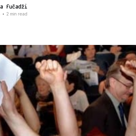
a Fučadži
4
•
2 min read