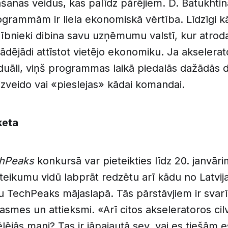
anas veidus, kas palīdz pārējiem. D. Batukhtin
grammām ir liela ekonomiskā vērtība. Līdzīgi kā 
ībnieki dibina savu uzņēmumu valstī, kur atrod
tādējādi attīstot vietējo ekonomiku. Ja akselerat
iduāli, viņš programmas laikā piedalās dažādās 
zveido vai «pieslejas» kādai komandai.
keta
hPeaks
konkursā var pieteikties līdz 20. janvār
teikumu vidū labprāt redzētu arī kādu no Latvija
tu TechPeaks mājaslapā. Tās pārstāvjiem ir svarī
asmes un attieksmi. «Arī citos akseleratoros cilv
lējās mani? Tas ir jāpajautā sev, vai es tiešām 