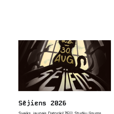
Sējiens 2026
Sveiks, jaunais Datoriķi! 👋🏻 Studiju līgums