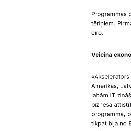
Programmas da
tēriņiem. Pirm
eiro.
Veicina ekon
«Akselerators 
Amerikas, Latv
labām IT zinā
biznesa attīstī
programma, pir
tikpat bija no