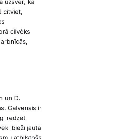
a uzsver, ka
citviet,
as
orā cilvēks
darbnīcās,
im un D.
s. Galvenais ir
gi redzēt
ēki bieži jautā
esmu atbilstošs