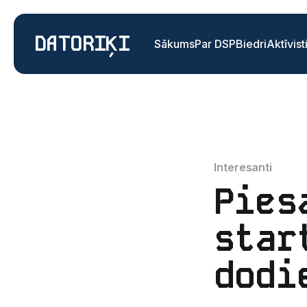
DATORIĶI
Sākums
Par DSP
Biedri
Aktīvist
Interesanti
Pies
star
dodi