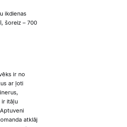
u ikdienas
, šoreiz – 700
vēks ir no
s ar ļoti
inerus,
ir itāļu
 Aptuveni
 komanda atklāj