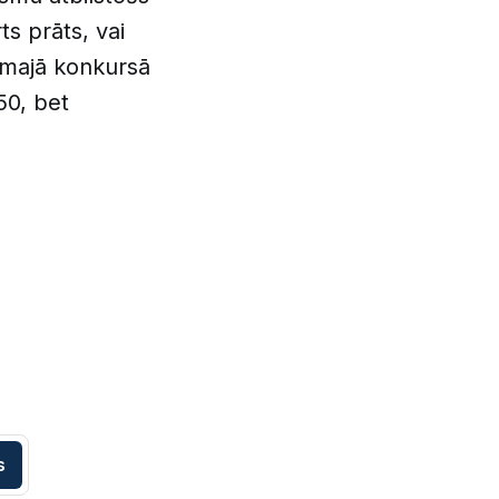
ts prāts, vai
irmajā konkursā
50, bet
s