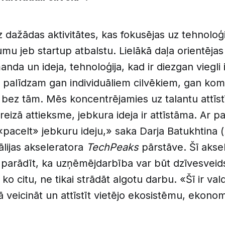
z dažādas aktivitātes, kas fokusējas uz tehnoloģi
u jeb startup atbalstu. Lielākā daļa orientējas
anda un ideja, tehnoloģija, kad ir diezgan viegli 
s palīdzam gan individuāliem cilvēkiem, gan k
 bez tām. Mēs koncentrējamies uz talantu attīs
areizā attieksme, jebkura ideja ir attīstāma. Ar p
«pacelt» jebkuru ideju,» saka Darja Batukhtina (
tālijas akseleratora
TechPeaks
pārstāve. Šī akse
s parādīt, ka uzņēmējdarbība var būt dzīvesveid
t ko citu, ne tikai strādāt algotu darbu. «Šī ir vald
ā veicināt un attīstīt vietējo ekosistēmu, ekono