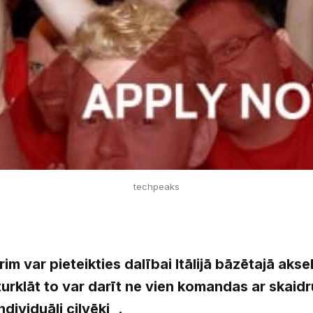
techpeaks
rim var pieteikties dalībai Itālijā bāzētajā akse
rklāt to var darīt ne vien komandas ar skaidr
individuāli cilvēki .