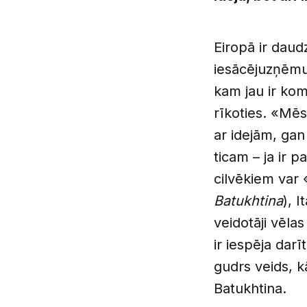
Eiropā ir daud
iesācējuzņēmum
kam jau ir kom
rīkoties. «Mē
ar idejām, gan
ticam – ja ir p
cilvēkiem var 
Batukhtina
), I
veidotāji vēla
ir iespēja darī
gudrs veids, k
Batukhtina.