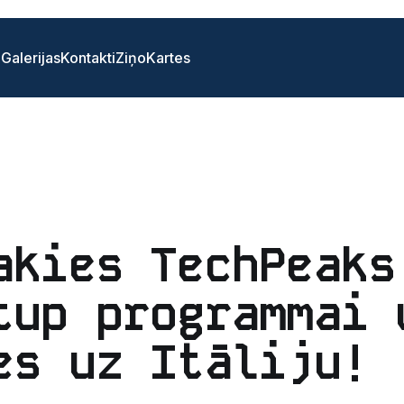
i
Galerijas
Kontakti
Ziņo
Kartes
akies TechPeaks
tup programmai 
es uz Itāliju!