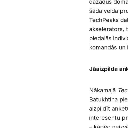
dažādus domāš
šāda veida pro
TechPeaks dal
akselerators, 
piedalās indiv
komandās un i
Jāaizpilda an
Nākamajā
Tec
Batukhtina pie
aizpildīt anke
interesentu pr
– kāpēc neizvē