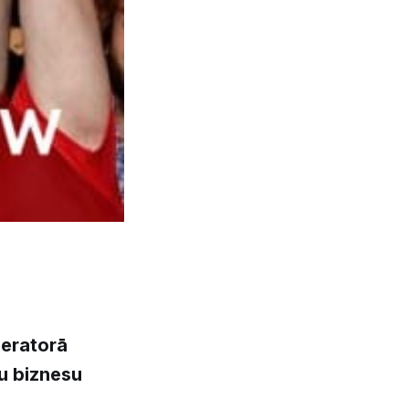
leratorā
u biznesu