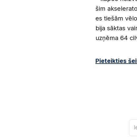
šim akselerato
es tiešām vēlo
bija sāktas va
uzņēma 64 cil
Pieteikties šei
I