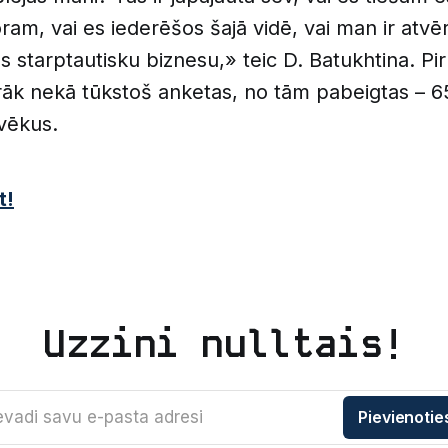
ram, vai es iederēšos šajā vidē, vai man ir atvēr
s starptautisku biznesu,» teic D. Batukhtina. P
irāk nekā tūkstoš anketas, no tām pabeigtas – 6
vēkus.
t!
Uzzini nulltais!
evadi savu e-pasta adresi
Pievienotie